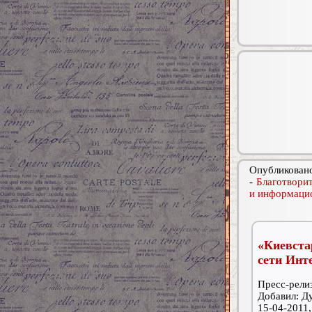
Опубликовано
-
Благотворит
и информаци
«Киевста
сети Инт
Пресс-релиз
Добавил: Д
15-04-2011,