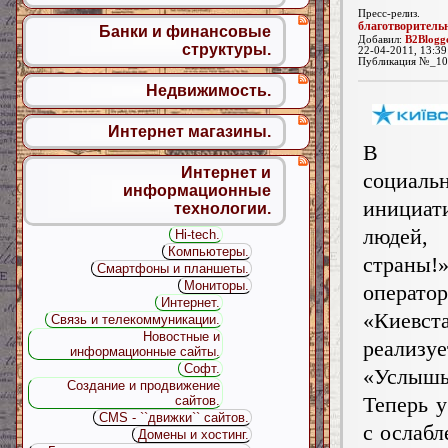
Пресс-релиз.
благотворитель
Банки и финансовые
Добавил:
B2Blogg
структуры.
22-04-2011, 13:39
Публикация №_10
Недвижимость.
Интернет магазины.
В р
Интернет и
социаль
информационные
инициа
технологии.
люде
Hi-tech.
Компьютеры.
страны!
Смартфоны и планшеты.
Мониторы.
операто
Интернет.
«Киевст
Связь и телекоммуникации.
Новостные и
реализу
информационные сайты.
Софт.
«Услыш
Создание и продвижение
Теперь у
сайтов.
CMS - ``движки`` сайтов.
с ослабл
Домены и хостинг.