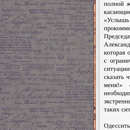
полной ж
касающи
«Услышь 
прокомм
Председ
Алексан
которая 
с ограни
ситуации
сказать 
меня!» 
необход
экстрен
таких си
Одессит