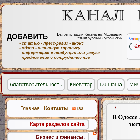
ДОБАВИТЬ
Без регистрации, бесплатно! Модерация.
языки русский и украинский
- статью
- пресс-релиз
- анонс
- обзор
- визитную карточку
- информацию о продукции или услуге
- предложение о сотрудничестве
благотворительность
Киевстар
DJ Паша
Мич
Главная
Контакты
rss
В Одессе
экс
Карта разделов сайта
Бизнес и финансы.