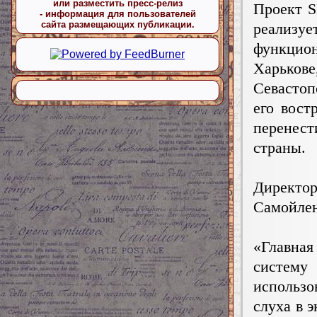
или разместить пресс-релиз
Проект S
- информация для пользователей
сайта размещающих публикации.
реализуе
функцио
Харько
Севастоп
его вост
перенест
страны.
Директо
Самойлен
«Главная
систе
использо
слуха в 