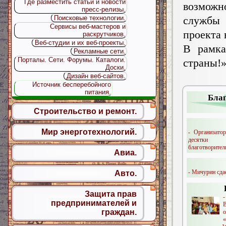
Где разместить статьи и новости
возможн
пресс-релизы.
Поисковые технологии.
службы
Сервисы веб-мастеров и
проекта 
раскрутчиков.
Веб-студии и их веб-проекты.
В рамка
Рекламные сети.
Порталы. Сети. Форумы. Каталоги.
страны!
Доски.
Дизайн веб-сайтов.
Источник бесперебойного
питания.
Благ
Строительство и ремонт.
Мир энерготехнологий.
- Организато
десятки
благотворитель
Авиа.
- Мичурин сдае
Авто.
Защита прав
предпринимателей и
граждан.