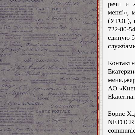
речи и 
меня!», 
(УТОГ), 
722-80-
единую б
службами
Контактн
Екатерин
менеджер
АО «Киев
Ekaterina
Борис Хо
NETOCR
communic