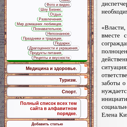
диспетч
Фото и видео.
Шоу Бизнес.
необходи
Отдых.
Развлечения.
Мир домашних любимцев.
«Власти,
Познавательное.
Непознанное.
вместе 
Праздники и традиции.
сограж
Подарки.
Драгоценности и украшения.
полноце
Продукты питания.
Рецепты и вкусности.
действе
ситуаци
Медицина и здоровье.
ответств
Туризм.
заботы о
нуждае
Спорт.
инициати
Полный список всех тем
социаль
сайта в алфавитном
порядке.
Елена Ки
Добавить статью