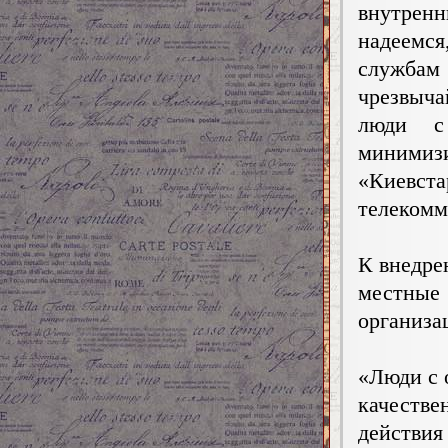
внутрен
надеемся
службам 
чрезвыч
люди с 
минимизи
«Киевст
телекомм
К внедре
местные
организа
«Люди с 
качестве
действия