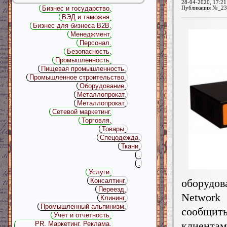
28-04-2020, 17:21
Бизнес и государство.
Публикация №_23
ВЭД и таможня.
Бизнес для бизнеса B2B.
Менеджмент.
Персонал.
Безопасность.
Промышленность.
Пищевая промышленность.
Промышленное строительство.
Оборудование.
Металлопрокат.
Металлопрокат.
Сетевой маркетинг.
Торговля.
Товары.
Спецодежда.
Ткани.
.
.
Услуги.
Консалтинг.
оборудов
Переезд.
Network
Клининг.
Промышленный альпинизм.
сообщи
Учет и отчетность.
клие
PR. Маркетинг. Реклама.