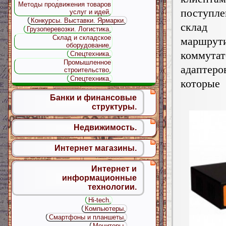
Методы продвижения товаров
поступ
услуг и идей.
Конкурсы. Выставки. Ярмарки.
склад 
Грузоперевозки. Логистика.
Склад и складское
маршрути
оборудование.
коммут
Спецтехника.
Промышленное
адаптеро
строительство.
Спецтехника.
которые
Банки и финансовые
структуры.
Недвижимость.
Интернет магазины.
Интернет и
информационные
технологии.
Hi-tech.
Компьютеры.
Смартфоны и планшеты.
Мониторы.