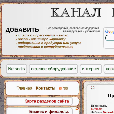
ДОБАВИТЬ
Без регистрации, бесплатно! Модерация.
языки русский и украинский
- статью
- пресс-релиз
- анонс
- обзор
- визитную карточку
- информацию о продукции или услуге
- предложение о сотрудничестве
Netsodis
сетевое оборудование
интернет
нов
Главная
Контакты
rss
Пр
Карта разделов сайта
Пресс-релиз.
Netsodis
Бизнес и финансы.
Добавил:
Network