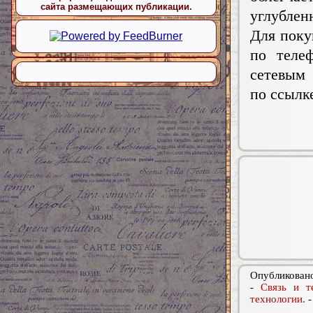
сайта размещающих публикации.
углублен
Для поку
по телеф
сетевым 
по ссылк
Опубликовано
-
Связь и т
технологии.