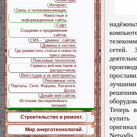
Интернет.
Связь и телекоммуникации.
Новостные и
информационные сайты.
надёжны
Софт.
Создание и продвижение
комп
сайтов.
телеком
CMS - ``движки`` сайтов.
Домены и хостинг.
сетей. 
Где разместить статьи и новости
пресс-релизы.
деятельн
Поисковые технологии.
производ
Сервисы веб-мастеров и
раскрутчиков.
просла
Веб-студии и их веб-проекты.
Рекламные сети.
лучши
Порталы. Сети. Форумы. Каталоги.
Доски.
реш
Дизайн веб-сайтов.
оборудов
Источник бесперебойного
питания.
Теперь 
купит
Строительство и ремонт.
оригина
Мир энерготехнологий.
Netsodis