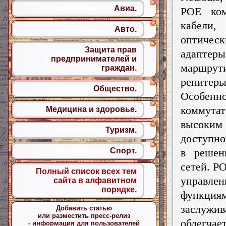
Авиа.
POE ком
кабели
Авто.
оптическ
Защита прав
адапт
предпринимателей и
маршрути
граждан.
репитеры
Общество.
Особен
коммута
Медицина и здоровье.
высоким
Туризм.
доступно
в решен
Спорт.
сетей. P
Полный список всех тем
управле
сайта в алфавитном
порядке.
функция
заслужи
Добавить статью
или разместить пресс-релиз
облегча
- информация для пользователей