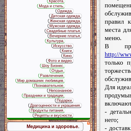
Красота.
помеще
Мода и стиль.
Одежда.
обслужив
Детская одежда.
правил 
Женская одежда.
Мужская одежда.
места дл
Свадебные платья.
Вечерние платья.
меню.
Культура.
В прак
Искусство.
Книги.
http://ww
Кино.
Фото и видео.
только 
Шоу Бизнес.
торжест
Отдых.
Развлечения.
обслужив
Мир домашних любимцев.
Для идеа
Познавательное.
Непознанное.
продумы
Праздники и традиции.
Подарки.
включают
Драгоценности и украшения.
- деталь
Продукты питания.
Рецепты и вкусности.
него;
Медицина и здоровье.
- достав