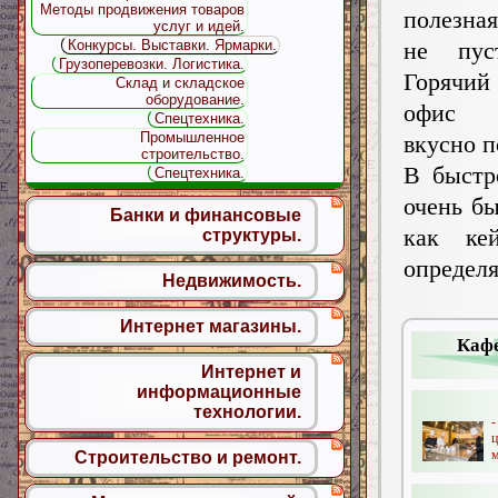
Методы продвижения товаров
полезная
услуг и идей.
не пус
Конкурсы. Выставки. Ярмарки.
Грузоперевозки. Логистика.
Горячи
Склад и складское
оборудование.
офис п
Спецтехника.
Промышленное
вкусно п
строительство.
В быстр
Спецтехника.
очень бы
Банки и финансовые
как ке
структуры.
определя
Недвижимость.
Интернет магазины.
Кафе
Интернет и
информационные
технологии.
м
Строительство и ремонт.