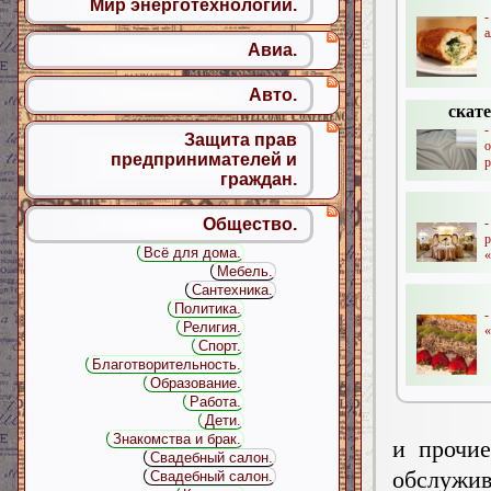
Мир энерготехнологий.
а
Авиа.
Авто.
скат
Защита прав
о
предпринимателей и
р
граждан.
Общество.
Всё для дома.
«
Мебель.
Сантехника.
Политика.
Религия.
«
Спорт.
Благотворительность.
Образование.
Работа.
Дети.
Знакомства и брак.
и прочие
Свадебный салон.
обслужи
Свадебный салон.