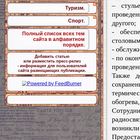
– стуль
Туризм.
проведе
Спорт.
другого;
- обесп
Полный список всех тем
столовым
сайта в алфавитном
порядке.
- обслуж
- по око
Добавить статью
или разместить пресс-релиз
проведен
- информация для пользователей
сайта размещающих публикации.
Также д
сохране
термиче
обогрев
Сотрудн
радиосвя
возникли
Предос