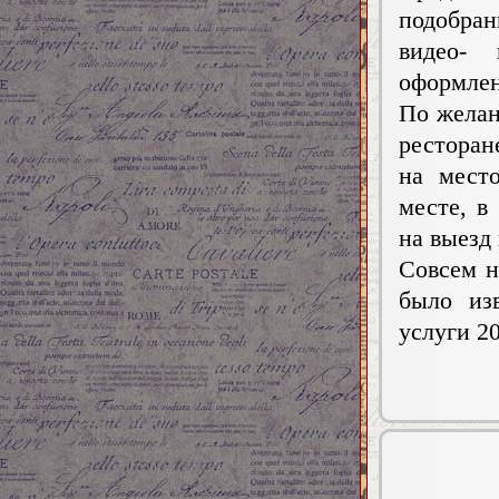
подобран
видео- 
оформлен
По желан
ресторан
на мест
месте, в
на выезд
Совсем н
было из
услуги 20