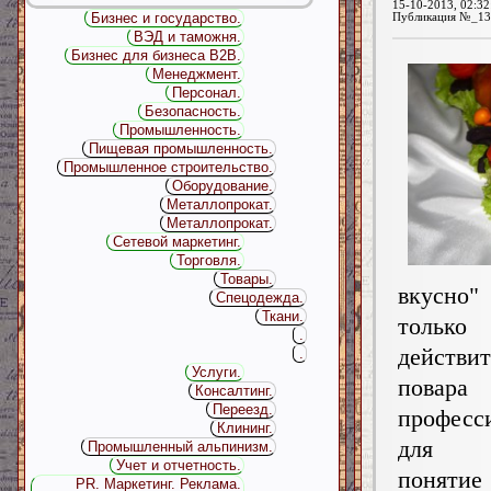
15-10-2013, 02:32
Бизнес и государство.
Публикация №_13
ВЭД и таможня.
Бизнес для бизнеса B2B.
Менеджмент.
Персонал.
Безопасность.
Промышленность.
Пищевая промышленность.
Промышленное строительство.
Оборудование.
Металлопрокат.
Металлопрокат.
Сетевой маркетинг.
Торговля.
Товары.
вкусно"
Спецодежда.
Ткани.
только
.
действи
.
Услуги.
повара
Консалтинг.
Переезд.
професс
Клининг.
для 
Промышленный альпинизм.
Учет и отчетность.
понятие 
PR. Маркетинг. Реклама.