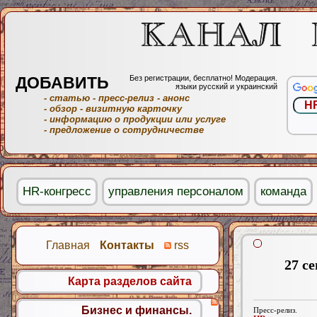
ДОБАВИТЬ
Без регистрации, бесплатно! Модерация.
языки русский и украинский
- статью
- пресс-релиз
- анонс
- обзор
- визитную карточку
- информацию о продукции или услуге
- предложение о сотрудничестве
HR-конгресс
управления персоналом
команда
Главная
Контакты
rss
27 с
Карта разделов сайта
Бизнес и финансы.
Пресс-релиз.