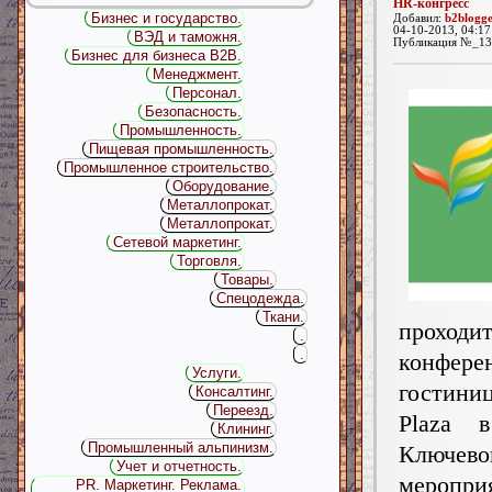
HR-конгресс
Бизнес и государство.
Добавил:
b2blogg
04-10-2013, 04:17
ВЭД и таможня.
Публикация №_13
Бизнес для бизнеса B2B.
Менеджмент.
Персонал.
Безопасность.
Промышленность.
Пищевая промышленность.
Промышленное строительство.
Оборудование.
Металлопрокат.
Металлопрокат.
Сетевой маркетинг.
Торговля.
Товары.
Спецодежда.
Ткани.
прох
.
.
конфере
Услуги.
гостини
Консалтинг.
Переезд.
Plaza 
Клининг.
Промышленный альпинизм.
Ключев
Учет и отчетность.
меропри
PR. Маркетинг. Реклама.