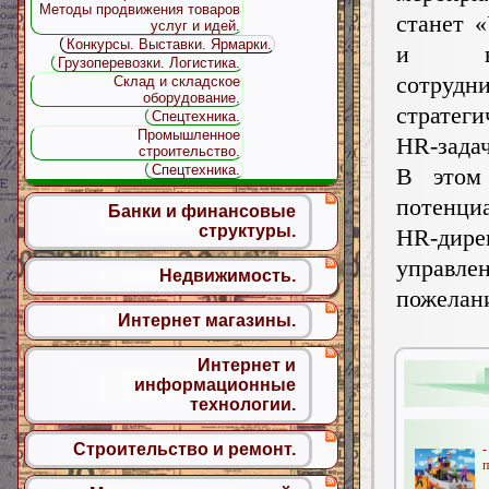
Методы продвижения товаров
станет 
услуг и идей.
Конкурсы. Выставки. Ярмарки.
и вов
Грузоперевозки. Логистика.
сотру
Склад и складское
оборудование.
стратеги
Спецтехника.
Промышленное
HR-задач
строительство.
Спецтехника.
В этом 
потенци
Банки и финансовые
структуры.
HR-дире
управл
Недвижимость.
пожела
Интернет магазины.
Интернет и
информационные
технологии.
Строительство и ремонт.
п