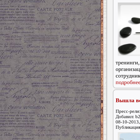
тренинги,
организа
сотрудник
подробнее
Вышла ве
Пресс-релиз
Добавил: b2
08-10-2013,
Публикаци