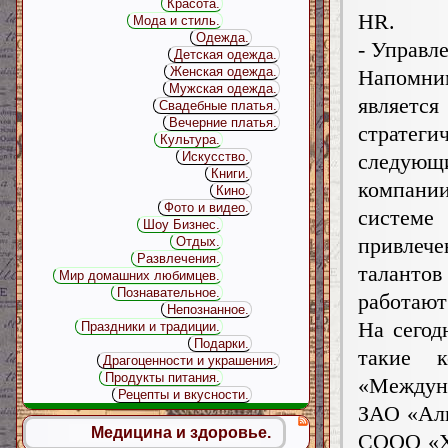
Красота.
HR.
Мода и стиль.
Одежда.
- Управл
Детская одежда.
Женская одежда.
Напомни
Мужская одежда.
являетс
Свадебные платья.
Вечерние платья.
стратег
Культура.
следующ
Искусство.
Книги.
компани
Кино.
Фото и видео.
систем
Шоу Бизнес.
привлече
Отдых.
Развлечения.
талантов
Мир домашних любимцев.
Познавательное.
работают 
Непознанное.
На сегод
Праздники и традиции.
Подарки.
такие 
Драгоценности и украшения.
Продукты питания.
«Междун
Рецепты и вкусности.
ЗАО «Ал
Медицина и здоровье.
СООО «Х