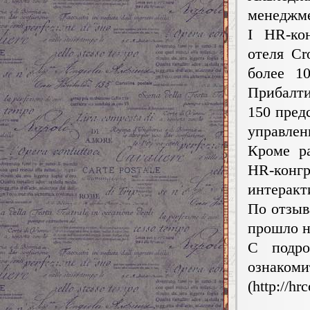
менеджме
I HR-ко
отеля Cr
более 1
Прибалти
150 пред
управлен
Кроме р
HR-конг
интеракт
По отзыв
прошло н
С подро
ознако
(http://hr