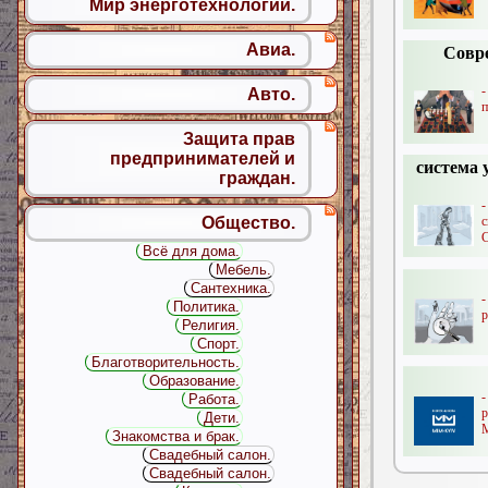
Мир энерготехнологий.
Авиа.
Совр
Авто.
п
Защита прав
предпринимателей и
система 
граждан.
-
Общество.
C
Всё для дома.
Мебель.
Сантехника.
-
Политика.
р
Религия.
Спорт.
Благотворительность.
Образование.
Работа.
Дети.
М
Знакомства и брак.
Свадебный салон.
Свадебный салон.