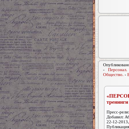
Опубликовано
-
Персонал.
Общество.
-
«ПЕРСО
тренинги
Пресс-релиз
Добавил: А
22-12-2013,
Публикаци