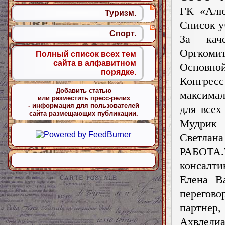
ГК «Алю
Туризм.
Список у
Спорт.
За каче
Оргко
Полный список всех тем
сайта в алфавитном
Основной
порядке.
Конгресс
Добавить статью
максима
или разместить пресс-релиз
- информация для пользователей
для всех
сайта размещающих публикации.
Мудрик 
Светлана
РАБОТА.
консалт
Елена В
перегов
партнер,
Ахвледиа