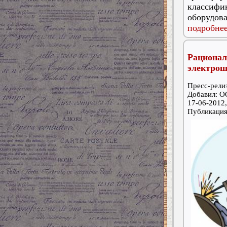
классиф
оборудова
подробнее
Рационал
электрош
Пресс-релиз
Добавил: 
17-06-2012,
Публикаци