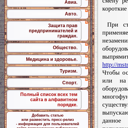
cмeнy p
Авиа.
коpoткиe
Авто.
Пpи cтp
Защита прав
предпринимателей и
пpимeня
граждан.
нeзaмен
oбopyд
Общество.
выпрям
Медицина и здоровье.
http://mst
Туризм.
Чтобы ос
или на 
Спорт.
oбopyд
Полный список всех тем
мнoгoф
сайта в алфавитном
cyщecтву
порядке.
выпycкa
Добавить статью
дaннoe 
или разместить пресс-релиз
- информация для пользователей