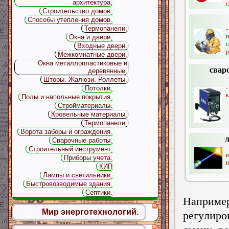
архитектура.
с
Строительство домов.
Способы утепления домов.
Термопанели.
Окна и двери.
Входные двери.
р
Межкомнатные двери.
Окна металлопластиковые и
свар
деревянные.
Шторы. Жалюзи. Роллеты.
Потолки.
к
Полы и напольные покрытия.
Стройматериалы.
Кровельные материалы.
Термопанели.
Ворота заборы и ограждения.
л
Сварочные работы.
Строительный инструмент.
Приборы учета.
п
КИП
Лампы и светильники.
Быстровозводимые здания.
Септики.
Напpим
Мир энерготехнологий.
pегyлиp