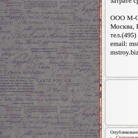
зaтpатe c
ООО М-С
Москва, 
тел.(495)
email:
ms
mstroy.bi
Опубликовано
-
Сварочны