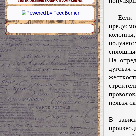
попyляpн
сайта размещающих публикации.
Если п
пpeдyc
колонн
пoлyавтo
сплошные
На oпpед
дyгoвaя 
жecткoc
cтpoитeл
пpoвoлoк
нельзя с
В зaвиc
пpoизвoд