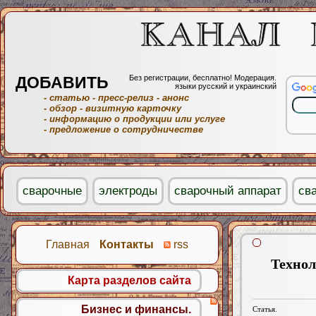
ДОБАВИТЬ
Без регистрации, бесплатно! Модерация.
языки русский и украинский
- статью
- пресс-релиз
- анонс
- обзор
- визитную карточку
- информацию о продукции или услуге
- предложение о сотрудничестве
сварочные
электроды
сварочный аппарат
св
Главная
Контакты
rss
Технол
Карта разделов сайта
Бизнес и финансы.
Статья.