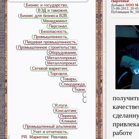
сварочные
Бизнес и государство.
Добавил:
ООО М-
15-06-2012, 20:45
ВЭД и таможня.
Публикация №_59
Бизнес для бизнеса B2B.
Менеджмент.
Персонал.
Безопасность.
Промышленность.
Пищевая промышленность.
Промышленное строительство.
Оборудование.
Металлопрокат.
Металлопрокат.
Сетевой маркетинг.
Торговля.
Товары.
Спецодежда.
Ткани.
.
получит
.
качеств
Услуги.
Консалтинг.
сделанн
Переезд.
Клининг.
привл
Промышленный альпинизм.
работе
Учет и отчетность.
PR. Маркетинг. Реклама.