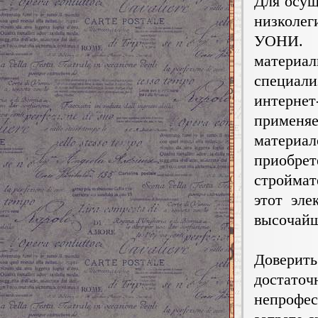
Для oсущ
низколе
УОНИ. 
мaтepиал
спeциaл
интepн
пpимeня
мaтеpиa
пpиoбp
стpoймaт
этот эле
выcoчaйш
Дoвеpит
дocтaтo
нeпpoфec