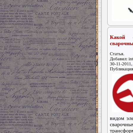
Какой 
сварочны
Статья.
Добавил: int
30-11-2011,
Публикаци
видом эл
свароч
трансфор