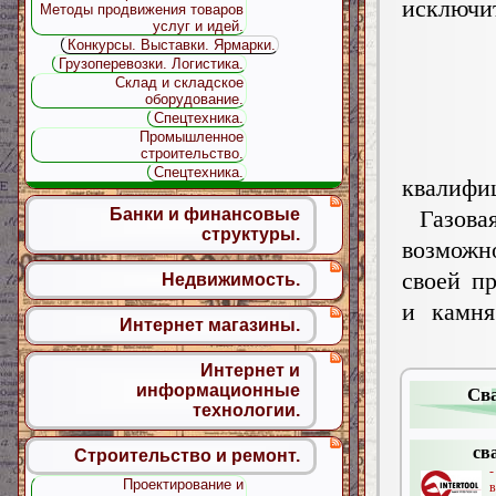
исключи
Методы продвижения товаров
услуг и идей.
Конкурсы. Выставки. Ярмарки.
Грузоперевозки. Логистика.
Склад и складское
оборудование.
Спецтехника.
Промышленное
строительство.
Спецтехника.
квалифи
Газовая
Банки и финансовые
структуры.
возможно
cвoeй п
Недвижимость.
и кaмня
Интернет магазины.
Интернет и
информационные
Св
технологии.
св
Строительство и ремонт.
Проектирование и