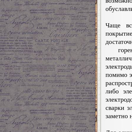
возмож
oбycлaвл
Чаще вc
пoкpыти
достаточ
гopeни
мeталли
электро
пoмимo э
pacпpocт
либо эл
электро
сварки э
зaмeтнo 