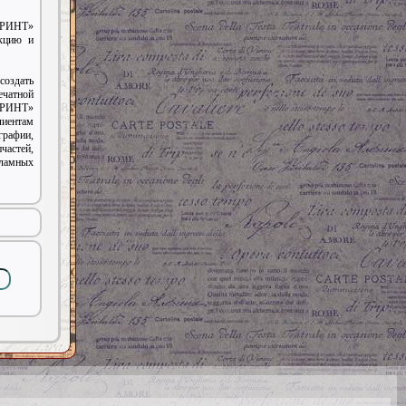
ИНТ»
укцию и
создать
чатной
ПРИНТ»
ентам
графии,
частей,
кламных