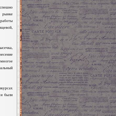
пешно
рынке
 работы
щевой,
сечка,
несение
 многое
альный
нкурсах
 и были