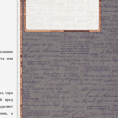
еланию
ета или
л, тара
ий вред
деляет
ении, а