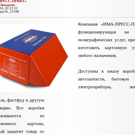
ПРЕСС-ПРИНТ»
:
himaprint
16, 01:11:52
ция №_21348
Компания «ИМА-ПРЕСС-П
функционирующая на 
полиграфических услуг, пре
изготовить картонную уп
любого назначения.
Доступны к заказу короб
автозапчасти, бытовую 
электроприборы, лека
оль, фастфуд и другую
укцию. Все коробки
отавливаются из
ственного картона,
ый защитит товар от