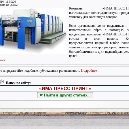
016, 11:50:26
ация №_20892
Компания «ИМА-ПРЕСС-ПР
изготавливает полиграфическую прод
упаковку для всех видов товаров.
Если организация хочет выделиться и 
неповторимый образ с помощью пе
продукции, компания «ИМА-ПРЕСС-
готова в этом помочь. Кли
предоставляется широкий выбор поли
упаковки (для электроприборов, автозап
бытовой химии и т. д.) и изделий для ре
целей.
нее...
е и предлагайте подобные публикации к размещению...
Подробнее...
Поиск по сайту: