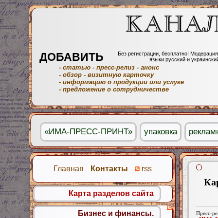
ДОБАВИТЬ
Без регистрации, бесплатно! Модерация
языки русский и украински
- статью
- пресс-релиз
- анонс
- обзор
- визитную карточку
- информацию о продукции или услуге
- предложение о сотрудничестве
«ИМА-ПРЕСС-ПРИНТ»
упаковка
реклам
Главная
Контакты
rss
Ка
Карта разделов сайта
Бизнес и финансы.
Пресс-ре