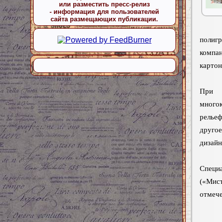
или разместить пресс-релиз
- информация для пользователей
сайта размещающих публикации.
полиг
компа
картон
При п
много
релье
друго
дизайн
Специа
(«Мист
отмече