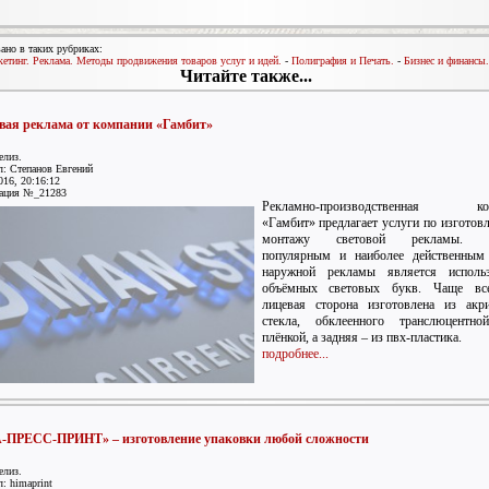
ано в таких рубриках:
етинг. Реклама. Методы продвижения товаров услуг и идей.
-
Полиграфия и Печать.
-
Бизнес и финансы.
Читайте также...
вая реклама от компании «Гамбит»
елиз.
: Степанов Евгений
016, 20:16:12
ация №_21283
Рекламно-производственная ко
«Гамбит» предлагает услуги по изготов
монтажу световой рекламы. 
популярным и наиболее действенным
наружной рекламы является использ
объёмных световых букв. Чаще вс
лицевая сторона изготовлена из акр
стекла, обклеенного транслюцентно
плёнкой, а задняя – из пвх-пластика.
подробнее...
ПРЕСС-ПРИНТ» – изготовление упаковки любой сложности
елиз.
: himaprint