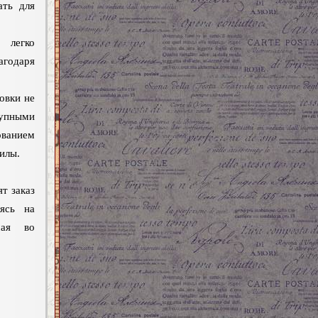
ать для
легко
одаря
.
овки не
ными
ованием
илы.
т заказ
уясь на
мая во