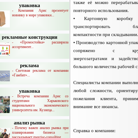
также её можно перерабатыв
упаковка
повторного использования.
- Компания Арис презентует
новинку в мире упаковки...
• Картонную коробку 
транспортировать благ
компактности при складывании
рекламные конструкции
- «Промостойка» расширила
• Производство картонной упак
ассортимент...
сопряжено с круп
энергозатратами и задейств
реклама
большого количества рабочей с
- Световая реклама от компании
«Гамбит»...
Специалисты компании выполня
любой сложности, ориентир
упаковка
- Встреча компании Арис со
пожелания клиента, прини
студентами Харьковского
национального экономического
внимание все нюансы.
университета им. Кузнеца...
анализ рынка
- Почему важен анализ рынка при
Справка о компании:
планировании бизнеса —
рассказывает maxrise-consulting...