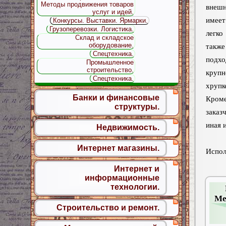
Методы продвижения товаров
внешн
услуг и идей.
имее
Конкурсы. Выставки. Ярмарки.
Грузоперевозки. Логистика.
легко
Склад и складское
оборудование.
так
Спецтехника.
подх
Промышленное
строительство.
кру
Спецтехника.
хрупк
Банки и финансовые
Кром
структуры.
заказ
иная 
Недвижимость.
Интернет магазины.
Испол
Интернет и
информационные
технологии.
Ме
Строительство и ремонт.