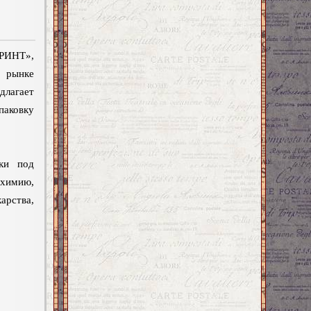
РИНТ»,
рынке
длагает
аковку
ки под
химию,
рства,