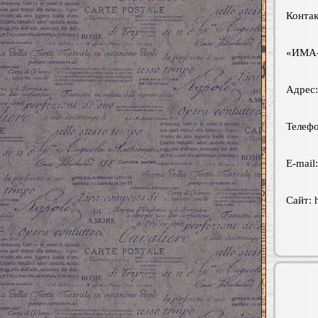
Контак
«ИМА
Адрес:
Телефо
E-mail
Сайт: h