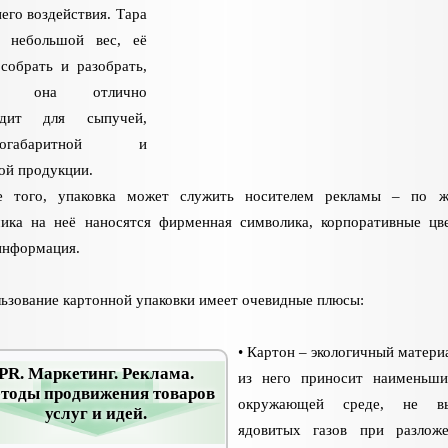
его воздействия. Тара
т небольшой вес, её
 собрать и разобрать,
же она отлично
одит для сыпучей,
пногабаритной и
ой продукции.
е того, упаковка может служить носителем рекламы – по ж
чика на неё наносятся фирменная символика, корпоративные цв
информация.
ьзование картонной упаковки имеет очевидные плюсы:
• Картон – экологичный материа
PR. Маркетинг. Реклама.
из него приносит наименьш
тоды продвижения товаров
окружающей среде, не вы
услуг и идей.
ядовитых газов при разлож