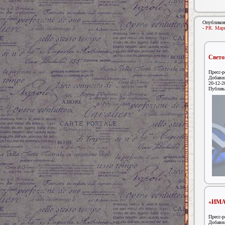
Опубликов
-
PR. Марк
Свето
Пресс-р
Добавил
20-12-2
Публик
«ИМА-
Пресс-р
Добавил