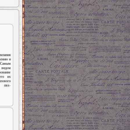
мпания
лению и
Самым
 видом
ование
его их
илового
й пвх-