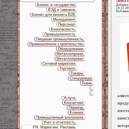
«ИМА-
Бизнес и государство.
Добавил
24-12-20
ВЭД и таможня.
Публика
Бизнес для бизнеса B2B.
Менеджмент.
Персонал.
Безопасность.
Промышленность.
Пищевая промышленность.
Промышленное строительство.
Оборудование.
Металлопрокат.
Металлопрокат.
Сетевой маркетинг.
Торговля.
Товары.
Спецодежда.
Ткани.
.
.
алког
Услуги.
Консалтинг.
прод
Переезд.
изг
Клининг.
Промышленный альпинизм.
каче
Учет и отчетность.
котор
PR. Маркетинг. Реклама.