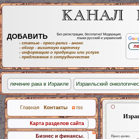
ДОБАВИТЬ
Без регистрации, бесплатно! Модерация.
языки русский и украинский
- статью
- пресс-релиз
- анонс
- обзор
- визитную карточку
- информацию о продукции или услуге
- предложение о сотрудничестве
лечение рака в Израиле
Израильский онкологичес
Главная
Контакты
rss
Изра
Карта разделов сайта
Бизнес и финансы.
Пресс-релиз.