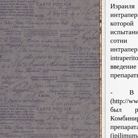
Израиля 
интрапе
которой
испытан
сотни
интрап
intraper
введение
препарат
- В ц
(http://w
был ра
Комбини
препара
(ipilimu