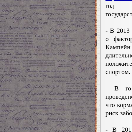
год и
государс
- В 2013
о факто
Кампейн 
длительн
положите
спортом.
- В гос
проведен
что корм
риск заб
- В 201