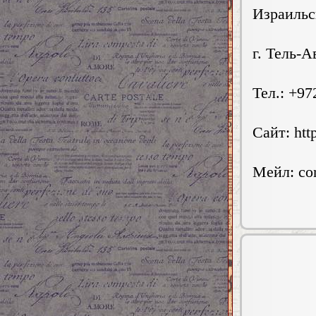
Израильс
г. Тель-А
Тел.: +97
Сайт: htt
Мейл:
co