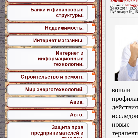
лечение рака в 
Добавил:
b2blogg
24-03-2014, 13:55
Банки и финансовые
Публикация №_15
структуры.
Недвижимость.
Интернет магазины.
Интернет и
информационные
технологии.
Строительство и ремонт.
вошли
Мир энерготехнологий.
профила
Авиа.
действия
исслед
Авто.
новые
Защита прав
терапев
предпринимателей и