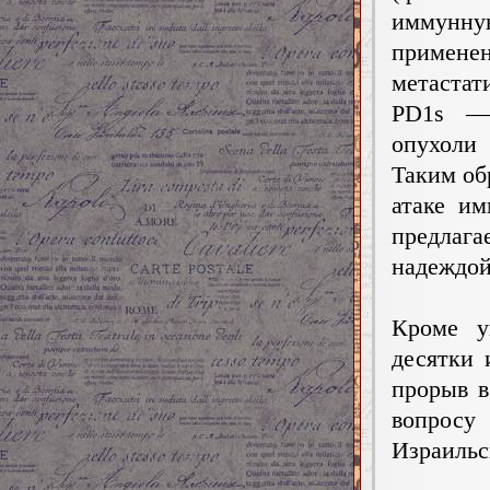
иммунну
примене
метастат
PD1s — 
опухоли
Таким об
атаке и
предлаг
надеждой
Кроме у
десятки 
прорыв в
вопрос
Израильс