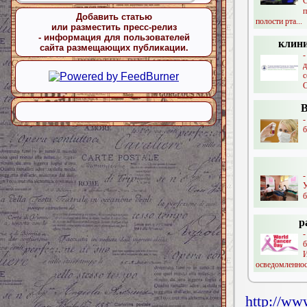
С
Добавить статью
полости рта...
или разместить пресс-релиз
- информация для пользователей
клин
сайта размещающих публикации.
-
д
В
-
б
б
р
осведомленност
http://ww