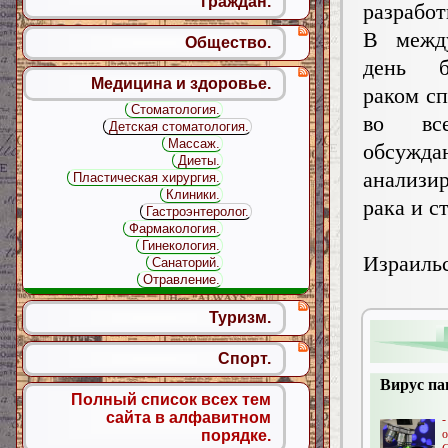
граждан.
разработ
В межд
Общество.
день 
Медицина и здоровье.
раком с
Стоматология.
во вс
Детская стоматология.
Массаж.
обсужд
Диеты.
анализи
Пластическая хирургия.
Клиники.
рака и с
Гастроэнтеролог.
Фармакология.
Гинекология.
Израи
Санаторий.
Отравление.
Туризм.
Спорт.
Вирус па
Полный список всех тем
сайта в алфавитном
порядке.