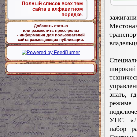
Полный список всех тем
сайта в алфавитном
порядке.
зажиган
Местон
Добавить статью
или разместить пресс-релиз
транспо
- информация для пользователей
сайта размещающих публикации.
владельц
Специали
широкий
технич
управлен
знать, г
режиме
подключ
УНС «Ле
набор р