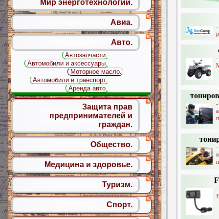
Мир энерготехнологий.
Авиа.
р
Авто.
Автозапчасти.
Автомобили и аксессуары.
Моторное масло.
Автомобили и транспорт.
Аренда авто.
тониров
Защита прав
а
предпринимателей и
п
граждан.
тонир
Общество.
п
Медицина и здоровье.
F
Туризм.
т
Спорт.