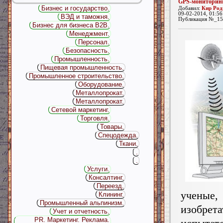
GPS-мониторинг
Бизнес и государство.
Добавил:
Кир Род
09-02-2014, 01:56
ВЭД и таможня.
Публикация №_15
Бизнес для бизнеса B2B.
Менеджмент.
Персонал.
Безопасность.
Промышленность.
Пищевая промышленность.
Промышленное строительство.
Оборудование.
Металлопрокат.
Металлопрокат.
Сетевой маркетинг.
Торговля.
Товары.
Спецодежда.
Ткани.
.
.
Услуги.
Консалтинг.
Переезд.
ученые,
Клининг.
Промышленный альпинизм.
изобрета
Учет и отчетность.
PR. Маркетинг. Реклама.