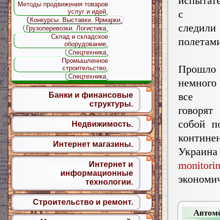
испытат
Методы продвижения товаров
с во
услуг и идей.
Конкурсы. Выставки. Ярмарки.
след
Грузоперевозки. Логистика.
Склад и складское
полетами
оборудование.
Спецтехника.
Промышленное
Прошл
строительство.
Спецтехника.
немного 
все ж
Банки и финансовые
структуры.
говор
собой п
Недвижимость.
контине
Интернет магазины.
Ук
monitorin
Интернет и
информационные
экономи
технологии.
Строительство и ремонт.
Автомо