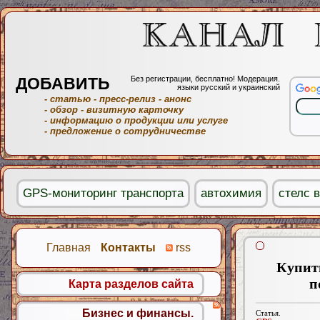
ДОБАВИТЬ
Без регистрации, бесплатно! Модерация.
языки русский и украинский
- статью
- пресс-релиз
- анонс
- обзор
- визитную карточку
- информацию о продукции или услуге
- предложение о сотрудничестве
GPS-мониторинг транспорта
автохимия
стелс 
Главная
Контакты
rss
Купить
п
Карта разделов сайта
Бизнес и финансы.
Статья.