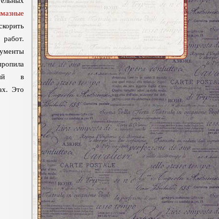
тельных
лмазные
корить
абот.
менты
опила
ений в
ах. Это