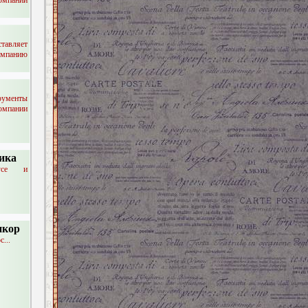
тавляет
омпанию
рументы
омпании
ника
усе и
нкор
...