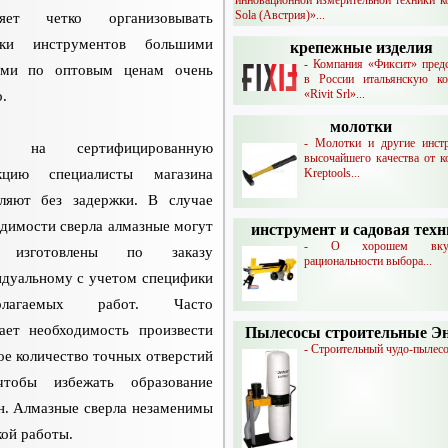
Sola (Австрия)»...
ляет четко организовывать
вки инструментов большими
крепежные изделия
- Компания «Фиксит» предс
ями по оптовым ценам очень
в России итальянскую к
«Rivit Srl»...
.
молотки
- Молотки и другие инст
зы на сертифицированную
высочайшего качества от к
кцию специалисты магазина
Kreptools...
ляют без задержки. В случае
димости сверла алмазные могут
инструмент и садовая тех
- О хорошем вк
 изготовлены по заказу
рациональности выбора...
идуальному с учетом специфики
полагаемых работ. Часто
кает необходимость произвести
Пылесосы строительные Э
- Строительный чудо-пылесос
е количество точных отверстий
чтобы избежать образование
н. Алмазные сверла незаменимы
кой работы.