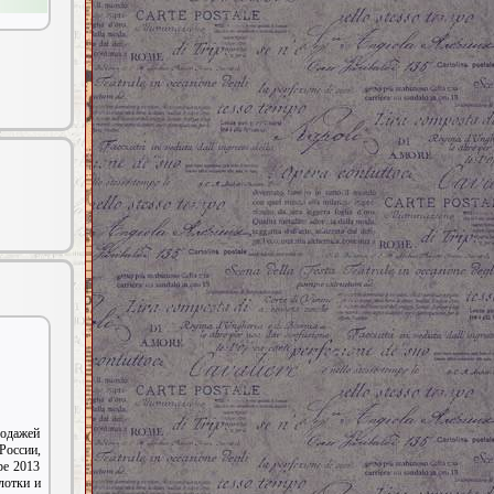
родажей
оссии,
ре 2013
лотки и