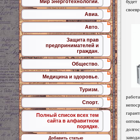
Мир энерготехнологий.
буде
своевр
Авиа.
Авто.
Защита прав
предпринимателей и
граждан.
Общество.
Медицина и здоровье.
Туризм.
рабо
Спорт.
непос
гаран
Полный список всех тем
сайта в алфавитном
оптов
порядке.
долго
завод
Добавить статью