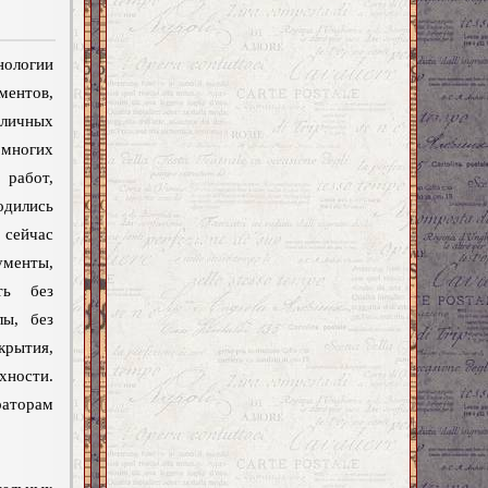
нологии
нтов,
ичных
 многих
 работ,
дились
сейчас
менты,
ть без
лы, без
крытия,
хности.
аторам