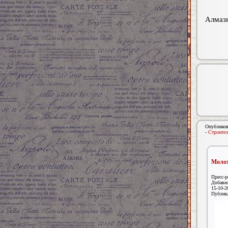
Алмазн
Опубликов
-
Строител
Молот
Пресс-р
Добави
15-10-2
Публик