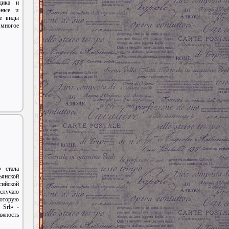
щика и
рные и
ые виды
 многое
 стала
янской
сийской
 случаю
которую
 Srl» -
жность