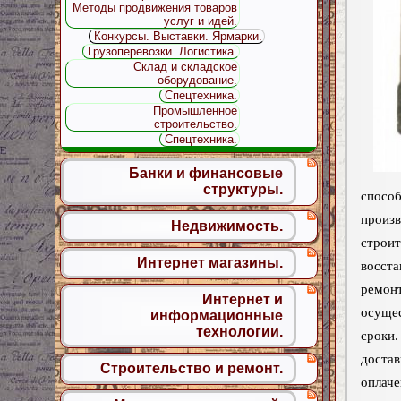
Методы продвижения товаров
услуг и идей.
Конкурсы. Выставки. Ярмарки.
Грузоперевозки. Логистика.
Склад и складское
оборудование.
Спецтехника.
Промышленное
строительство.
Спецтехника.
Банки и финансовые
структуры.
спосо
произ
Недвижимость.
строит
Интернет магазины.
восста
ремон
Интернет и
осуще
информационные
технологии.
сроки
дост
Строительство и ремонт.
оплач