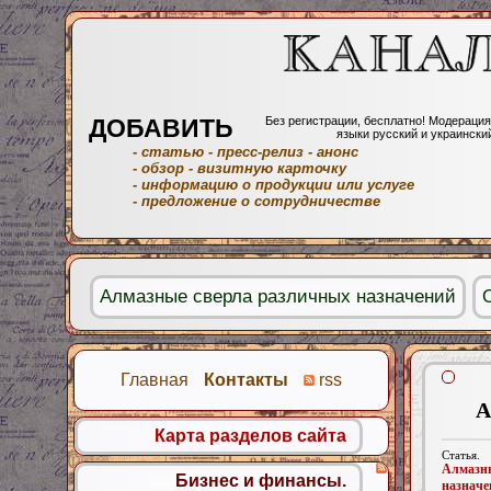
ДОБАВИТЬ
Без регистрации, бесплатно! Модерация
языки русский и украински
- статью
- пресс-релиз
- анонс
- обзор
- визитную карточку
- информацию о продукции или услуге
- предложение о сотрудничестве
Алмазные сверла различных назначений
Главная
Контакты
rss
А
Карта разделов сайта
Статья.
Алмаз
Бизнес и финансы.
назначе