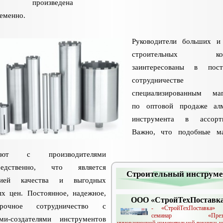
т произведена
еменно.
Руководители больших и
строительных ком
заинтересованы в пост
сотрудничеств
специализированным маг
по оптовой продаже алм
инструмента в ассорти
Важно, что подобные ма
тают с производителями
редственно, что является
Строительный инструме
тией качества и выгодных
ых цен. Постоянное, надежное,
ООО «СтройТехПоставк
срочное сотрудничество с
- «СтройТехПоставка» 
семинар «Презен
ами-создателями инструментов
инновационной измерительной техники к