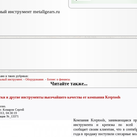
ый инструмент metallgears.ru
ано в таких рубриках:
ьный инструмент.
-
Оборудование.
-
Бизнес и финансы.
Читайте также...
ки и другие инструменты высочайшего качества от компании Kreptools
елиз.
л: Комаров Сергей
013, 04:30:19
ация №_13371
Компания Kreptools, занимающаяся п
инструмента и крепежа по всей Р
сообщает своим клиентам, что в сентяб
года в продажу поступили слесарные мо