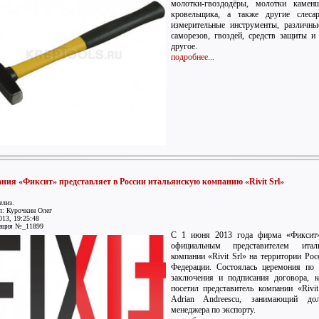
молотки-гвоздодёры, молотки камен
кровельщика, а также другие слеса
измерительные инструменты, различн
саморезов, гвоздей, средств защиты и
другое.
подробнее...
ния «Фиксит» представляет в России итальянскую компанию «Rivit Srl»
елиз.
л: Курочкин Олег
013, 19:25:48
ация №_11899
С 1 июня 2013 года фирма «Фиксит»
официальным представителем италь
компании «Rivit Srl» на территории Рос
Федерации. Состоялась церемония по
заключения и подписания договора, 
посетил представитель компании «Rivit
Adrian Andreescu, занимающий дол
менеджера по экспорту.