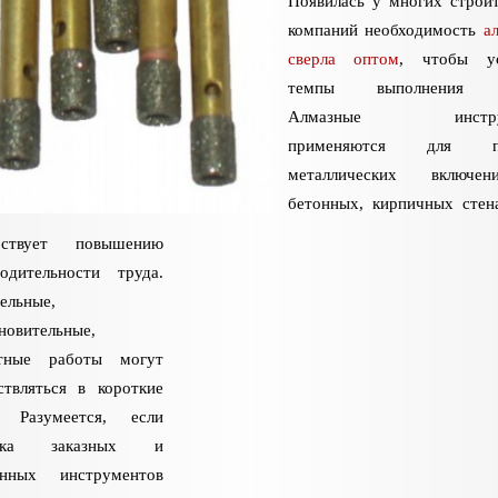
Появилась у многих строи
компаний необходимость
а
сверла оптом
, чтобы ус
темпы выполнения р
Алмазные инстру
применяются для пр
металлических включ
бетонных, кирпичных стен
бствует повышению
водительности труда.
ельные,
новительные,
тные работы могут
ствляться в короткие
. Разумеется, если
авка заказных и
енных инструментов