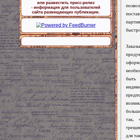
или разместить пресс-релиз
позво
- информация для пользователей
сайта размещающих публикации.
поста
парти
быстро
Зака
проду
оформ
необхо
быть
индив
пред
возни
большо
так, 
трещи
для та