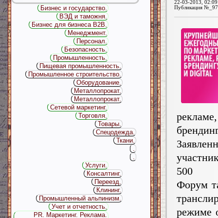
22-03-2013, 02:09
Бизнес и государство.
Публикация №_97
ВЭД и таможня.
Бизнес для бизнеса B2B.
Менеджмент.
Персонал.
Безопасность.
Промышленность.
Пищевая промышленность.
Промышленное строительство.
Оборудование.
Металлопрокат.
Металлопрокат.
Сетевой маркетинг.
рекла
Торговля.
Товары.
брендингу
Спецодежда.
Ткани.
Заявлен
.
участник
.
Услуги.
500 де
Консалтинг.
Переезд.
Форум т
Клининг.
трансли
Промышленный альпинизм.
Учет и отчетность.
режиме 
PR. Маркетинг. Реклама.