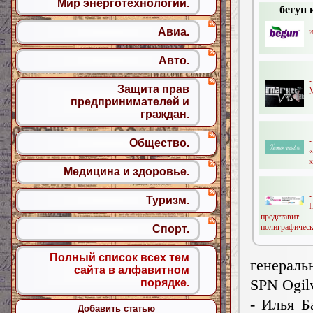
Мир энерготехнологий.
бегун 
-
Авиа.
и
Авто.
Защита прав
M
предпринимателей и
граждан.
Общество.
к
Медицина и здоровье.
Туризм.
представи
полиграфическ
Спорт.
Полный список всех тем
генерал
сайта в алфавитном
SPN Ogil
порядке.
- Илья Б
Добавить статью