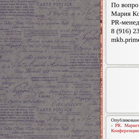
По вопро
Мария Ко
PR-мене
8 (916) 2
mkb.prim
Опубликовано
-
PR. Маркет
Конференции.