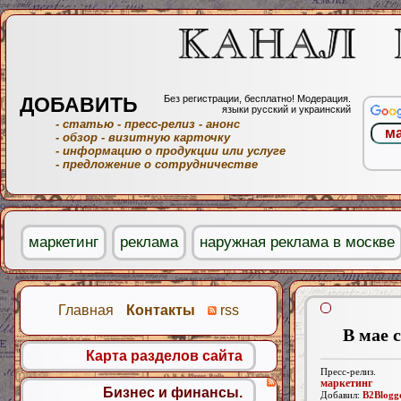
ДОБАВИТЬ
Без регистрации, бесплатно! Модерация.
языки русский и украинский
- статью
- пресс-релиз
- анонс
- обзор
- визитную карточку
- информацию о продукции или услуге
- предложение о сотрудничестве
маркетинг
реклама
наружная реклама в москве
Главная
Контакты
rss
В мае 
Карта разделов сайта
Пресс-релиз.
маркетинг
Бизнес и финансы.
Добавил:
B2Blogg