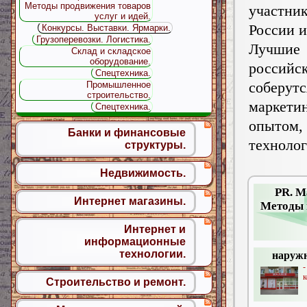
Методы продвижения товаров
участ
услуг и идей.
России 
Конкурсы. Выставки. Ярмарки.
Грузоперевозки. Логистика.
Лучшие
Склад и складское
оборудование.
россий
Спецтехника.
соберут
Промышленное
строительство.
маркети
Спецтехника.
опытом
Банки и финансовые
техноло
структуры.
Недвижимость.
PR. М
Интернет магазины.
Методы 
Интернет и
информационные
технологии.
наружн
к
Строительство и ремонт.