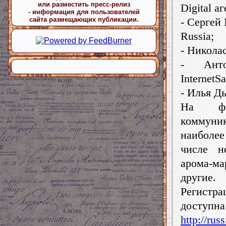
или разместить пресс-релиз
Digital а
- информация для пользователей
сайта размещающих публикации.
- Сергей
Russia;
- Никола
- Анто
InternetSa
- Илья Д
На фо
коммуни
наиболее
числе н
арома-м
другие.
Регистр
доступ
http://ru