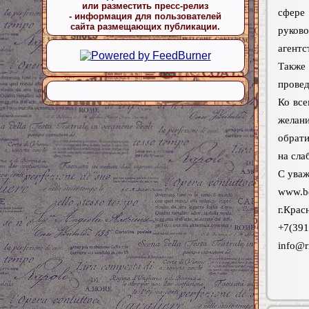
или разместить пресс-релиз
сфере 
- информация для пользователей
сайта размещающих публикации.
руков
агентс
Также
провед
Ко все
желан
обрати
на сла
С уваж
www.be
г.Крас
+7(391
info@r