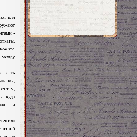
ают или
гружают
нтами -
откаты,
ное это
 между
го есть
пании,
рентам,
ми куда
ражи и
ентом
еской
дровая