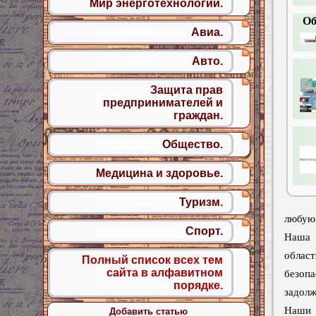
Мир энерготехнологий.
Об
Авиа.
Авто.
Защита прав
предпринимателей и
граждан.
Общество.
Медицина и здоровье.
Туризм.
любую
Спорт.
Наша 
облас
Полный список всех тем
сайта в алфавитном
безоп
порядке.
задолж
Наши 
Добавить статью