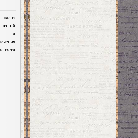
 анализ
ической
ятия и
печения
сности