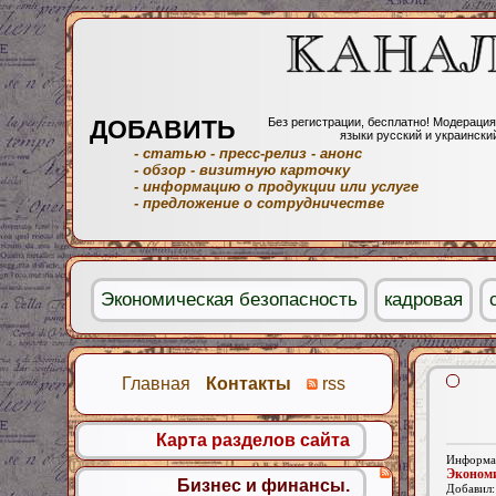
ДОБАВИТЬ
Без регистрации, бесплатно! Модерация
языки русский и украински
- статью
- пресс-релиз
- анонс
- обзор
- визитную карточку
- информацию о продукции или услуге
- предложение о сотрудничестве
Экономическая безопасность
кадровая
Главная
Контакты
rss
Карта разделов сайта
Информац
Экономи
Бизнес и финансы.
Добавил