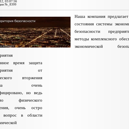
12, 03:07:56
ция №_8399
Наша компания предлагает
состояния системы эконом
безопасности предпри
методы комплексного обес
экономической безопа
риятия
нное время защита
дприятия от
ческого вторжения
шена очень
фицировано, но ведь
имо физического
дения, очень остро
т вопрос в области
мической