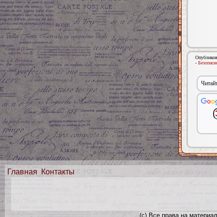
Опубликов
-
Безопасн
Читайт
Главная
Контакты
(с) Все права на материа