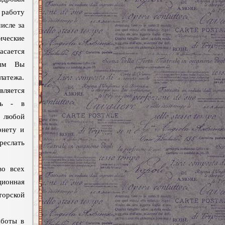
 работу
исле за
ческие
асается
рым Вы
латежа.
ляется
ть - в
 любой
рнету и
еслать
о всех
ионная
орской
боты в