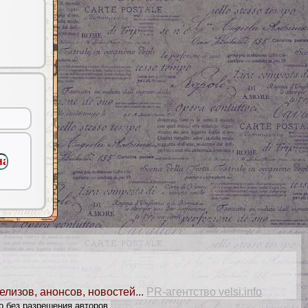
елизов, анонсов, новостей...
PR-агентство velsi.info
о без разрешения авторов.