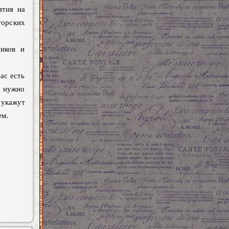
ятия на
торских
иков и
ас есть
м нужно
 укажут
ем.