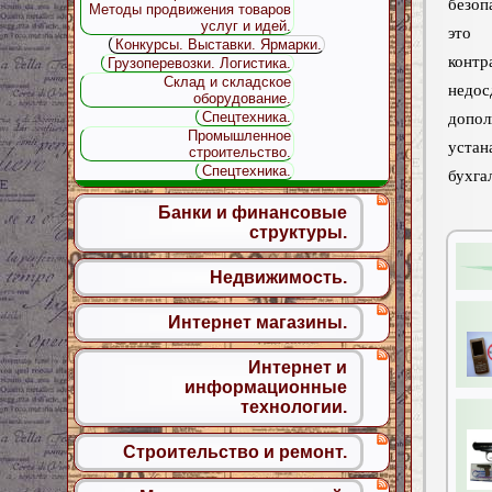
безоп
Методы продвижения товаров
услуг и идей.
это
Конкурсы. Выставки. Ярмарки.
контр
Грузоперевозки. Логистика.
Склад и складское
недос
оборудование.
Спецтехника.
допол
Промышленное
устан
строительство.
Спецтехника.
бухга
Банки и финансовые
структуры.
Недвижимость.
Интернет магазины.
Интернет и
информационные
технологии.
Строительство и ремонт.