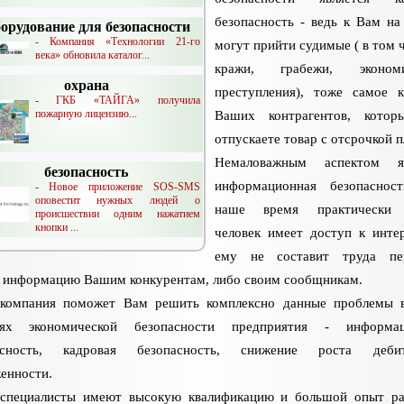
безопасность - ведь к Вам на
орудование для безопасности
- Компания «Технологии 21-го
могут прийти судимые ( в том ч
века» обновила каталог...
кражи, грабежи, экономи
охрана
преступления), тоже самое к
- ГКБ «ТАЙГА» получила
пожарную лицензию...
Ваших контрагентов, кото
отпускаете товар с отсрочкой п
Немаловажным аспектом яв
безопасность
информационная безопаснос
- Новое приложение SOS-SMS
оповестит нужных людей о
наше время практически
происшествии одним нажатием
кнопки ...
человек имеет доступ к инте
ему не составит труда пер
 информацию Вашим конкурентам, либо своим сообщникам.
компания поможет Вам решить комплексно данные проблемы в
тях экономической безопасности предприятия - информац
асность, кадровая безопасность, снижение роста дебит
енности.
специалисты имеют высокую квалификацию и большой опыт ра