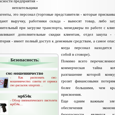
асности предприятия -
 неплательщики
агенты, это персонал (торговые представители - которые присваив
дают выручку, работники склада - выносят товар, либо за
нительный при загрузке транспорта, менеджеры по работе с клие
авливают дополнительные скидки клиентам, отдел закупа - 
лтерия - имеет полный доступ к денежным средствам, а самое опас
когда персонал находится
собой в сговоре).
Безопасность.
Помимо всего перечисленно
коммерческая тайна ком
смс-мошенничество
разглашение которой конку
- Как распознать смс-
грозит финансовыми потеря
мошенничество: советы от сервиса
смс-рассылок smsprom ...
более большими, чем к
присвоения.
мр654к
- Обзор пневматического пистолета
Еще одним важным элем
мр654к....
обеспечения экономич
безопасности является ка