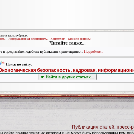
ано в таких рубриках:
ость.
-
Информационная безопасность.
-
Консалтинг.
-
Бизнес и финансы.
Читайте также...
е и предлагайте подобные публикации к размещению...
Подробнее...
Поиск по сайту:
Публикация статей, пресс-р
лы сайта принадлежат их авторам и не могут быть использованы кем либ