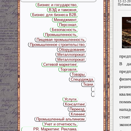
12-12-20
Бизнес и государство.
Публика
ВЭД и таможня.
Бизнес для бизнеса B2B.
Менеджмент.
Персонал.
Безопасность.
Промышленность.
Пищевая промышленность.
Промышленное строительство.
Оборудование.
Металлопрокат.
предп
Металлопрокат.
В да
Сетевой маркетинг.
Торговля.
пре
Товары.
физи
Спецодежда.
Ткани.
ре
.
квали
.
Услуги.
пом
Консалтинг.
Переезд.
напа
Клининг.
стои
Промышленный альпинизм.
Учет и отчетность.
эконо
PR. Маркетинг. Реклама.