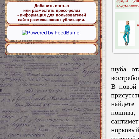
одежды луч
продуктивного 
Добавить статью
или разместить пресс-релиз
- информация для пользователей
сайта размещающих публикации.
-
в
шуба от
востребо
В новой 
присутс
найдёте
пошива,
сантиме
норковый
который 