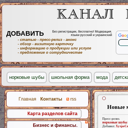
ДОБАВИТЬ
Без регистрации, бесплатно! Модерация.
языки русский и украинский
- статью
- пресс-релиз
- анонс
- обзор
- визитную карточку
- информацию о продукции или услуге
- предложение о сотрудничестве
норковые шубы
школьная форма
мода
детск
Главная
Контакты
rss
Новые 
Карта разделов сайта
Пресс-релиз.
норковые шубы
Бизнес и финансы.
Добавил:
ХутроСв