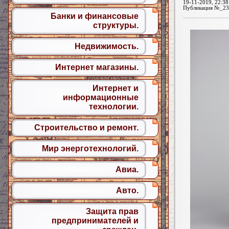
19-11-2019, 22:38
Публикация №_23
Банки и финансовые
структуры.
Недвижимость.
Интернет магазины.
Интернет и
информационные
технологии.
Строительство и ремонт.
Мир энерготехнологий.
Авиа.
Авто.
Защита прав
предпринимателей и