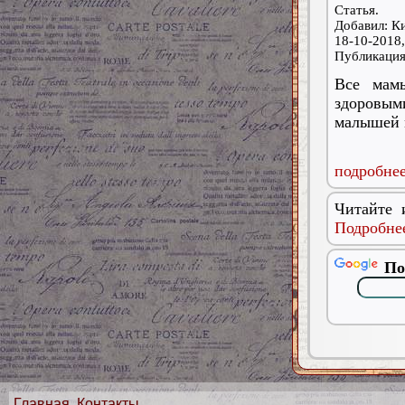
Статья.
Добавил: К
18-10-2018,
Публикаци
Все мам
здоровы
малышей 
подробнее
Читайте 
Подробнее
По
Главная
Контакты