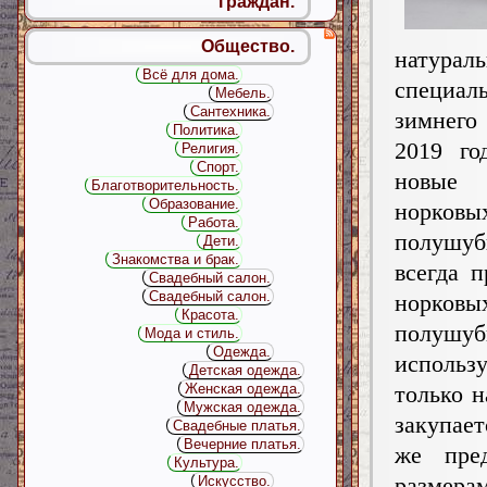
граждан.
Общество.
натураль
Всё для дома.
специа
Мебель.
Сантехника.
зимнег
Политика.
2019 го
Религия.
Спорт.
новые
Благотворительность.
Образование.
норков
Работа.
полушуб
Дети.
Знакомства и брак.
всегда 
Свадебный салон.
Свадебный салон.
норков
Красота.
полушуб
Мода и стиль.
Одежда.
использу
Детская одежда.
только н
Женская одежда.
Мужская одежда.
закупае
Свадебные платья.
Вечерние платья.
же пре
Культура.
размерам
Искусство.