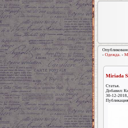
Опубликовано
-
Одежда.
-
М
Miriada S
Статья.
Добавил: К
30-12-2018,
Публикаци