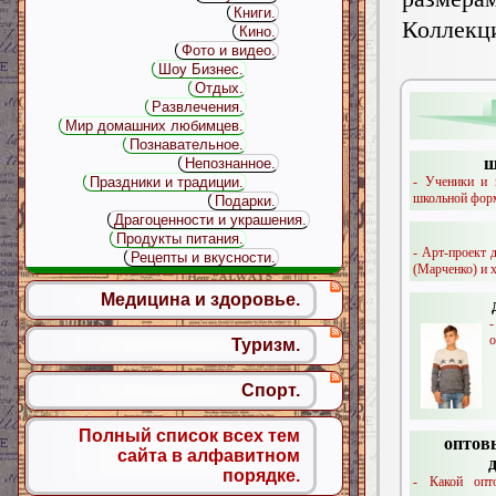
Книги.
Коллекц
Кино.
Фото и видео.
Шоу Бизнес.
Отдых.
Развлечения.
Мир домашних любимцев.
Познавательное.
ш
Непознанное.
- Ученики и 
Праздники и традиции.
школьной форм
Подарки.
Драгоценности и украшения.
Продукты питания.
- Арт-проект 
Рецепты и вкусности.
(Марченко) и 
Медицина и здоровье.
о
Туризм.
Спорт.
Полный список всех тем
оптов
сайта в алфавитном
порядке.
- Какой опт