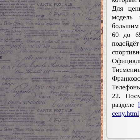
Для цен
модель 
большим 
60 до 6
подойдёт
спортивн
Официал
Тисмени
Франковс
Телефоны
22. Пос
разделе
ceny.html