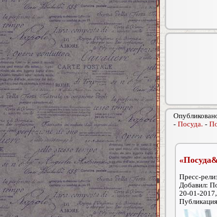
Опубликовано
-
Посуда.
-
По
«Посуда&
Пресс-релиз
Добавил: П
20-01-2017,
Публикаци