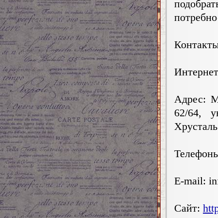
подобра
потребно
Контакты
Интернет
Адрес: М
62/64, 
Хрусталь
Телефоны:
E-mail:
i
Сайт:
htt