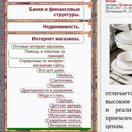
посуда
Добавил:
Капитан
28-02-2017, 21:39
Банки и финансовые
Публикация №_21
структуры.
Недвижимость.
Интернет магазины.
Оптовые интернет магазины.
Помощь в покупках за
границей.
Справочные по интернет-
магазинам сайты.
Всё для дома.
Мебель.
Сантехника.
Подарки.
Драгоценности и украшения.
отличает
Мода и стиль.
высоким
Одежда.
Детская одежда.
и реали
Женская одежда.
Мужская одежда.
приемле
Свадебные платья.
ценам.
Вечерние платья.