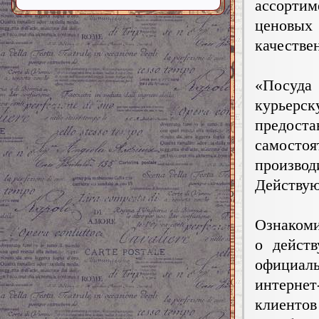
ассорти
ценовых
качестве
«Посуд
курьерс
предост
самостоя
произво
Действую
Ознакоми
о дейст
официал
интерне
клиенто