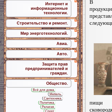
В ка
Интернет и
продукц
информационные
технологии.
представ
следующи
Строительство и ремонт.
Мир энерготехнологий.
Авиа.
Авто.
Защита прав
предпринимателей и
граждан.
Общество.
Всё для дома.
Мебель.
Сантехника.
пищи 
Политика.
Религия.
сковоро
Спорт.