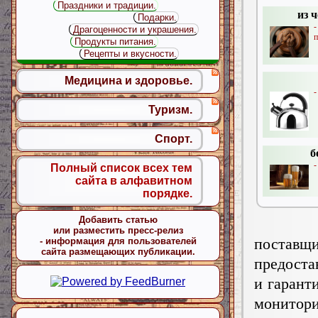
Праздники и традиции.
из ч
Подарки.
Драгоценности и украшения.
п
Продукты питания.
Рецепты и вкусности.
Медицина и здоровье.
-
Туризм.
Спорт.
б
-
Полный список всех тем
сайта в алфавитном
порядке.
Добавить статью
или разместить пресс-релиз
поставщ
- информация для пользователей
сайта размещающих публикации.
предоста
и гарант
монитори