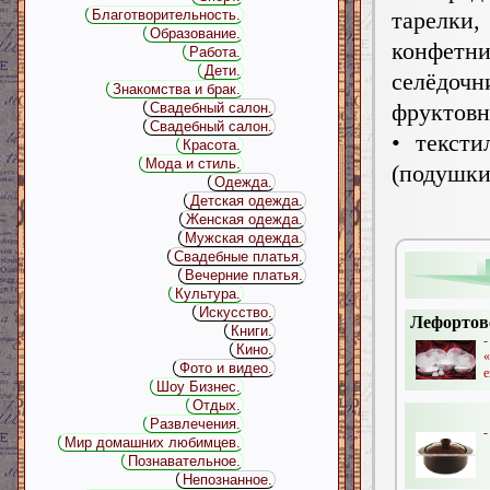
тарелк
Благотворительность.
Образование.
конфетн
Работа.
Дети.
селёдочн
Знакомства и брак.
фруктовн
Свадебный салон.
Свадебный салон.
• тексти
Красота.
Мода и стиль.
(подуш
Одежда.
Детская одежда.
Женская одежда.
Мужская одежда.
Свадебные платья.
Вечерние платья.
Культура.
Искусство.
Лефортов
Книги.
-
Кино.
Фото и видео.
е
Шоу Бизнес.
Отдых.
Развлечения.
-
Мир домашних любимцев.
Познавательное.
Непознанное.