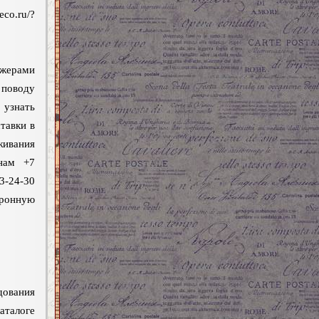
.ru/?
джерами
поводу
узнать
тавки в
живания
нам +7
3-24-30
тронную
дования
аталоге