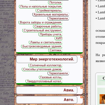
Потолки.
• Lam
Полы и напольные покрытия.
Стройматериалы.
• Lam
Кровельные материалы.
• Lam
Термопанели.
Ворота заборы и ограждения.
Сварочные работы.
осн
Строительный инструмент.
Приборы учета.
отоп
КИП
Лампы и светильники.
покра
Быстровозводимые здания.
Септики.
На ры
Мир энерготехнологий.
явля
Солнечный коллектор.
Способы утепления домов.
Термопанели.
Газовые котлы.
С
Твердотопливный котел.
Авиа.
Авто.