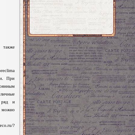
 также
reclima
и. При
оянным
тличные
 ряд и
 можно
.ru/?