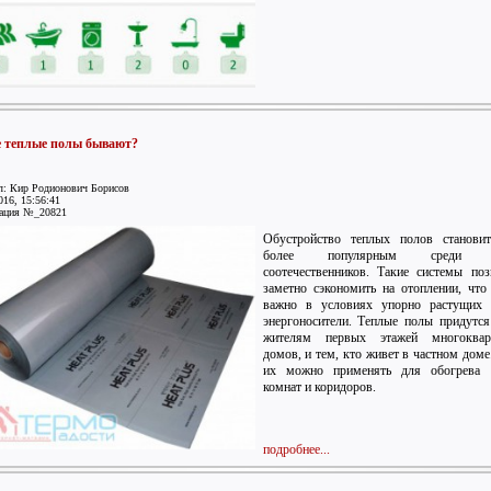
 теплые полы бывают?
л: Кир Родионович Борисов
016, 15:56:41
ация №_20821
Обустройство теплых полов становит
более популярным среди 
соотечественников. Такие системы по
заметно сэкономить на отоплении, что
важно в условиях упорно растущих 
энергоносители. Теплые полы придутся
жителям первых этажей многоквар
домов, и тем, кто живет в частном доме
их можно применять для обогрева 
комнат и коридоров.
подробнее...