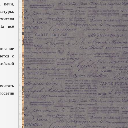
, печи,
атуры,
гчители
На всё
живание
яется с
сийской
очитать
осетив