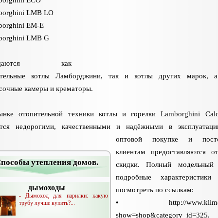
borghini LMB LO
borghini EM-E
borghini LMB G
ащаются как
ительные котлы Ламборджини, так и котлы других марок, а
сочные камеры и крематоры.
нке отопительной техники котлы и горелки Lamborghini Calo
ются недорогими, качественными и надёжными в эксплуатаци
оптовой покупке и пост
клиентам предоставляются о
пособы утепления домов.
скидки. Полный модельный
подробные характеристики
дымоходы
посмотреть по ссылкам:
- Дымоход для парилки: какую
• http://www.klimeco
трубу лучше купить?...
show=shop&category_id=325,