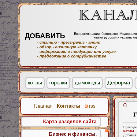
ДОБАВИТЬ
Без регистрации, бесплатно! Модерация
языки русский и украински
- статью
- пресс-релиз
- анонс
- обзор
- визитную карточку
- информацию о продукции или услуге
- предложение о сотрудничестве
котлы
горелки
дымоходы
Деформа
Главная
Контакты
rss
Г
Карта разделов сайта
Пресс-ре
котлы
Бизнес и финансы.
Добавил