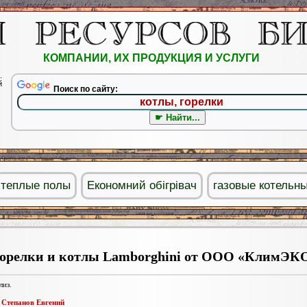
КОМПАНИИ, ИХ ПРОДУКЦИЯ И УСЛУГИ
.
й
Поиск по сайту:
теплые полы
Економний обігрівач
газовые котельн
орелки и котлы Lamborghini от ООО «КлимЭК
лиз.
:
Степанов Евгений