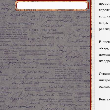
предс
горел
водон
воды,
реализ
В спек
обору
помощь
Федера
Ознак
интер
официа
Контак