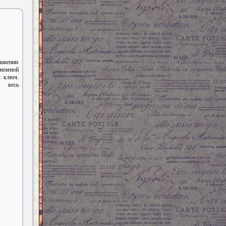
ижении
номной
 ключ.
а весь