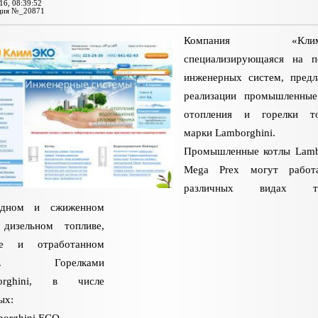
16, 08:39:52
ция №_20871
Компания «КлимЭ
специализирующаяся на п
инженерных систем, предл
реализации промышленные
отопления и горелки то
марки Lamborghini.
Промышленные котлы Lamb
Mega Prex могут работ
различных видах топ
одном и сжиженном
 дизельном топливе,
те и отработанном
ле. Горелками
orghini, в числе
ых:
borghini ECO