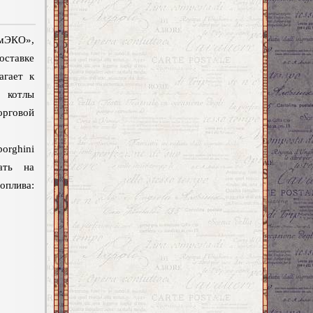
КО»,
оставке
агает к
 котлы
рговой
orghini
ать на
лива: