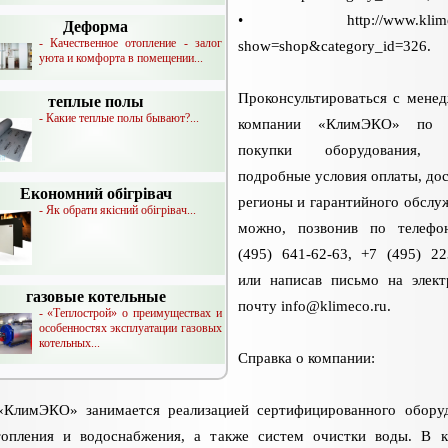
• http://www.klimeco
Деформа
- Качественное отопление - залог
show=shop&category_id=326.
уюта и комфорта в помещении...
Проконсультироваться с мене
теплые полы
- Какие теплые полы бывают?...
компании «КлимЭКО» по 
покупки оборудования, 
подробные условия оплаты, дос
Економний обігрівач
регионы и гарантийного обслу
- Як обрати якісний обігрівач...
можно, позвонив по телефо
(495) 641-62-63, +7 (495) 22
или написав письмо на элек
газовые котельные
почту
info@klimeco.ru
.
- «Теплострой» о преимуществах и
особенностях эксплуатации газовых
котельных...
Справка о компании:
КлимЭКО» занимается реализацией сертифицированного обору
топления и водоснабжения, а также систем очистки воды. В к