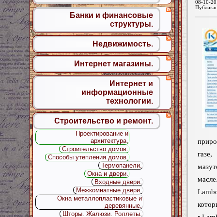
08-10-20
Публика
Банки и финансовые
структуры.
Недвижимость.
Интернет магазины.
Интернет и
информационные
технологии.
Строительство и ремонт.
Проектирование и
архитектура.
прир
Строительство домов.
газе,
Способы утепления домов.
Термопанели.
мазу
Окна и двери.
мас
Входные двери.
Межкомнатные двери.
Lamb
Окна металлопластиковые и
котор
деревянные.
Шторы. Жалюзи. Роллеты.
• Lam