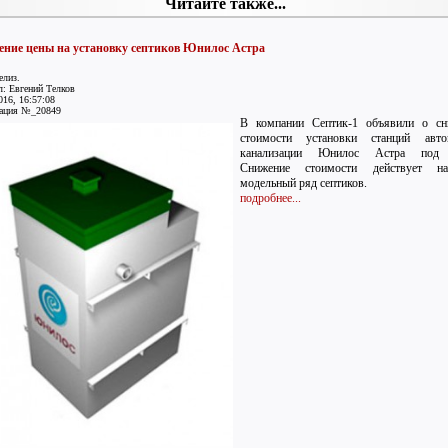
Читайте также...
ние цены на установку септиков Юнилос Астра
елиз.
: Евгений Телков
016, 16:57:08
ация №_20849
В компании Септик-1 объявили о сн
стоимости установки станций авто
канализации Юнилос Астра под
Снижение стоимости действует н
модельный ряд септиков.
подробнее...