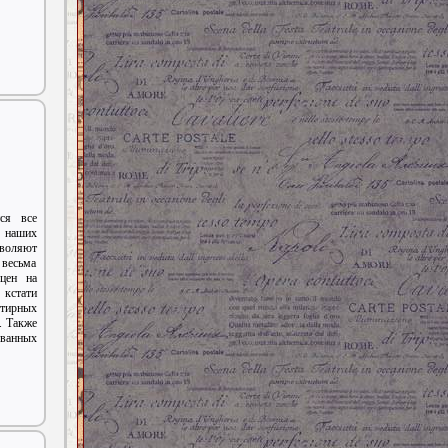
ся все
наших
зволяют
 весьма
цен на
 кстати
тирных
. Также
ванных