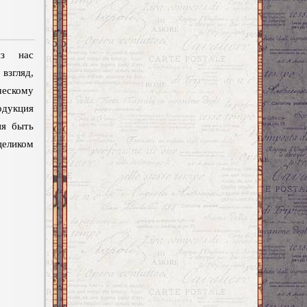
из нас
згляд,
ескому
одукция
ия быть
целиком