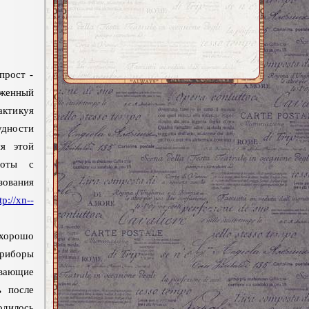
прост -
женный
актикуя
удности
ия этой
боты с
ования
tp://xn--
хорошо
риборы
ивающие
ь после
одилось