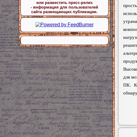
или разместить пресс-релиз
просты
- информация для пользователей
сайта размещающих публикации.
исполь
утрач
компо
нагруз
решить
альте
продук
Высок
для мо
ПК. К
обнару