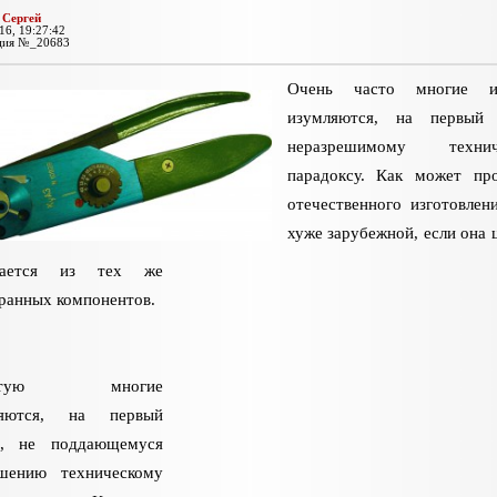
:
Сергей
16, 19:27:42
ция №_20683
Очень часто многие 
изумляются, на первый в
неразрешимому технич
парадоксу. Как может пр
отечественного изготовлен
хуже зарубежной, если она 
рается из тех же
ранных компонентов.
астую многие
ляются, на первый
яд, не поддающемуся
ешению техническому