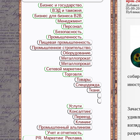
ирок-2м
Бизнес и государство.
Добавил
05-09-20
ВЭД и таможня.
Публика
Бизнес для бизнеса B2B.
Менеджмент.
Персонал.
Безопасность.
Промышленность.
Пищевая промышленность.
Промышленное строительство.
Оборудование.
Металлопрокат.
Металлопрокат.
Сетевой маркетинг.
Торговля.
соби
Товары.
иност
Спецодежда.
Ткани.
.
.
Услуги.
Зач
Консалтинг.
удив
Переезд.
Клининг.
взгл
Промышленный альпинизм.
Учет и отчетность.
разр
PR. Маркетинг. Реклама.