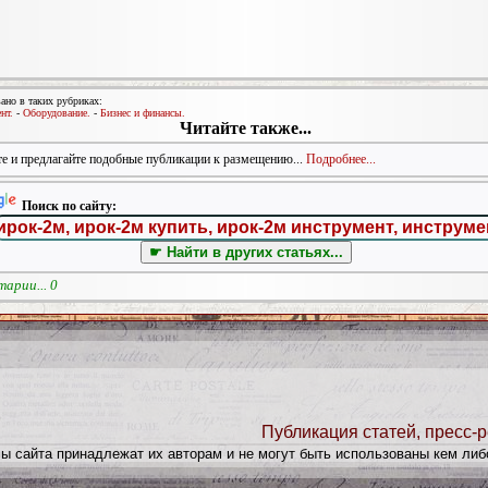
ано в таких рубриках:
нт.
-
Оборудование.
-
Бизнес и финансы.
Читайте также...
е и предлагайте подобные публикации к размещению...
Подробнее...
Поиск по сайту:
арии... 0
Публикация статей, пресс-р
лы сайта принадлежат их авторам и не могут быть использованы кем либ