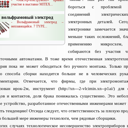
участие в выставке MITEX...
бороться с проблемой 
соединений электричес
вольфрамовый электрод
электронных деталей. Сег
- Вольфрамовый электрод –
неплавящийся. 7 TYPE...
электронике замечается знач
меньше таких осложнений, бл
применению микросхем,
собираются без участия че
оточными автоматами. В тоже время отечественная электротехн
трия пока не может обходиться без ручного монтажа. Только п
го способа сборки находится больше не в человеческих рук
ументарии. Отмечается, что фирмы, где при электромонта
зован ирок-2м, инструмент (http://xn---2-vlcimin.xn--p1ai/) для
ов и контактов, доля брака понижалась существенно. Это небо
е устройство, разработанное отечественными инженерами может 
ть тенденцию! Отсюда следует, что ответственность за плохую пр
в большей мере инженеры технологи, чем рядовые сборщики.
гих случаях технологическое несовершенство электроприборов 