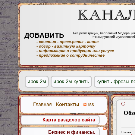
ДОБАВИТЬ
Без регистрации, бесплатно! Модерация
языки русский и украински
- статью
- пресс-релиз
- анонс
- обзор
- визитную карточку
- информацию о продукции или услуге
- предложение о сотрудничестве
ирок-2м
ирок-2м купить
купить фрезы п
Главная
Контакты
rss
Обз
Карта разделов сайта
Бизнес и финансы.
Статья.