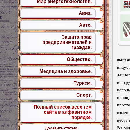
Мир энерготехнологий.
Авиа.
Авто.
Защита прав
предпринимателей и
граждан.
Общество.
высок
индус
Медицина и здоровье.
данно
инстр
Туризм.
исполь
Спорт.
провод
просто
Полный список всех тем
сайта в алфавитном
измени
порядке.
несут 
Во мно
Добавить статью