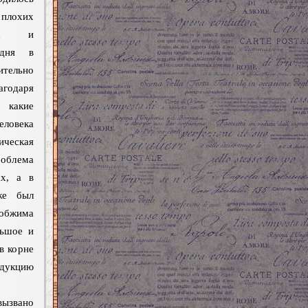
плохих
ких и
одня в
ительно
агодаря
 какие
ловека
ическая
роблема
ах, а в
же был
 обжима
льшое и
в корне
одукцию
вызвано