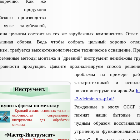
иворечию. Как же
ет продукция
йского производства
 хуже зарубежной,
 она целиком состоит из тех же зарубежных компонентов. Ответ 
дышная сборка. Ведь чтобы собрать цельный хорошо отла
изм, требуется высокотехнологическое техническое оснащение. Пр
ременные методы монтажа и "древний" инструмент неизбежны тр
равности продукции. Давайте проанализируем способ решен
проблемы на примере ра
электротехникой и использ
Инструмент.
нового инструмента ирок-2м
ht
-2-vlcimin.xn--p1ai/
.
купить фрезы по металлу
Рожденные в эпоху СССР 
- Краткий анализ основных типов и
помнят наши бытовые п
особенностей современного
инструмента для обработки
чудным образом восстанавл
металла...
утраченную функциональност
«Мастер-Инструмент»
"пинка". Как раз так прих
- «Мастер-Инструмент» принял