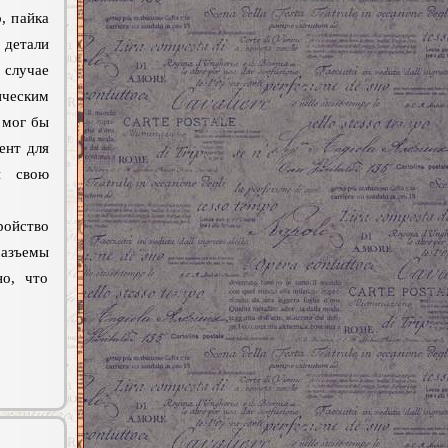
, пайка
 детали
 случае
ческим
 мог бы
ент для
и свою
ройство
разъемы
но, что