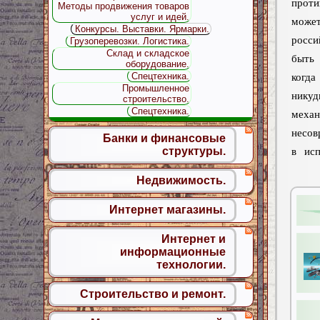
прот
Методы продвижения товаров
услуг и идей.
мож
Конкурсы. Выставки. Ярмарки.
росси
Грузоперевозки. Логистика.
Склад и складское
быть
оборудование.
Спецтехника.
когда
Промышленное
нику
строительство.
Спецтехника.
механ
несов
Банки и финансовые
структуры.
в исп
Недвижимость.
Интернет магазины.
Интернет и
информационные
технологии.
Строительство и ремонт.