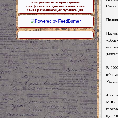
или разместить пресс-релиз
Сигнал
- информация для пользователей
сайта размещающих публикации.
Полное
Научн
«Воль
посто
деятел
В 200
объемо
Украи
4 июля
МЧС 
газора
пункт