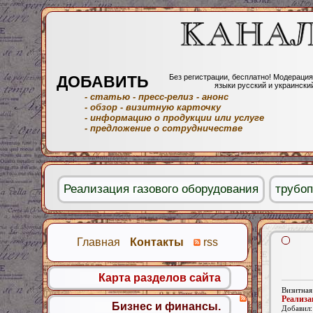
ДОБАВИТЬ
Без регистрации, бесплатно! Модерация
языки русский и украински
- статью
- пресс-релиз
- анонс
- обзор
- визитную карточку
- информацию о продукции или услуге
- предложение о сотрудничестве
Реализация газового оборудования
трубо
Главная
Контакты
rss
Карта разделов сайта
Визитная
Реализа
Бизнес и финансы.
Добавил