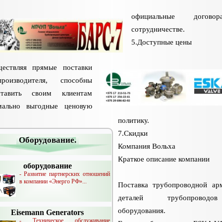
официальные догов
сотрудничестве.
5.Доступные цены
ществляя прямые поставки
оизводителя, способны
ставить своим клиентам
мально выгодные ценовую
политику.
7.Скидки
Оборудование.
Компания Вольха
Краткое описание компании
оборудование
- Развитие партнерских отношений
в компании «Энерго РФ»...
Поставка трубопроводной ар
деталей трубопрово
оборудования.
Eisemann Generators
- Техническое обслуживание