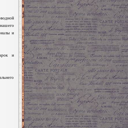
водной
нашего
риалы и
арок и
альнего