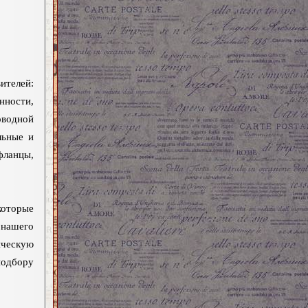
ителей:
нности,
оводной
льные и
ланцы,
которые
 нашего
ческую
подбору