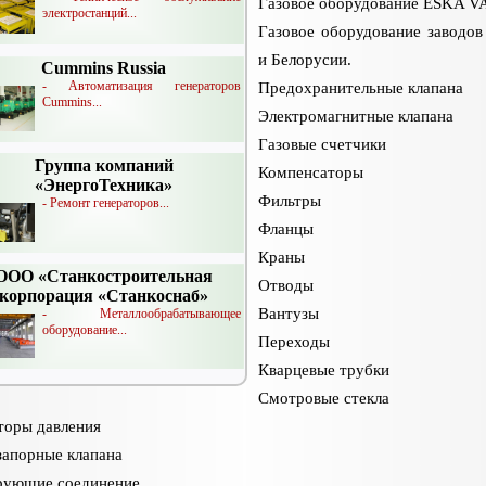
Газовое оборудование ESKA V
электростанций...
Газовое оборудование заводов
и Белорусии.
Cummins Russia
- Автоматизация генераторов
Предохранительные клапана
Cummins...
Электромагнитные клапана
Газовые счетчики
Группа компаний
Компенсаторы
«ЭнергоТехника»
Фильтры
- Ремонт генераторов...
Фланцы
Краны
ООО «Станкостроительная
Отводы
корпорация «Станкоснаб»
Вантузы
- Металлообрабатывающее
оборудование...
Переходы
Кварцевые трубки
Смотровые стекла
торы давления
апорные клапана
рующие соединение