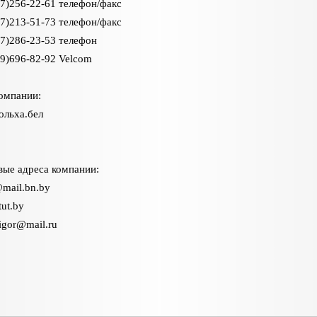
7)256-22-61 телефон/факс
7)213-51-73 телефон/факс
7)286-23-53 телефон
9)696-82-92 Velcom
омпании:
вольха.бел
ые адреса компании:
mail.bn.by
ut.by
igor@mail.ru