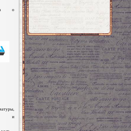
ора о
матуры,
дов и