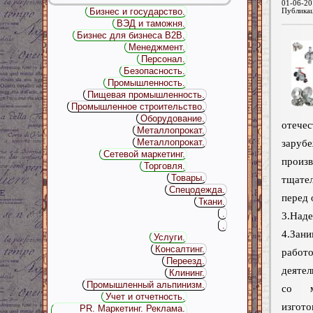
01-06-20
Бизнес и государство.
Публика
ВЭД и таможня.
Бизнес для бизнеса B2B.
Менеджмент.
Персонал.
Безопасность.
Промышленность.
Пищевая промышленность.
Промышленное строительство.
Оборудование.
оте
Металлопрокат.
Металлопрокат.
заруб
Сетевой маркетинг.
произв
Торговля.
Товары.
тщате
Спецодежда.
перед 
Ткани.
.
3.Над
.
4.За
Услуги.
Консалтинг.
рабо
Переезд.
деятел
Клининг.
Промышленный альпинизм.
со м
Учет и отчетность.
изгот
PR. Маркетинг. Реклама.