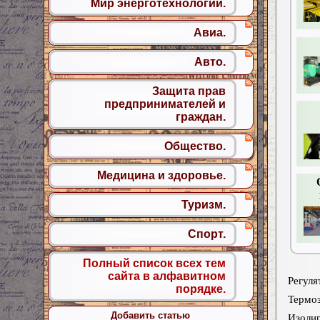
Мир энерготехнологий.
Авиа.
Авто.
Защита прав
предпринимателей и
граждан.
Общество.
Медицина и здоровье.
Туризм.
Спорт.
Полный список всех тем
сайта в алфавитном
Регуля
порядке.
Термоз
Добавить статью
Изоли