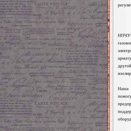
регуля
НПЧУП
газово
элект
армату
друго
изолир
Наша 
помог
предп
поддер
оборуд