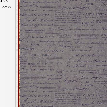
ALVE.
 России