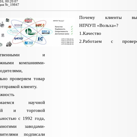
16, 00:20:07
ция №_19847
Почему клиенты выб
НПЧУП «Вольха»?
1.Качество
2.Работаем с провер
чественными и
ежными компаниями-
одителями,
льно проверяем товар
отправкой клиенту.
ежность
нимаемся научной
той и торговой
ьностью с 1992 года,
ногими заводами-
овителями подписали