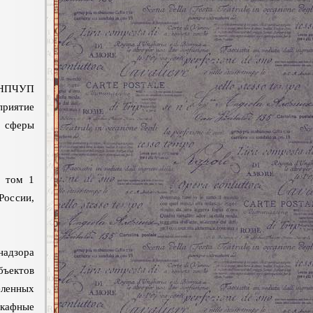
 (НПЧУП
приятие
 сферы
» том 1
России,
надзора
ъектов
еленных
кафные