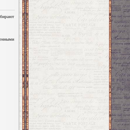
ирают
енными