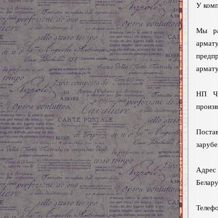
У комп
Мы ра
армат
предп
армату
НП ЧУ
произв
Поста
зарубе
Адрес 
Белару
Телефо