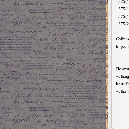
+375(1
+375(1
+375(1
+375(2
Сайт к
http://
Почтов
volha@
boru@t
volha_