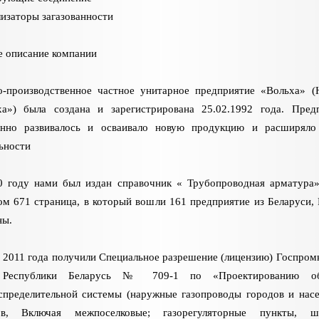
изаторы загазованности
 описание компании
о-производственное частное унитарное предприятие «Вольха»
ха») была создана и зарегистрирована 25.02.1992 года. Пред
янно развивалось и осваивало новую продукцию и расширяло
ьности
0 году нами был издан справочник « Трубопроводная арматура
м 671 страница, в который вошли 161 предприятие из Беларуси, 
ны.
 2011 года получили Специальное разрешение (лицензию) Госпром
Республики Беларусь № 709-1 по «Проектированию об
спределительной системы (наружные газопроводы городов и нас
ов, Включая межпоселковые; газорегуляторные пункты, ш