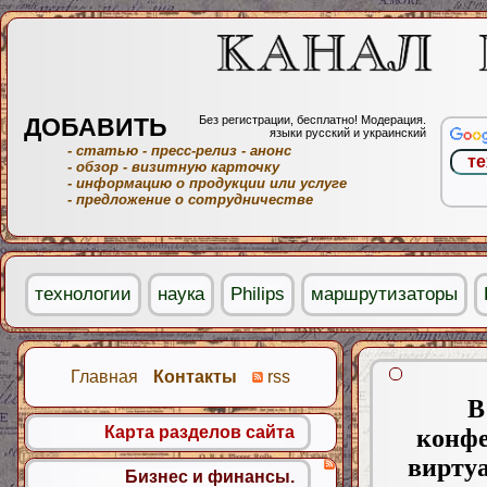
ДОБАВИТЬ
Без регистрации, бесплатно! Модерация.
языки русский и украинский
- статью
- пресс-релиз
- анонс
- обзор
- визитную карточку
- информацию о продукции или услуге
- предложение о сотрудничестве
технологии
наука
Philips
маршрутизаторы
Главная
Контакты
rss
В
Карта разделов сайта
конфе
виртуа
Бизнес и финансы.