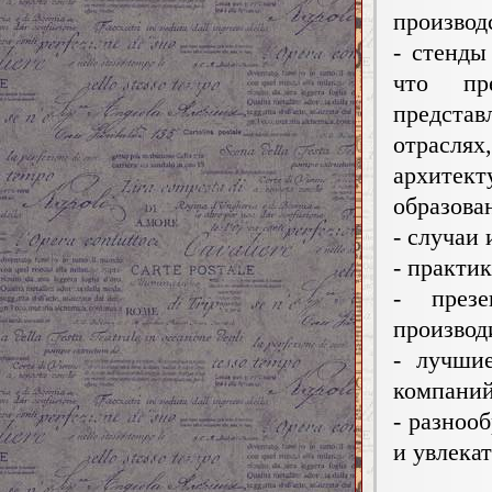
производ
- стенды
что пр
представ
отрасля
архитек
образован
- случаи 
- практи
- през
производ
- лучши
компаний
- разноо
и увлека