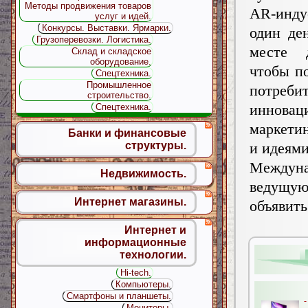
Методы продвижения товаров
AR-инд
услуг и идей.
Конкурсы. Выставки. Ярмарки.
один де
Грузоперевозки. Логистика.
месте 
Склад и складское
оборудование.
чтобы п
Спецтехника.
Промышленное
потреб
строительство.
инновац
Спецтехника.
маркети
Банки и финансовые
и идеями
структуры.
Междуна
Недвижимость.
ведущу
Интернет магазины.
объявит
Интернет и
информационные
технологии.
Hi-tech.
Компьютеры.
Смартфоны и планшеты.
-
Мониторы.