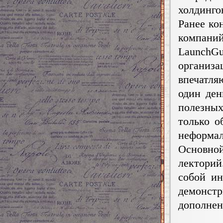
холдинго
Ранее ко
компа
LaunchGu
организ
впечатля
один ден
полезных
только о
неформал
Основно
лекторий
собой и
демонс
дополнен