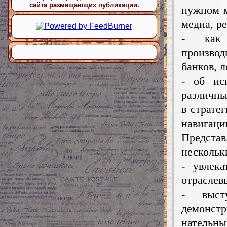
сайта размещающих публикации.
нужном м
медиа, р
- как 
производ
банков, 
- об ис
различны
в страте
навигаци
Предст
нескольк
- увлек
отраслев
- выст
демонс
нательн