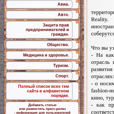
Авиа.
территор
Авто.
Realit
Защита прав
иностран
предпринимателей и
соберутс
граждан.
Общество.
Что вы у
- На ка
Медицина и здоровье.
отрасль 
Туризм.
развития
отраслях:
Спорт.
- о носи
Полный список всех тем
fashion-
сайта в алфавитном
порядке.
кино, ту
- как п
Добавить статью
или разместить пресс-релиз
соответ
- информация для пользователей