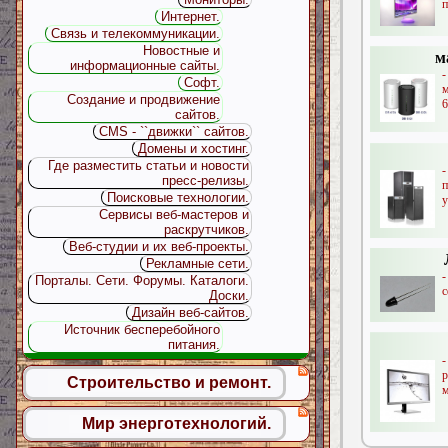
п
Интернет.
Связь и телекоммуникации.
Новостные и
м
информационные сайты.
Софт.
Создание и продвижение
6
сайтов.
CMS - ``движки`` сайтов.
Домены и хостинг.
Где разместить статьи и новости
пресс-релизы.
п
Поисковые технологии.
у
Сервисы веб-мастеров и
раскрутчиков.
Веб-студии и их веб-проекты.
Рекламные сети.
-
Порталы. Сети. Форумы. Каталоги.
с
Доски.
Дизайн веб-сайтов.
Источник бесперебойного
питания.
Строительство и ремонт.
м
Мир энерготехнологий.