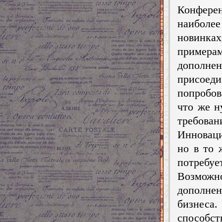
Конфер
наиболе
новинках
примера
дополне
присоед
попробов
что же н
требова
Инноваци
но в то 
потребуе
Возможн
дополнен
бизнеса.
способс