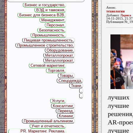
Бизнес и государство.
Анонс.
ВЭД и таможня.
технологии
Бизнес для бизнеса B2B.
Добавил:
Лариса
14-11-2015, 21:37
Менеджмент.
Публикация №_19
Персонал.
Безопасность.
Промышленность.
Пищевая промышленность.
Промышленное строительство.
Оборудование.
Металлопрокат.
Металлопрокат.
Сетевой маркетинг.
Торговля.
Товары.
Спецодежда.
Ткани.
.
лучших 
.
Услуги.
лучш
Консалтинг.
Переезд.
решени
Клининг.
AR-пр
Промышленный альпинизм.
Учет и отчетность.
лучшие
PR. Маркетинг. Реклама.