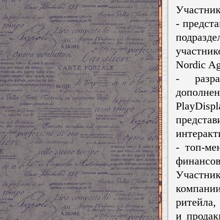
Участник
- предст
подразд
участни
Nordic A
- разр
дополнен
PlayDis
предст
интеракт
- топ-м
финансов
Участник
компани
ритейла,
и продак