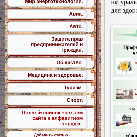
натурал
Мир энерготехнологий.
для здор
Авиа.
Авто.
Защита прав
предпринимателей и
Профе
граждан.
к
-
Общество.
о
Медицина и здоровье.
Туризм.
-
к
Спорт.
экс
Полный список всех тем
-
сайта в алфавитном
порядке.
Добавить статью
убор