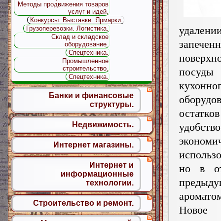
Методы продвижения товаров
услуг и идей.
Конкурсы. Выставки. Ярмарки.
удален
Грузоперевозки. Логистика.
Склад и складское
запеч
оборудование.
Спецтехника.
поверхн
Промышленное
строительство.
пос
Спецтехника.
кухонно
Банки и финансовые
оборудо
структуры.
остатк
Недвижимость.
удоб
эконом
Интернет магазины.
использ
Интернет и
но в о
информационные
предыду
технологии.
аромато
Строительство и ремонт.
Новое 