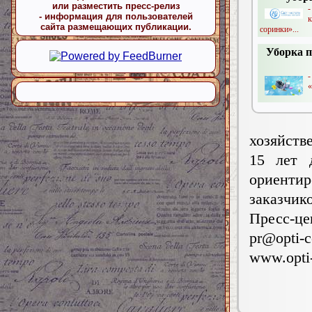
или разместить пресс-релиз
-
- информация для пользователей
к
сайта размещающих публикации.
соринки»...
Уборка 
«
хозяйств
15 лет 
ориентир
заказчик
Пресс-ц
pr@opti-
www.opti