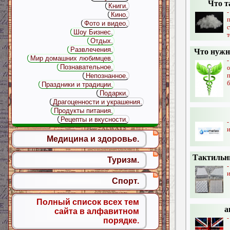
Что т
Книги.
Кино.
Фото и видео.
Шоу Бизнес.
т
Отдых.
Развлечения.
Что нужн
Мир домашних любимцев.
-
Познавательное.
Непознанное.
б
Праздники и традиции.
Подарки.
Драгоценности и украшения.
Продукты питания.
Рецепты и вкусности.
и
Медицина и здоровье.
Тактильны
Туризм.
и
Спорт.
Полный список всех тем
а
сайта в алфавитном
-
порядке.