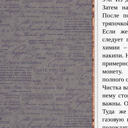
Затем н
После по
тряпочко
Если же
следует 
химии – 
накипи. 
примерно
монету.
полного 
Чистка в
нему сто
важны. О
Туда же
газовую 
подождат