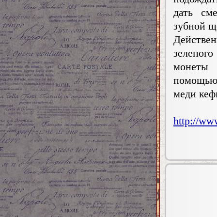
дать см
зубной щ
Действе
зеленог
монеты 
помощью
меди кефи
http://ww