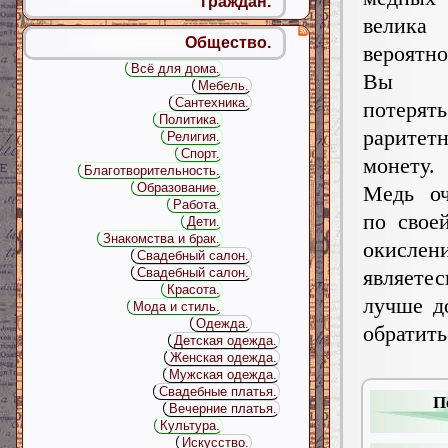
граждан.
велика
Общество.
вероятн
Всё для дома.
Вы р
Мебель.
Сантехника.
потер
Политика.
раритет
Религия.
Спорт.
монету.
Благотворительность.
Образование.
Медь оч
Работа.
по свое
Дети.
Знакомства и брак.
окислени
Свадебный салон.
Свадебный салон.
являете
Красота.
лучше д
Мода и стиль.
Одежда.
обратит
Детская одежда.
Женская одежда.
Мужская одежда.
Свадебные платья.
П
Вечерние платья.
Культура.
Искусство.