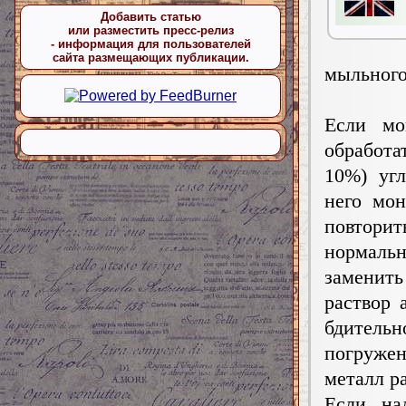
Добавить статью
или разместить пресс-релиз
- информация для пользователей
сайта размещающих публикации.
мыльного
Если мо
обработа
10%) уг
него мон
повтор
нормаль
заменить
раствор 
бдитель
погружен
металл р
Если на