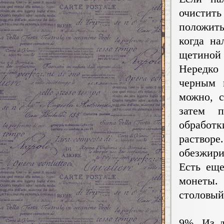
очистит
положить
когда на
щетиной 
Нередко
черным 
можно, 
затем 
обработк
раствор
обезжири
Есть ещ
монеты.
столовый
9%. Из д