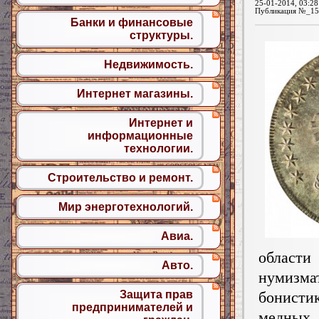
25-01-2014, 03:28
Публикация №_15
Банки и финансовые
структуры.
Недвижимость.
Интернет магазины.
Интернет и
информационные
технологии.
Строительство и ремонт.
Мир энерготехнологий.
Авиа.
области
Авто.
нумиз
Защита прав
бонисти
предпринимателей и
медных