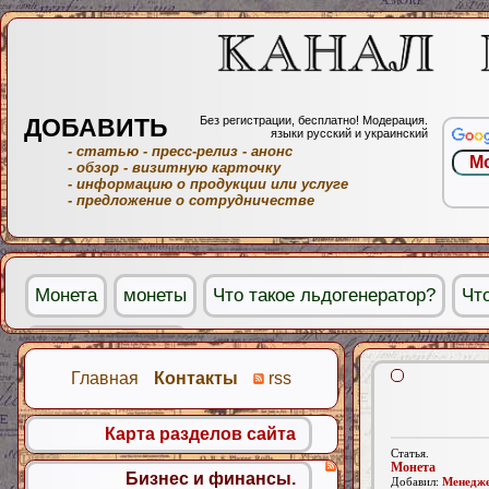
ДОБАВИТЬ
Без регистрации, бесплатно! Модерация.
языки русский и украинский
- статью
- пресс-релиз
- анонс
- обзор
- визитную карточку
- информацию о продукции или услуге
- предложение о сотрудничестве
Монета
монеты
Что такое льдогенератор?
Чт
английский язык
Главная
Контакты
rss
Карта разделов сайта
Статья.
Монета
Бизнес и финансы.
Добавил:
Менедж