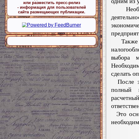
одним из 
или разместить пресс-релиз
- информация для пользователей
Необход
сайта размещающих публикации.
деятельн
экономи
предприят
Также н
налогообл
выбора м
Необходим
сделать о
После за
полный п
расчет
ответстве
Это осно
необходим