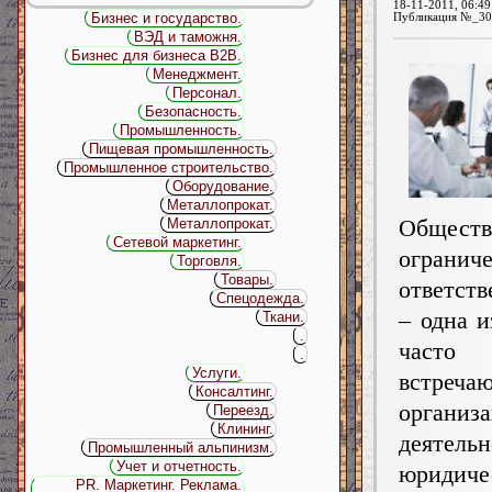
18-11-2011, 06:49
Бизнес и государство.
Публикация №_30
ВЭД и таможня.
Бизнес для бизнеса B2B.
Менеджмент.
Персонал.
Безопасность.
Промышленность.
Пищевая промышленность.
Промышленное строительство.
Оборудование.
Металлопрокат.
Обще
Металлопрокат.
Сетевой маркетинг.
огранич
Торговля.
Товары.
ответст
Спецодежда.
– одна и
Ткани.
.
часто
.
Услуги.
встреча
Консалтинг.
организ
Переезд.
Клининг.
деятель
Промышленный альпинизм.
Учет и отчетность.
юридиче
PR. Маркетинг. Реклама.