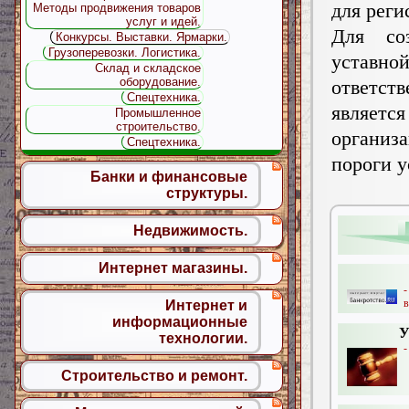
для рег
Методы продвижения товаров
услуг и идей.
Для со
Конкурсы. Выставки. Ярмарки.
Грузоперевозки. Логистика.
уставно
Склад и складское
оборудование.
ответств
Спецтехника.
являетс
Промышленное
строительство.
организ
Спецтехника.
пороги у
Банки и финансовые
структуры.
Недвижимость.
Интернет магазины.
в
Интернет и
информационные
У
технологии.
-
Строительство и ремонт.