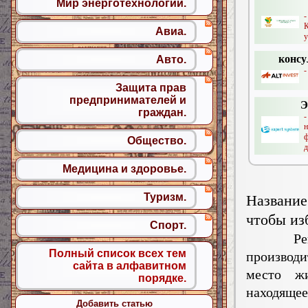
Мир энерготехнологий.
-
Авиа.
у
консу
Авто.
-
Защита прав
предпринимателей и
Э
граждан.
ф
Общество.
д
Медицина и здоровье.
Туризм.
Название
чтобы из
Спорт.
Реги
Полный список всех тем
производ
сайта в алфавитном
место жи
порядке.
находяще
Добавить статью