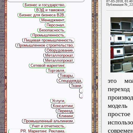
07-03-2018, 01:40
Бизнес и государство.
Публикация №_22
ВЭД и таможня.
Бизнес для бизнеса B2B.
Менеджмент.
Персонал.
Безопасность.
Промышленность.
Пищевая промышленность.
Промышленное строительство.
Оборудование.
Металлопрокат.
Металлопрокат.
Сетевой маркетинг.
Торговля.
Товары.
это мо
Спецодежда.
Ткани.
переход
.
произво
.
Услуги.
моде
Консалтинг.
Переезд.
просто
Клининг.
использо
Промышленный альпинизм.
Учет и отчетность.
совреме
PR. Маркетинг. Реклама.