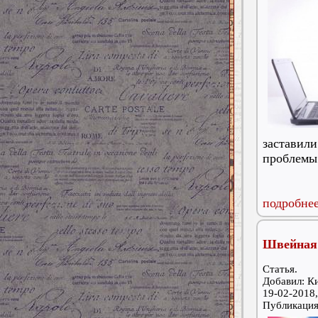
заставил
проблемы 
подробнее
Швейная 
Статья.
Добавил: К
19-02-2018,
Публикаци