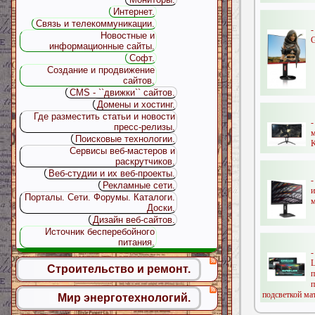
Интернет.
Связь и телекоммуникации.
Новостные и
G
информационные сайты.
Софт.
Создание и продвижение
сайтов.
CMS - ``движки`` сайтов.
Домены и хостинг.
Где разместить статьи и новости
-
пресс-релизы.
Поисковые технологии.
K
Сервисы веб-мастеров и
раскрутчиков.
Веб-студии и их веб-проекты.
-
Рекламные сети.
Порталы. Сети. Форумы. Каталоги.
м
Доски.
Дизайн веб-сайтов.
Источник бесперебойного
питания.
-
Строительство и ремонт.
подсветкой мат
Мир энерготехнологий.