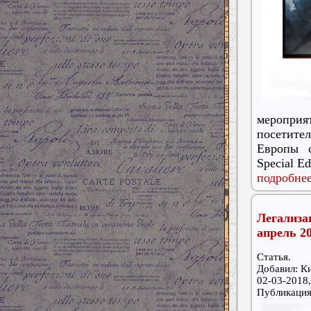
меропри
посетите
Европы 
Special E
подробнее
Легализа
апрель 20
Статья.
Добавил: К
02-03-2018,
Публикаци