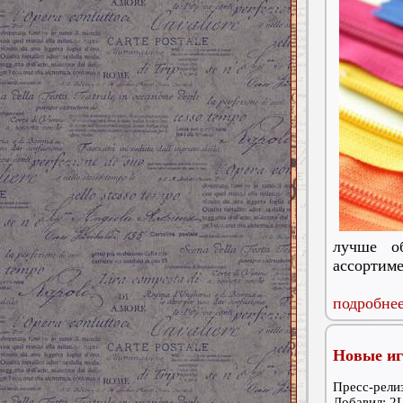
лучше о
ассортим
подробнее
Новые иг
Пресс-релиз
Добавил: 2