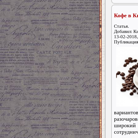
Кофе в К
Статья.
Добавил: К
13-02-2018,
Публикаци
варианто
разочаро
широкий 
сотруднич