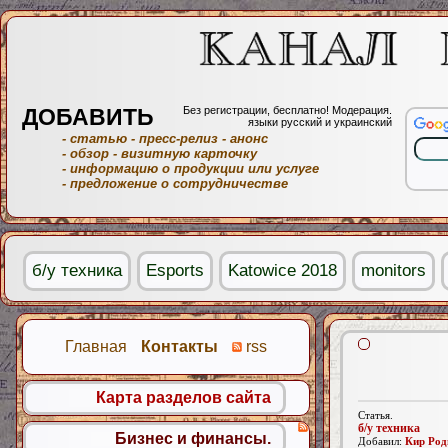
ДОБАВИТЬ
Без регистрации, бесплатно! Модерация.
языки русский и украинский
- статью
- пресс-релиз
- анонс
- обзор
- визитную карточку
- информацию о продукции или услуге
- предложение о сотрудничестве
б/у техника
Esports
Katowice 2018
monitors
Главная
Контакты
rss
Карта разделов сайта
Статья.
б/у техника
Бизнес и финансы.
Добавил:
Кир Род