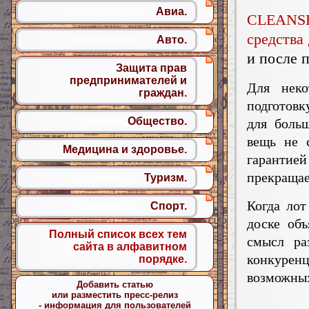
Авиа.
CLEANS
средства
Авто.
и после 
Защита прав
предпринимателей и
Для нек
граждан.
подготовк
Общество.
для больш
вещь не 
Медицина и здоровье.
гарантие
прекращае
Туризм.
Когда лот
Спорт.
доске об
Полный список всех тем
смысл ра
сайта в алфавитном
конкуренц
порядке.
возможных
Добавить статью
или разместить пресс-релиз
- информация для пользователей