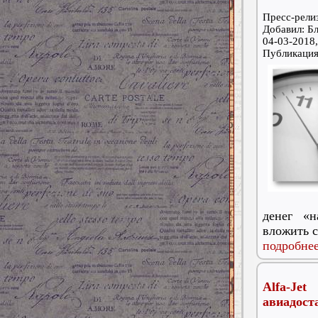
Пресс-релиз
Добавил: Бл
04-03-2018,
Публикаци
денег «н
вложить с
подробнее
Alfa-Je
авиадост