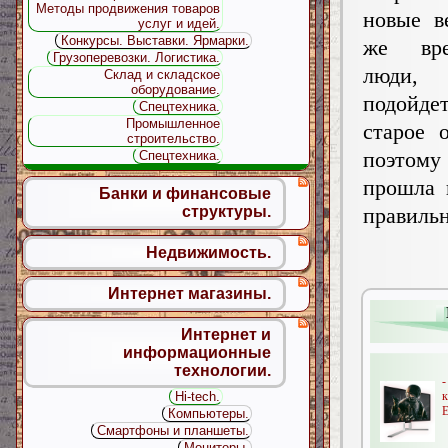
Методы продвижения товаров
новые в
услуг и идей.
Конкурсы. Выставки. Ярмарки.
же вр
Грузоперевозки. Логистика.
люди,
Склад и складское
оборудование.
подойде
Спецтехника.
Промышленное
старое 
строительство.
поэтому
Спецтехника.
прошла 
Банки и финансовые
правильн
структуры.
Недвижимость.
Интернет магазины.
Интернет и
информационные
технологии.
Hi-tech.
E
Компьютеры.
Смартфоны и планшеты.
Мониторы.