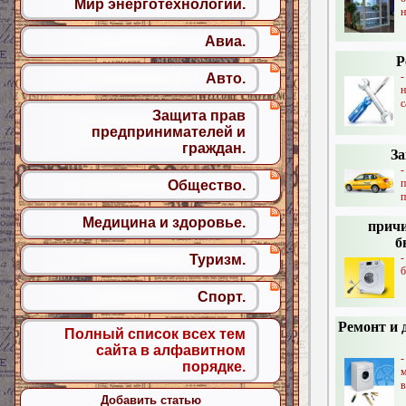
Мир энерготехнологий.
н
Авиа.
Р
Авто.
н
с
Защита прав
предпринимателей и
граждан.
За
Общество.
п
Медицина и здоровье.
прич
б
-
Туризм.
б
Спорт.
Ремонт и 
Полный список всех тем
сайта в алфавитном
-
порядке.
м
в
Добавить статью