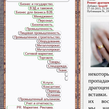
Ремонт драгоце
Бизнес и государство.
Добавил:
luxgold
ВЭД и таможня.
17-10-2015, 21:26
Публикация №_19
Бизнес для бизнеса B2B.
Менеджмент.
Персонал.
Безопасность.
Промышленность.
Пищевая промышленность.
Промышленное строительство.
Оборудование.
Металлопрокат.
Металлопрокат.
Сетевой маркетинг.
Торговля.
Товары.
Спецодежда.
Ткани.
некотор
.
.
пропада
Услуги.
драгоце
Консалтинг.
Переезд.
вставки.
Клининг.
Промышленный альпинизм.
их восс
Учет и отчетность.
мы на
PR. Маркетинг. Реклама.