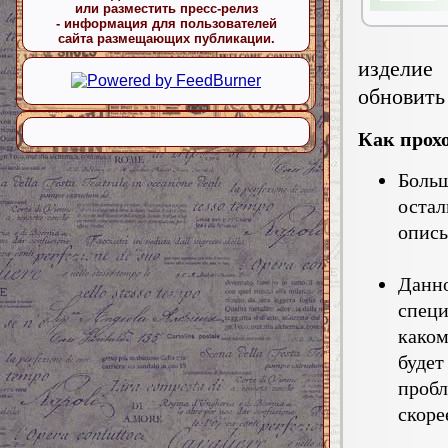
или разместить пресс-релиз
- информация для пользователей
сайта размещающих публикации.
изделие
обновить
Как прох
Боль
остал
опись
Данн
специ
каком
будет
проб
скоре