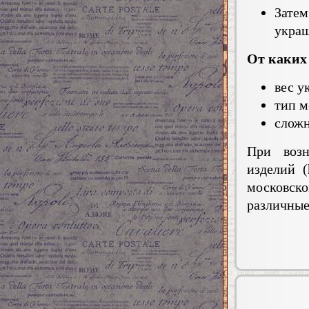
Затем
украш
От каких
вес у
тип м
сложн
При возн
изделий (
московск
различные