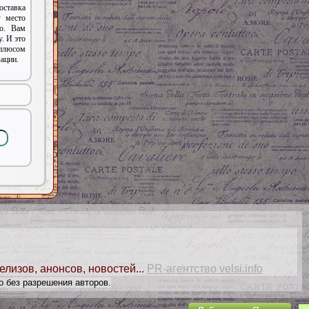
оставка
у место
о. Вам
. И это
плюсом
ации.
елизов, анонсов, новостей...
PR-агентство velsi.info
о без разрешения авторов.