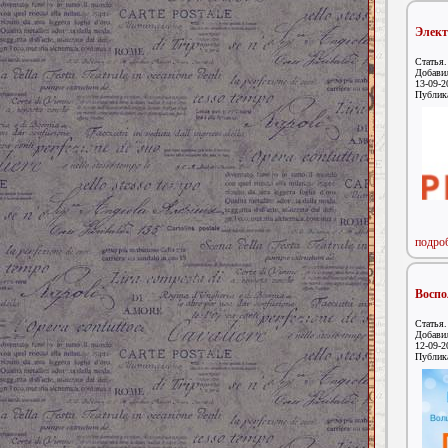
Элект
Статья.
Добави
13-09-2
Публик
подроб
Воспо
Статья.
Добави
12-09-2
Публик