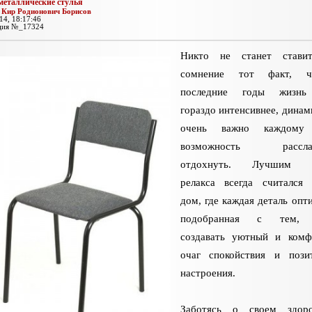
металлические стулья
:
Кир Родионович Борисов
14, 18:17:46
ция №_17324
Никто не станет стави
сомнение тот факт, 
последние годы жизнь
гораздо интенсивнее, динам
очень важно каждому
возможность расслаб
отдохнуть. Лучшим м
релакса всегда считался
дом, где каждая деталь опт
подобранная с тем, 
создавать уютный и комф
очаг спокойствия и пози
настроения.
Заботясь о своем здор