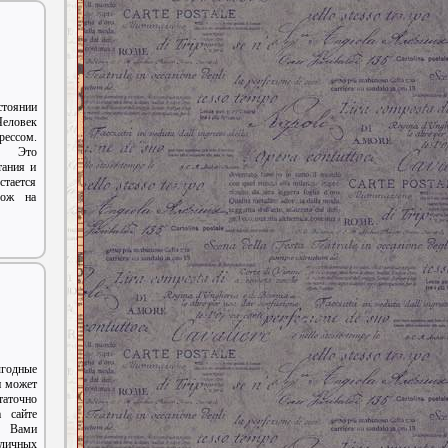
оянии
еловек
рессом.
и. Это
тания и
стается
хож на
годные
и может
аточно
а сайте
д Вами
личных