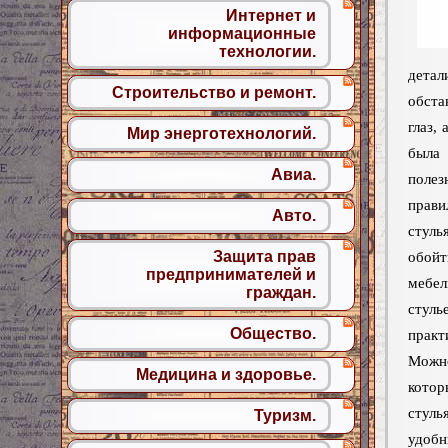
Интернет и
информационные
технологии.
дета
Строительство и ремонт.
обста
глаз,
Мир энерготехнологий.
была
Авиа.
полез
прав
Авто.
стуль
Защита прав
обойт
предпринимателей и
мебе
граждан.
стуль
Общество.
практ
Можн
Медицина и здоровье.
котор
стуль
Туризм.
удоб