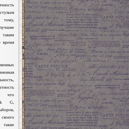
ичность
стульев
 тому,
 лучшие
 таким
е время
венных
мненная
ость,
тность
д, что
O& G,
боров,
 своего
 такие