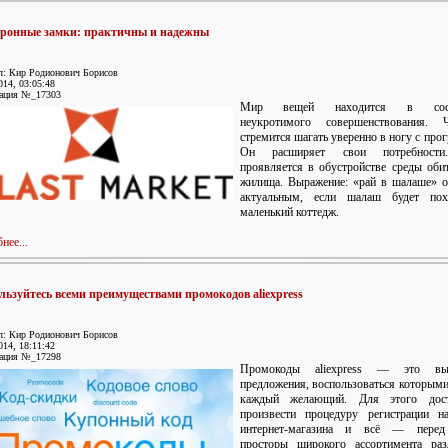
ронные замки: практичны и надежны
л: Кир Родионович Борисов
014, 03:05:48
ация №_17303
Мир вещей находится в сост
неукротимого совершенствования. Ч
стремится шагать уверенно в ногу с прог
Он расширяет свои потребност
проявляется в обустройстве среды оби
жилища. Выражение: «рай в шалаше» о
актуальным, если шалаш будет по
маленький коттедж.
нее...
льзуйтесь всеми преимуществами промокодов aliexpress
л: Кир Родионович Борисов
014, 18:11:42
ация №_17298
Промокоды aliexpress — это вы
предложения, воспользоваться которым
каждый желающий. Для этого дост
произвести процедуру регистрации н
интернет-магазина и всё — пере
просторы широкого ассортимента раз