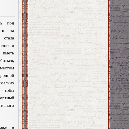
ть под
что за
 стала
ичнее и
 иметь
иться,
естом
 родной
имально
чтобы
ортный
тивного
овье и