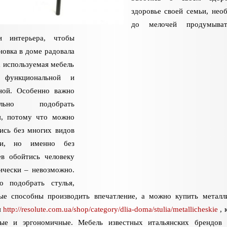
здоровье своей семьи, нео
до мелочей продумыва
ли интерьера, чтобы
новка в доме радовала
 а используемая мебель
 функциональной и
ной. Особенно важно
ильно подобрать
я, потому что можно
ись без многих видов
ли, но именно без
ев обойтись человеку
ически – невозможно.
о подобрать стулья,
ые способны производить впечатление, а можно купить металл
я
http://resolute.com.ua/shop/category/dlia-doma/stulia/metallicheskie
, 
ные и эргономичные. Мебель известных итальянских брендов