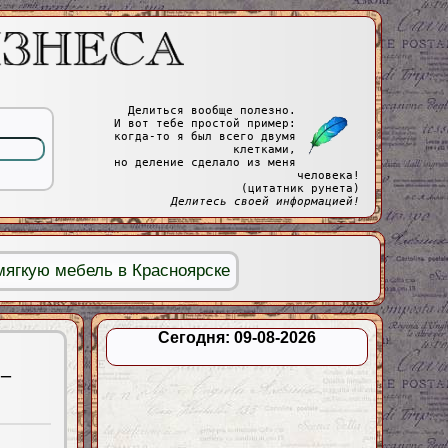
Делиться вообще полезно.
И вот тебе простой пример:
когда-то я был всего двумя
клетками,
но деление сделало из меня
человека!
(цитатник рунета)
Делитесь своей информацией!
мягкую мебель в Красноярске
Сегодня: 09-08-2026
 –