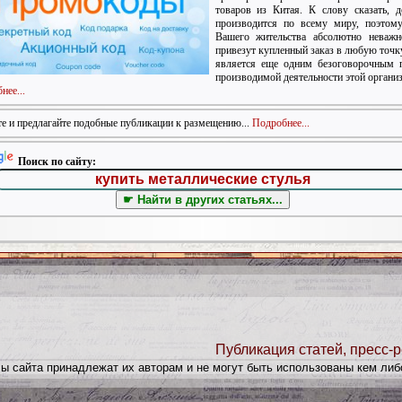
товаров из Китая. К слову сказать, д
производится по всему миру, поэтом
Вашего жительства абсолютно неважн
привезут купленный заказ в любую точку
является еще одним безоговорочным 
производимой деятельности этой организ
нее...
е и предлагайте подобные публикации к размещению...
Подробнее...
Поиск по сайту:
Публикация статей, пресс-р
лы сайта принадлежат их авторам и не могут быть использованы кем либ