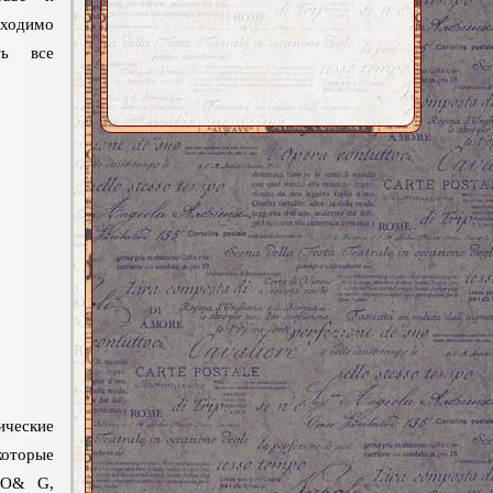
бходимо
ть все
ические
которые
 O& G,