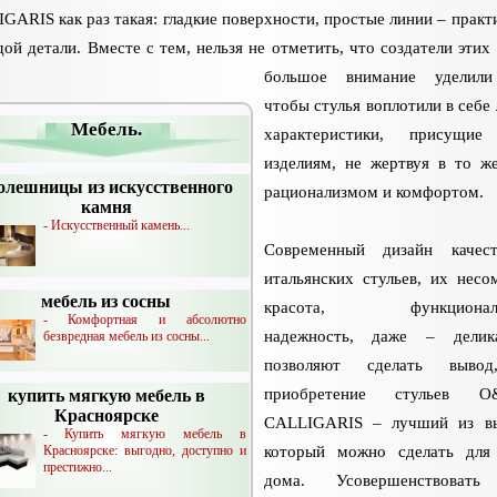
GARIS как раз такая: гладкие поверхности, простые линии – практ
дой детали. Вместе с тем, нельзя не отметить, что создатели этих 
большое внимание уделили
чтобы стулья воплотили в себе
Мебель.
характеристики, присущие
изделиям, не жертвуя в то ж
олешницы из искусственного
рационализмом и комфортом.
камня
- Искусственный камень...
Современный дизайн качест
итальянских стульев, их несо
мебель из сосны
красота, функциональн
- Комфортная и абсолютно
надежность, даже – делика
безвредная мебель из сосны...
позволяют сделать выво
приобретение стульев 
купить мягкую мебель в
Красноярске
CALLIGARIS – лучший из вы
- Купить мягкую мебель в
который можно сделать для
Красноярске: выгодно, доступно и
престижно...
дома. Усовершенствовать