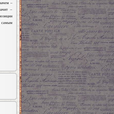
зачем –
начит –
позиции
я самым