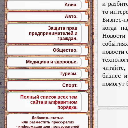
и разбит
Авиа.
то интер
Авто.
Бизнес-п
когда н
Защита прав
предпринимателей и
Новости 
граждан.
событиях
Общество.
новости 
техноло
Медицина и здоровье.
читайте,
Туризм.
бизнес и
помогут 
Спорт.
Полный список всех тем
сайта в алфавитном
порядке.
Добавить статью
или разместить пресс-релиз
- информация для пользователей