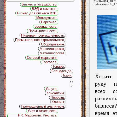
23-08-2014, 10:21
Бизнес и государство.
Публикация №_17
ВЭД и таможня.
Бизнес для бизнеса B2B.
Менеджмент.
Персонал.
Безопасность.
Промышленность.
Пищевая промышленность.
Промышленное строительство.
Оборудование.
Металлопрокат.
Металлопрокат.
Сетевой маркетинг.
Торговля.
Товары.
Спецодежда.
Хотите
Ткани.
.
руку н
.
Услуги.
всех с
Консалтинг.
различн
Переезд.
Клининг.
бизнес
Промышленный альпинизм.
Учет и отчетность.
время э
PR. Маркетинг. Реклама.