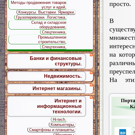
просто.
Методы продвижения товаров
услуг и идей.
Конкурсы. Выставки. Ярмарки.
Грузоперевозки. Логистика.
В Ин
Склад и складское
оборудование.
существ
Спецтехника.
множест
Промышленное
строительство.
интерес
Спецтехника.
на кото
Банки и финансовые
различ
структуры.
преуспел
Недвижимость.
На эти
Интернет магазины.
Порта
Интернет и
К
информационные
технологии.
Hi-tech.
Компьютеры.
-
Смартфоны и планшеты.
Мониторы.