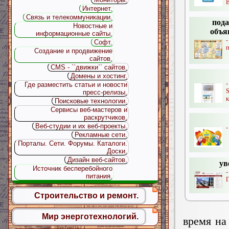
B
Интернет.
Связь и телекоммуникации.
пода
Новостные и
объя
информационные сайты.
Софт.
п
Создание и продвижение
сайтов.
CMS - ``движки`` сайтов.
Домены и хостинг.
Где разместить статьи и новости
S
пресс-релизы.
к
Поисковые технологии.
Сервисы веб-мастеров и
раскрутчиков.
Веб-студии и их веб-проекты.
-
Рекламные сети.
Порталы. Сети. Форумы. Каталоги.
Доски.
Дизайн веб-сайтов.
ув
Источник бесперебойного
питания.
П
Строительство и ремонт.
Мир энерготехнологий.
время на