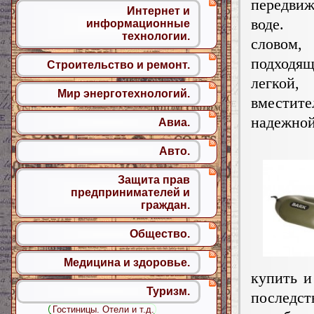
передви
Интернет и
воде.
информационные
технологии.
слово
подходя
Строительство и ремонт.
легкой,
Мир энерготехнологий.
вместит
надежно
Авиа.
Авто.
Защита прав
предпринимателей и
граждан.
Общество.
Медицина и здоровье.
купить и
Туризм.
последс
Гостиницы. Отели и т.д.