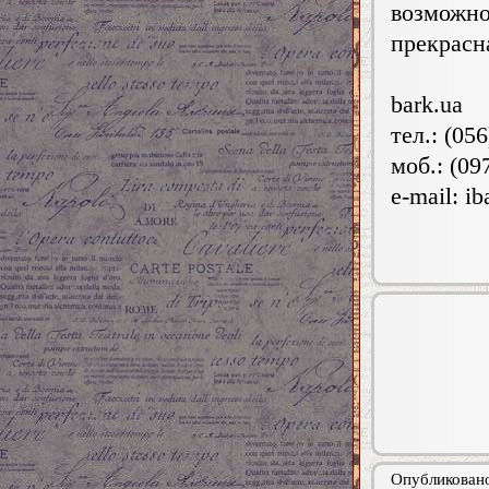
возможн
прекрасн
bark.ua
тел.: (05
моб.: (09
e-mail:
ib
Опубликовано