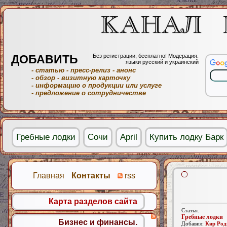
ДОБАВИТЬ
Без регистрации, бесплатно! Модерация.
языки русский и украинский
- статью
- пресс-релиз
- анонс
- обзор
- визитную карточку
- информацию о продукции или услуге
- предложение о сотрудничестве
Гребные лодки
Сочи
April
Купить лодку Барк
Главная
Контакты
rss
Карта разделов сайта
Статья.
Гребные лодки
Бизнес и финансы.
Добавил:
Кир Род