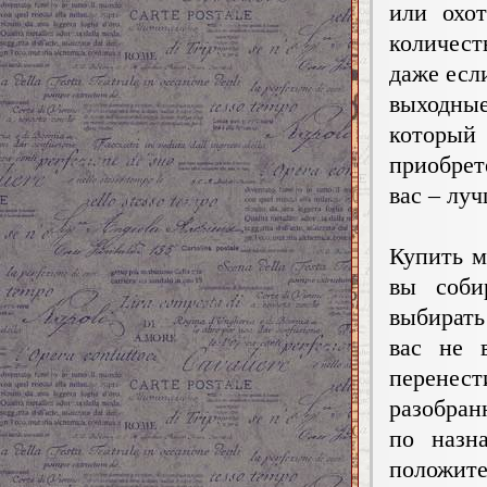
или охо
количест
даже есл
выходны
которы
приобрет
вас – лу
Купить м
вы соби
выбирать
вас не 
перенест
разобран
по назн
положите