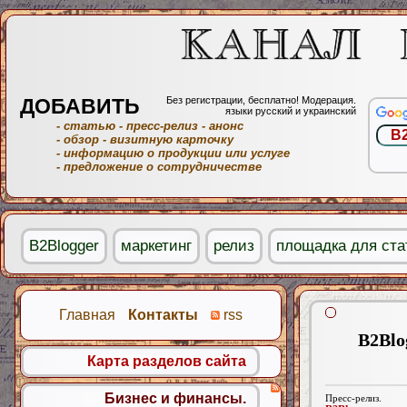
ДОБАВИТЬ
Без регистрации, бесплатно! Модерация.
языки русский и украинский
- статью
- пресс-релиз
- анонс
- обзор
- визитную карточку
- информацию о продукции или услуге
- предложение о сотрудничестве
B2Blogger
маркетинг
релиз
площадка для ста
Главная
Контакты
rss
B2Blo
Карта разделов сайта
Бизнес и финансы.
Пресс-релиз.