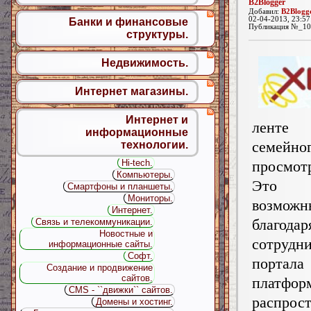
B2Blogger
Добавил:
B2Blogg
02-04-2013, 23:57
Банки и финансовые
Публикация №_10
структуры.
Недвижимость.
Интернет магазины.
Интернет и
лент
информационные
семейно
технологии.
просмот
Hi-tech.
Компьютеры.
Это 
Смартфоны и планшеты.
Мониторы.
возмож
Интернет.
благодар
Связь и телекоммуникации.
Новостные и
сотрудн
информационные сайты.
Софт.
порт
Создание и продвижение
сайтов.
платфор
CMS - ``движки`` сайтов.
распрос
Домены и хостинг.