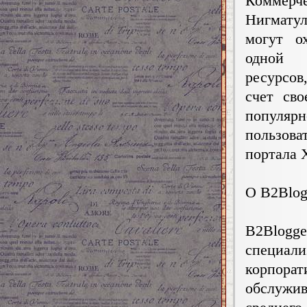
Коммерче
Нигмату
могут о
одной 
ресурсов,
счет св
популярн
пользов
портала 
О B2Blog
B2Blog
специа
корпорат
обслужи