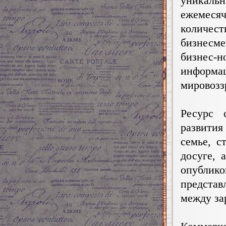
уникаль
ежемесяч
количес
бизнесм
бизнес-
информа
мировозз
Ресурс 
развития
семье, с
досуге, 
опублик
предста
между за