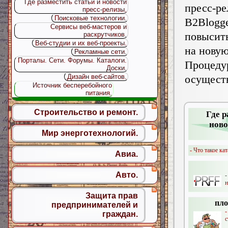
Где разместить статьи и новости
пресс-ре
пресс-релизы.
Поисковые технологии.
B2Blog
Сервисы веб-мастеров и
повысит
раскрутчиков.
Веб-студии и их веб-проекты.
на нову
Рекламные сети.
Порталы. Сети. Форумы. Каталоги.
Процеду
Доски.
осущес
Дизайн веб-сайтов.
Источник бесперебойного
питания.
Строительство и ремонт.
Где р
ново
Мир энерготехнологий.
- Что такое кат
Авиа.
Авто.
-
н
Защита прав
пло
предпринимателей и
-
граждан.
с