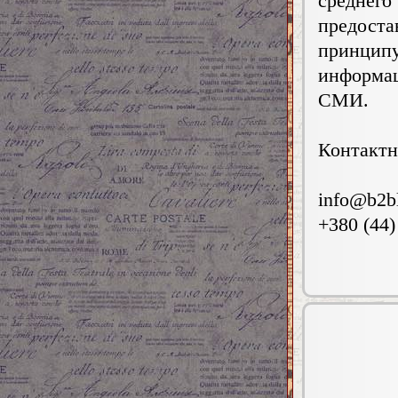
среднег
предост
принци
информа
СМИ.
Контактн
info@b2b
+380 (44)