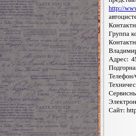
http://www
автоцист
Контакт
Группа к
Контакт
Владими
Адрес: 4
Подгорная
Телефон/Ф
Техническ
Сервисны
Электрон
Сайт: http