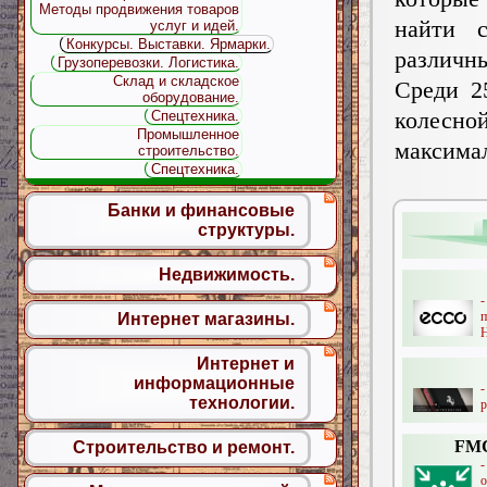
Методы продвижения товаров
найти 
услуг и идей.
Конкурсы. Выставки. Ярмарки.
различны
Грузоперевозки. Логистика.
Склад и складское
Среди 2
оборудование.
колесн
Спецтехника.
Промышленное
максим
строительство.
Спецтехника.
Банки и финансовые
структуры.
Недвижимость.
п
Интернет магазины.
Н
Интернет и
информационные
-
технологии.
р
FMC
Строительство и ремонт.
о