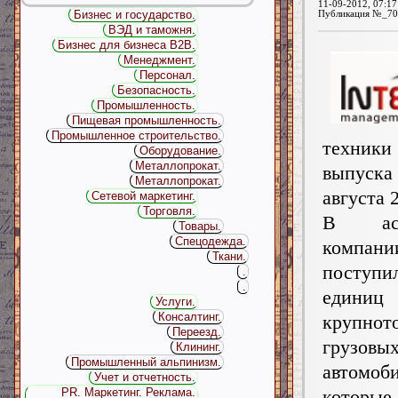
11-09-2012, 07:17
Бизнес и государство.
Публикация №_70
ВЭД и таможня.
Бизнес для бизнеса B2B.
Менеджмент.
Персонал.
Безопасность.
Промышленность.
Пищевая промышленность.
Промышленное строительство.
техники
Оборудование.
Металлопрокат.
выпуск
Металлопрокат.
августа 
Сетевой маркетинг.
Торговля.
В асс
Товары.
Спецодежда.
компани
Ткани.
посту
.
.
единиц
Услуги.
Консалтинг.
крупнот
Переезд.
грузовы
Клининг.
Промышленный альпинизм.
автомоб
Учет и отчетность.
PR. Маркетинг. Реклама.
котор