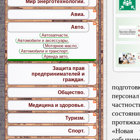
Мир энерготехнологий.
Авиа.
-
Авто.
Автозапчасти.
к
Автомобили и аксессуары.
Моторное масло.
Автомобили и транспорт.
-
Аренда авто.
О
Защита прав
предпринимателей и
граждан.
подгото
Общество.
персонал
частност
Медицина и здоровье.
состояни
Туризм.
протяжка 
«Новая 
Спорт.
событием