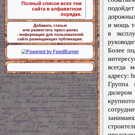
Полный список всех тем
подойде
сайта в алфавитном
порядке.
дорожных
и мощь т
Добавить статью
или разместить пресс-релиз
в экспл
- информация для пользователей
сайта размещающих публикации.
руководи
Более п
интерес
всегда 
адресу: h
Группа 
дилером 
крупно
сотрудн
занимаю
строите
предст