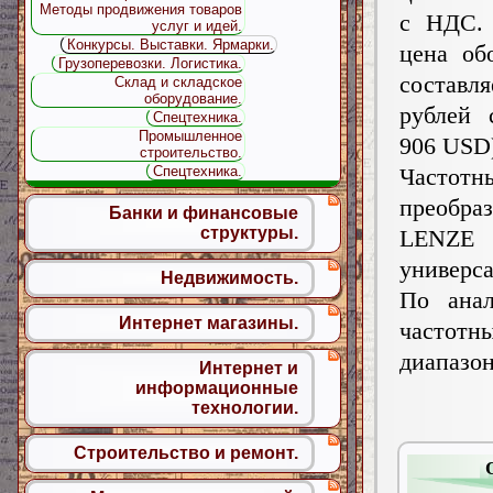
Методы продвижения товаров
с НДС. 
услуг и идей.
Конкурсы. Выставки. Ярмарки.
цена об
Грузоперевозки. Логистика.
составля
Склад и складское
оборудование.
рублей
Спецтехника.
Промышленное
906 USD
строительство.
Спецтехника.
Частотн
преобраз
Банки и финансовые
структуры.
LENZ
универс
Недвижимость.
По ана
Интернет магазины.
частот
диапазон
Интернет и
информационные
технологии.
Строительство и ремонт.