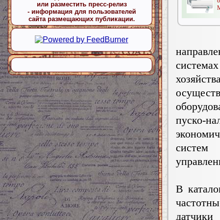
или разместить пресс-релиз
М
- информация для пользователей
сайта размещающих публикации.
направле
системах
хозяйс
осущест
оборудов
пуско-
экономи
систем 
управлен
В катало
частотн
датчики