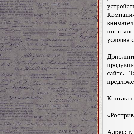
устройст
Компан
внимате
постоянн
условия 
Дополнит
продукц
сайте. 
предложе
Контакты
«Росприв
Адрес: г.