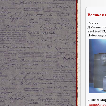
Великая 
Статья.
Добавил: К
22-12-2013,
Публикаци
синим мо
подробнее