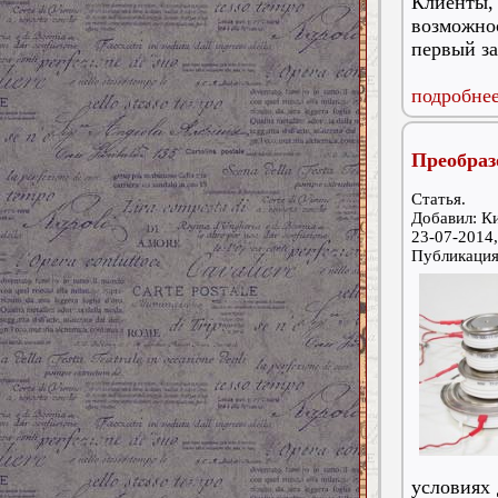
Клиенты,
возможно
первый за
подробнее
Преобраз
Статья.
Добавил: К
23-07-2014,
Публикаци
условиях 