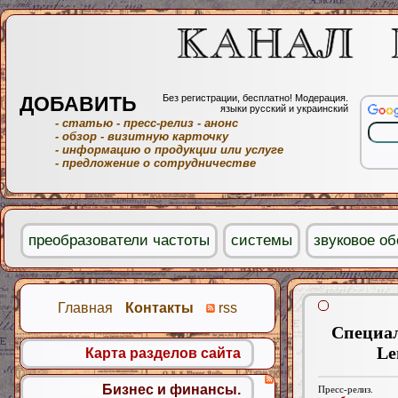
ДОБАВИТЬ
Без регистрации, бесплатно! Модерация.
языки русский и украинский
- статью
- пресс-релиз
- анонс
- обзор
- визитную карточку
- информацию о продукции или услуге
- предложение о сотрудничестве
преобразователи частоты
системы
звуковое о
Главная
Контакты
rss
Специал
Le
Карта разделов сайта
Бизнес и финансы.
Пресс-релиз.