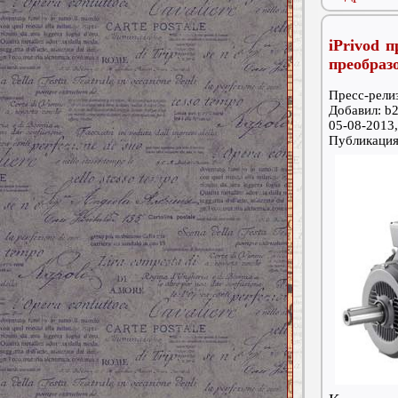
iPrivod 
преобраз
Пресс-релиз
Добавил: b2
05-08-2013,
Публикаци