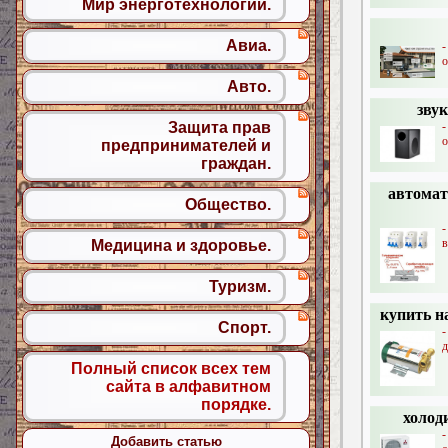
Мир энерготехнологий.
Авиа.
-
о
Авто.
зву
Защита прав
о
предпринимателей и
граждан.
автомат
Общество.
в
Медицина и здоровье.
Туризм.
купить н
Спорт.
-
д
Полный список всех тем
сайта в алфавитном
порядке.
холод
-
Добавить статью