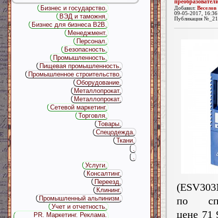
преобразовател
Бизнес и государство.
Добавил:
Веселов
09-05-2017, 16:36
ВЭД и таможня.
Публикация №_21
Бизнес для бизнеса B2B.
Менеджмент.
Персонал.
Безопасность.
Промышленность.
Пищевая промышленность.
Промышленное строительство.
Оборудование.
Металлопрокат.
Металлопрокат.
Сетевой маркетинг.
Торговля.
Товары.
Спецодежда.
Ткани.
.
.
Услуги.
Консалтинг.
Переезд.
(ESV30
Клининг.
Промышленный альпинизм.
по спе
Учет и отчетность.
цене 71 
PR. Маркетинг. Реклама.