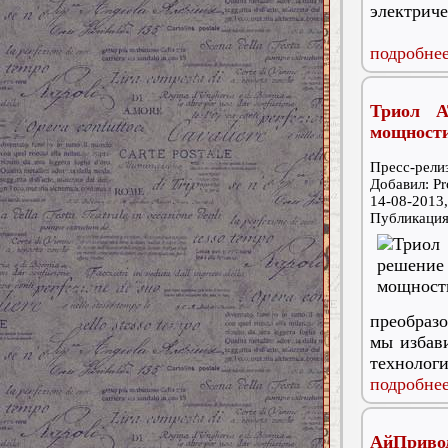
электриче
подробнее
Триол А
мощност
Пресс-релиз
Добавил: Pr
14-08-2013,
Публикаци
преобраз
мы избави
технологи
подробнее
АйПриво