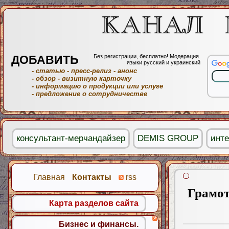
ДОБАВИТЬ
Без регистрации, бесплатно! Модерация.
языки русский и украинский
- статью
- пресс-релиз
- анонс
- обзор
- визитную карточку
- информацию о продукции или услуге
- предложение о сотрудничестве
консультант-мерчандайзер
DEMIS GROUP
инте
Главная
Контакты
rss
Грамот
Карта разделов сайта
Бизнес и финансы.