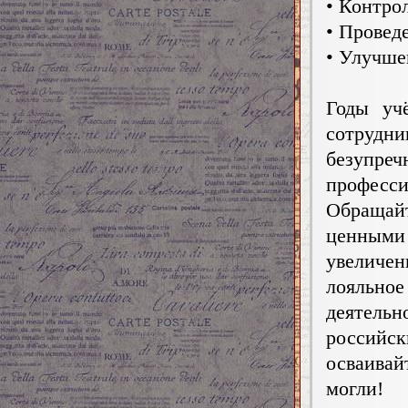
• Контро
• Провед
• Улучше
Годы уч
сотрудни
безуп
професси
Обращай
ценными
увеличен
лояльно
деятел
российс
осваивай
могли!