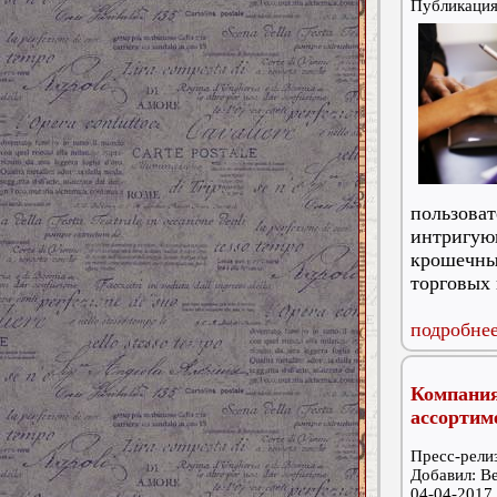
Публикаци
пользова
интригую
крошечн
торговых 
подробнее
Компания
ассортим
Пресс-релиз
Добавил: В
04-04-2017,