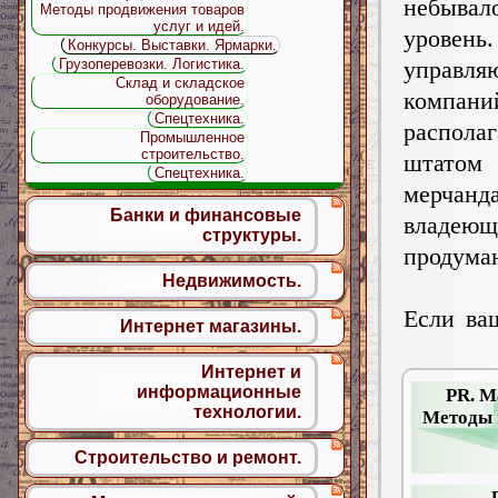
небывал
Методы продвижения товаров
услуг и идей.
уровен
Конкурсы. Выставки. Ярмарки.
Грузоперевозки. Логистика.
управля
Склад и складское
компани
оборудование.
Спецтехника.
располаг
Промышленное
строительство.
штатом
Спецтехника.
мерчанд
Банки и финансовые
владеющ
структуры.
продуман
Недвижимость.
Если ва
Интернет магазины.
Интернет и
информационные
PR. М
технологии.
Методы 
Строительство и ремонт.