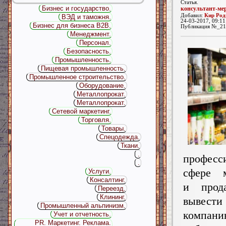
Статья.
Бизнес и государство.
консультант-ме
Добавил:
Кир Род
ВЭД и таможня.
24-03-2017, 09:11
Бизнес для бизнеса B2B.
Публикация №_21
Менеджмент.
Персонал.
Безопасность.
Промышленность.
Пищевая промышленность.
Промышленное строительство.
Оборудование.
Металлопрокат.
Металлопрокат.
Сетевой маркетинг.
Торговля.
Товары.
Спецодежда.
Ткани.
.
професс
.
сфере м
Услуги.
Консалтинг.
и прод
Переезд.
Клининг.
вывес
Промышленный альпинизм.
комп
Учет и отчетность.
PR. Маркетинг. Реклама.