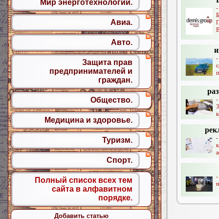
Мир энерготехнологий.
Авиа.
Авто.
и
-
Защита прав
с
предпринимателей и
п
граждан.
раз
Общество.
-
к
Медицина и здоровье.
рек
Туризм.
а
Спорт.
Полный список всех тем
н
сайта в алфавитном
порядке.
Добавить статью