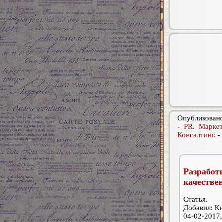
Опубликовано
-
PR. Маркет
Консалтинг.
-
Разработ
качестве
Статья.
Добавил: К
04-02-2017,