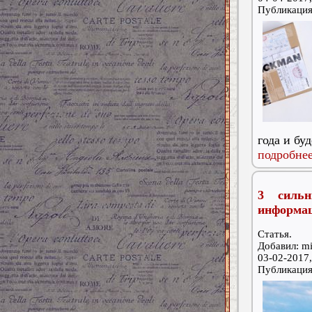
Публикаци
года и бу
подробнее
3 сильн
информац
Статья.
Добавил: m
03-02-2017,
Публикаци