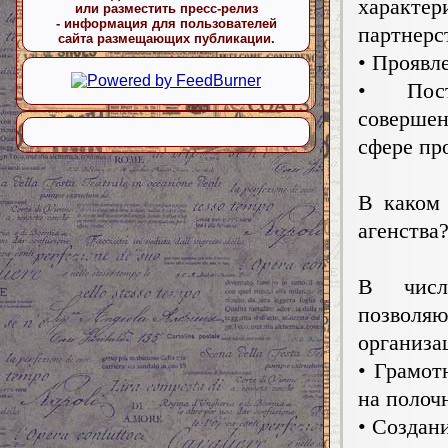
характер
или разместить пресс-релиз
- информация для пользователей
партнерс
сайта размещающих публикации.
• Проявл
• Пост
соверше
сфере пр
В каком 
агенства
В числ
позвол
организа
• Грамот
на полоч
• Создан