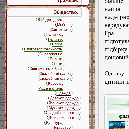
більше
граждан.
нашої
Общество.
надмірн
Всё для дома.
вередува
Мебель.
Сантехника.
Гра сп
Политика.
Религия.
підготув
Спорт.
підбірк
Благотворительность.
Образование.
дощовий 
Работа.
Дети.
Знакомства и брак.
Одразу 
Свадебный салон.
Свадебный салон.
дитини н
Красота.
Мода и стиль.
Одежда.
Детская одежда.
Женская одежда.
Мужская одежда.
Свадебные платья.
филь
Вечерние платья.
Культура.
Искусство.