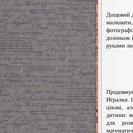
Дощовий д
малювати,
фотограф
долоньок 
руками лис
Продовжує
Игралки. Ц
цікаві, а
дитини: в
для розв
математичн