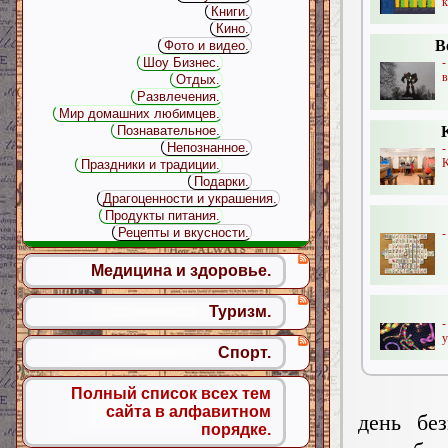
к
Книги.
Кино.
В
Фото и видео.
-
Шоу Бизнес.
в
Отдых.
Развлечения.
Мир домашних любимцев.
Познавательное.
Непознанное.
K
Праздники и традиции.
Подарки.
Драгоценности и украшения.
Продукты питания.
Рецепты и вкусности.
-
Медицина и здоровье.
Туризм.
-
у
Спорт.
Полный список всех тем
сайта в алфавитном
день бе
порядке.