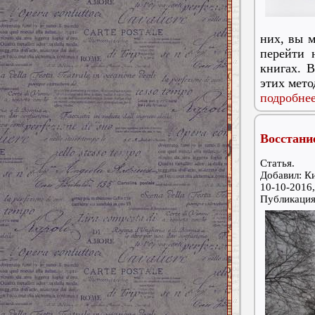
них, вы м
перейти 
книгах. 
этих мето
подробнее
Восстани
Статья.
Добавил: К
10-10-2016,
Публикаци