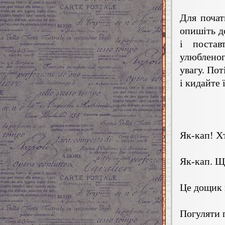
Для почат
опишіть д
і постав
улюбленог
увагу. Пот
і кидайте 
Як-кап! Х
Як-кап. Щ
Це дощик
Погуляти 