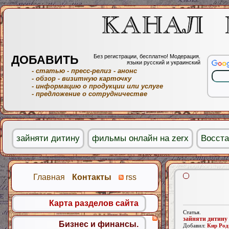
ДОБАВИТЬ
Без регистрации, бесплатно! Модерация.
языки русский и украинский
- статью
- пресс-релиз
- анонс
- обзор
- визитную карточку
- информацию о продукции или услуге
- предложение о сотрудничестве
зайняти дитину
фильмы онлайн на zerx
Восст
Главная
Контакты
rss
Карта разделов сайта
Статья.
зайняти дитину
Бизнес и финансы.
Добавил:
Кир Род