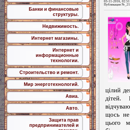
03-11-2016, 02:51
Публикация №_21
Банки и финансовые
структуры.
Недвижимость.
Интернет магазины.
Интернет и
информационные
технологии.
Строительство и ремонт.
Мир энерготехнологий.
цілий де
Авиа.
дітей.
відчув
Авто.
щось не 
Защита прав
цього 
предпринимателей и