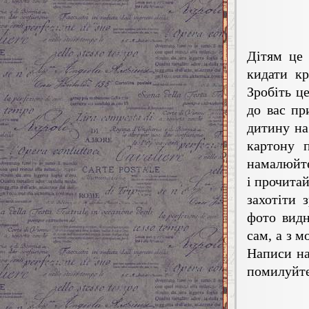
Дітям це 
кидати кр
Зробіть ц
до вас пр
дитину на
картону 
намалюйте
і прочита
захотіти 
фото видн
сам, а з 
Написи на
помилуйте