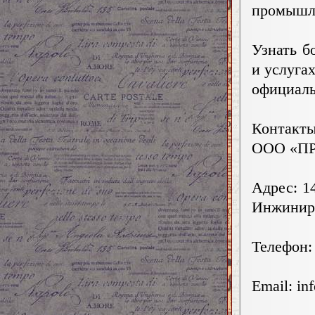
промышл
Узнать б
и услуга
официальн
Контакты
ООО «П
Адрес: 14
Инжинири
Телефон:
Email:
in