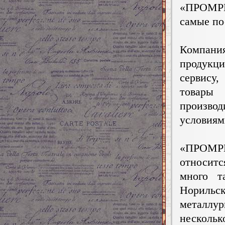
«ПРОМР
самые по
Компани
продукци
сервису
товары
производ
условиям
«ПРОМР
относитс
много 
Нориль
металлу
несколь