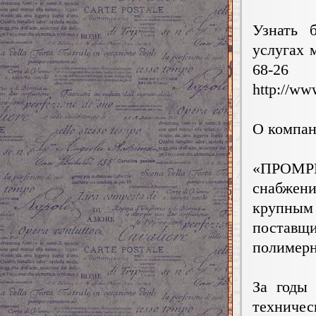
Узнать 
услугах 
68-2
http://ww
О компан
«ПРОМРЕ
снабжен
крупным
поставщ
полимерн
За годы
техни