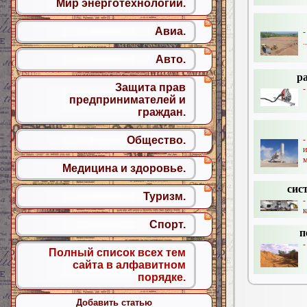
Мир энерготехнологий.
Авиа.
-
..
Авто.
р
Защита прав
-
предпринимателей и
граждан.
Общество.
м
Медицина и здоровье.
сис
Туризм.
к
Спорт.
п
-
Полный список всех тем
сайта в алфавитном
порядке.
Добавить статью