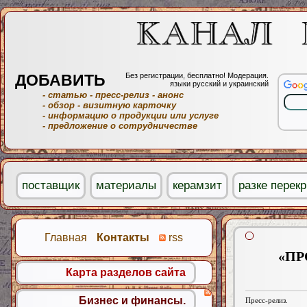
ДОБАВИТЬ
Без регистрации, бесплатно! Модерация.
языки русский и украинский
- статью
- пресс-релиз
- анонс
- обзор
- визитную карточку
- информацию о продукции или услуге
- предложение о сотрудничестве
поставщик
материалы
керамзит
разке перек
Главная
Контакты
rss
«ПР
Карта разделов сайта
Бизнес и финансы.
Пресс-релиз.