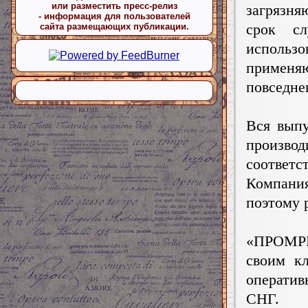
или разместить пресс-релиз
загрязн
- информация для пользователей
срок с
сайта размещающих публикации.
исполь
примен
повседне
Вся вып
произв
соответ
Компани
поэтому 
«ПРОМР
своим к
оператив
СНГ.