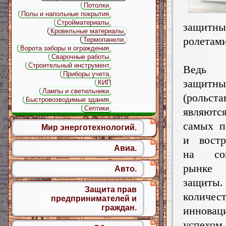
Потолки.
Полы и напольные покрытия.
Стройматериалы.
защитн
Кровельные материалы.
ролетами
Термопанели.
Ворота заборы и ограждения.
Сварочные работы.
Строительный инструмент.
Ведь
Приборы учета.
защитн
КИП
Лампы и светильники.
(рольста
Быстровозводимые здания.
Септики.
являютс
самых п
Мир энерготехнологий.
и востр
Авиа.
на сов
рынке 
Авто.
защиты.
Защита прав
количест
предпринимателей и
граждан.
инновац
успехом