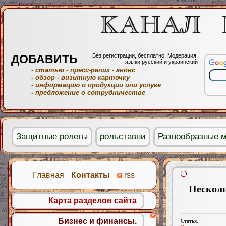
ДОБАВИТЬ
Без регистрации, бесплатно! Модерация.
языки русский и украинский
- статью
- пресс-релиз
- анонс
- обзор
- визитную карточку
- информацию о продукции или услуге
- предложение о сотрудничестве
Защитные ролеты
рольставни
Разнообразные 
Главная
Контакты
rss
Несколь
Карта разделов сайта
Бизнес и финансы.
Статья.