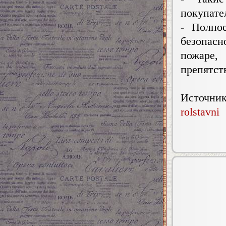
покупате
- Полно
безопас
пожаре,
препятст
Источн
rolstavni