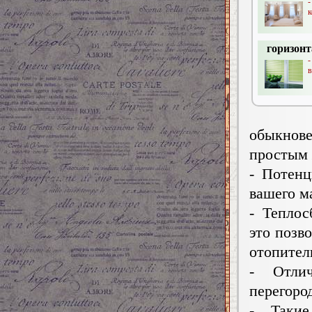
-
к
горизон
-
в
обыкнове
простым
- Потенц
вашего м
- Теплос
это позв
отопител
- Отли
перегоро
- Такие