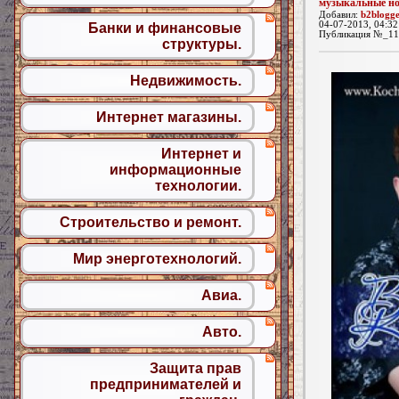
музыкальные н
Добавил:
b2blogg
04-07-2013, 04:32
Банки и финансовые
Публикация №_11
структуры.
Недвижимость.
Интернет магазины.
Интернет и
информационные
технологии.
Строительство и ремонт.
Мир энерготехнологий.
Авиа.
Авто.
Защита прав
предпринимателей и