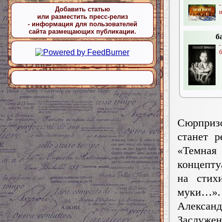
-
Добавить статью
и
или разместить пресс-релиз
- информация для пользователей
сайта размещающих публикации.
б
б
Сюрпризо
станет р
«Темна
концепту
на стих
муки…».
Алексан
Заслуж