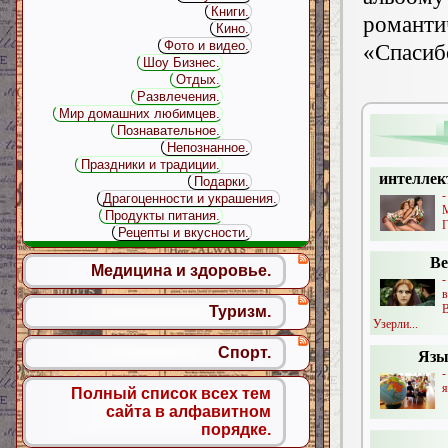
Книги.
романт
Кино.
Фото и видео.
«Спаси
Шоу Бизнес.
Отдых.
Развлечения.
Мир домашних любимцев.
Познавательное.
Непознанное.
Праздники и традиции.
интеллек
Подарки.
-
Драгоценности и украшения.
Продукты питания.
Г
Рецепты и вкусности.
Ве
Медицина и здоровье.
Туризм.
Узерли...
Спорт.
Язы
я
Полный список всех тем
сайта в алфавитном
порядке.