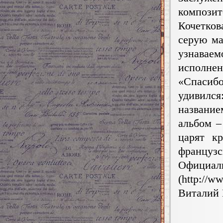
композит
Кочетко
серую ма
узнавае
исполнени
«Спасибо
удивилс
название
альбом –
царят к
французс
Офици
(http://w
Виталий К