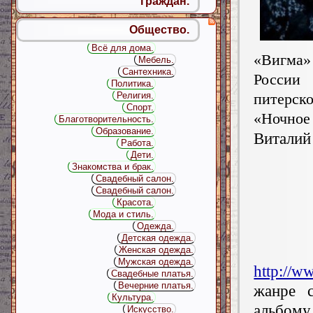
граждан.
Общество.
Всё для дома.
«Виг
Мебель.
Сантехника.
Росс
Политика.
Религия.
питерск
Спорт.
«Ночное 
Благотворительность.
Образование.
Виталий
Работа.
Дети.
Знакомства и брак.
Свадебный салон.
Свадебный салон.
Красота.
Мода и стиль.
Одежда.
Детская одежда.
Женская одежда.
Мужская одежда.
http://w
Свадебные платья.
Вечерние платья.
жанре с
Культура.
альбом
Искусство.