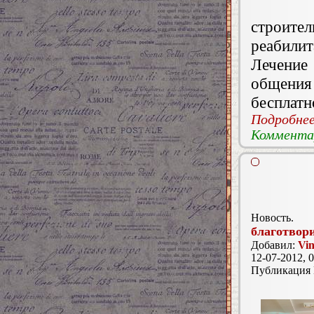
строит
реабили
Лечени
общения 
бесплатн
Подробнее.
Комментар
Новость.
благотвор
Добавил:
Vin
12-07-2012, 0
Публикация