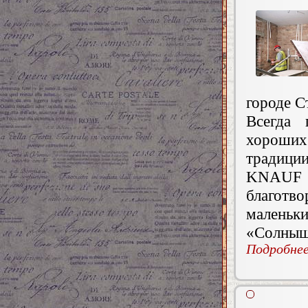
городе С
Всегда 
хороши
традиции
KNAUF 
благотв
маленьки
«Солныш
Подробнее.