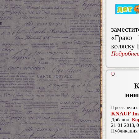
замести
«Грако 
коляску 
Подробнее.
К
ини
Пресс-релиз.
KNAUF Ins
Добавил:
Ко
21-01-2013, 0
Публикация