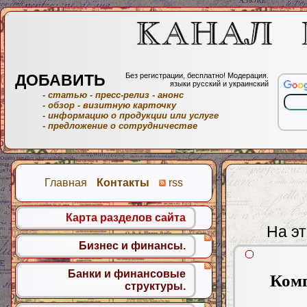
ДОБАВИТЬ
Без регистрации, бесплатно! Модерация.
языки русский и украинский
- статью
- пресс-релиз
- анонс
- обзор
- визитную карточку
- информацию о продукции или услуге
- предложение о сотрудничестве
Главная
Контакты
rss
Карта разделов сайта
На эт
Бизнес и финансы.
Банки и финансовые
Комп
структуры.