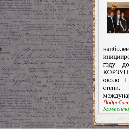
наиболее
инициир
году до
КОРЗУН,
около 1
степи
междуна
Подробнее.
Комментар