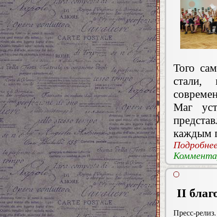
Того са
стали,
современ
Маг уст
предста
каждым 
Подробнее.
Комментар
II бла
Пресс-релиз.