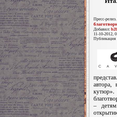
Ита
Пресс-релиз.
благотвор
Добавил:
b2b
11-10-2012, 0
Публикация
предста
автора,
кутюр».
благотво
– детям
открыти