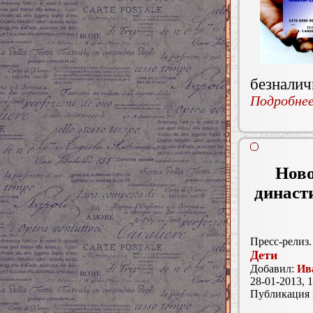
безнали
Подробнее.
Ново
династ
Пресс-релиз.
Дети
Добавил:
Ив
28-01-2013, 1
Публикация