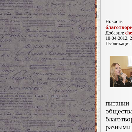
Новость.
благотвор
Добавил:
che
18-04-2012, 2
Публикация
питании
общест
благотв
разными