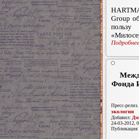
HARTMAN
Group об
пользу
«Милосе
Подробнее.
Межд
Фонда 
Пресс-релиз.
экология
Добавил:
Дм
24-03-2012, 0
Публикация