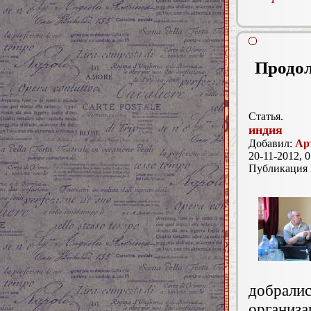
Продол
Статья.
индия
Добавил:
Ар
20-11-2012, 0
Публикация
добрали
организа