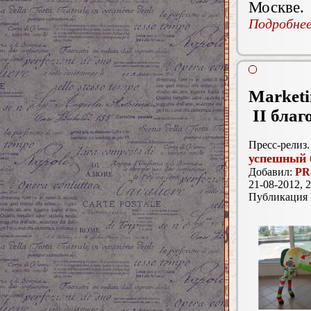
Москве.
Подробнее.
Marketi
II бла
Пресс-релиз.
успешный 
Добавил:
PR
21-08-2012, 2
Публикация