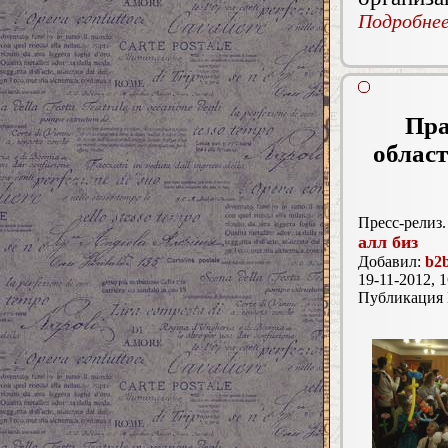
Подробнее.
Пра
област
Пресс-релиз.
алл биз
Добавил:
b2b
19-11-2012, 1
Публикация