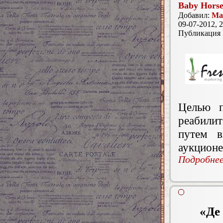
Baby Horse
Добавил:
Mar
09-07-2012, 2
Публикация
Целью п
реабили
путем в
аукционе
Подробнее.
«Де