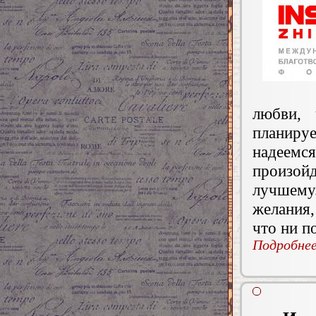
любви, 
планир
надеемс
произой
лучшему
желания,
что ни п
Подробнее.