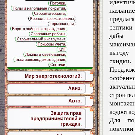
идентич
Потолки.
Полы и напольные покрытия.
названи
Стройматериалы.
предлаг
Кровельные материалы.
Термопанели.
септи
Ворота заборы и ограждения.
Сварочные работы.
дабы 
Строительный инструмент.
максима
Приборы учета.
КИП
выгод
Лампы и светильники.
скидки.
Быстровозводимые здания.
Септики.
Предлож
Мир энерготехнологий.
особенн
актуа
Авиа.
строите
Авто.
монтажн
водоотв
Защита прав
предпринимателей и
Для по
граждан.
покупки