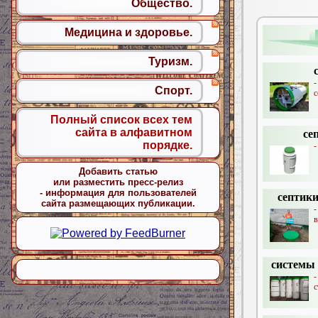
Общество.
Медицина и здоровье.
Туризм.
Спорт.
с
Полный список всех тем
сайта в алфавитном
се
порядке.
-
Добавить статью
или разместить пресс-релиз
- информация для пользователей
септики
сайта размещающих публикации.
в
системы 
с