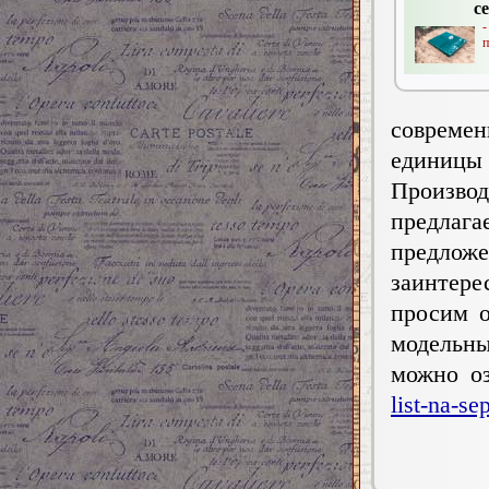
с
п
совреме
единицы 
Произво
предлаг
предложе
заинтер
просим о
модельн
можно о
list-na-se