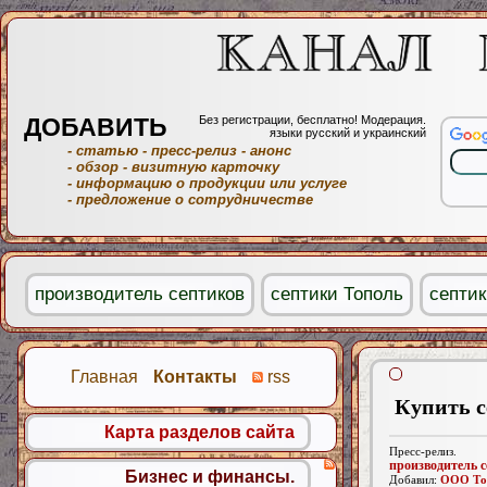
ДОБАВИТЬ
Без регистрации, бесплатно! Модерация.
языки русский и украинский
- статью
- пресс-релиз
- анонс
- обзор
- визитную карточку
- информацию о продукции или услуге
- предложение о сотрудничестве
производитель септиков
септики Тополь
септик
Главная
Контакты
rss
Купить с
Карта разделов сайта
Пресс-релиз.
производитель 
Бизнес и финансы.
Добавил:
ООО То