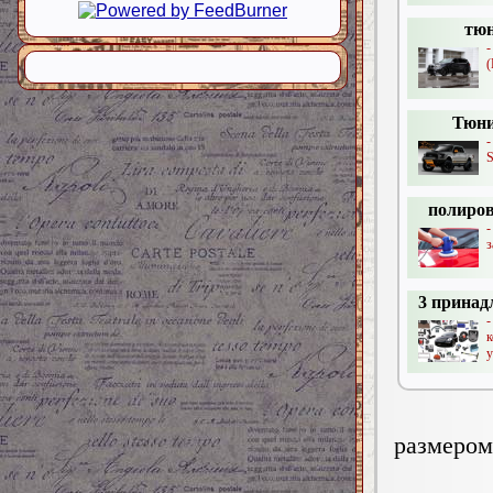
тю
(
Тюни
S
полиров
-
з
3 прина
-
у
размером