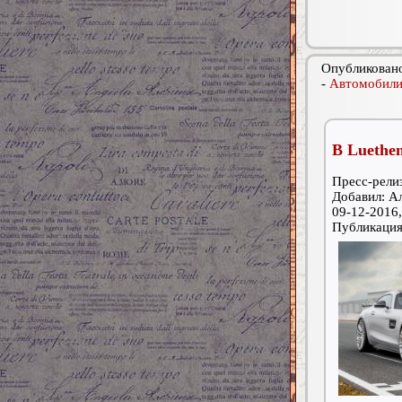
Опубликовано
-
Автомобили
В Luethe
Пресс-релиз
Добавил: А
09-12-2016,
Публикаци