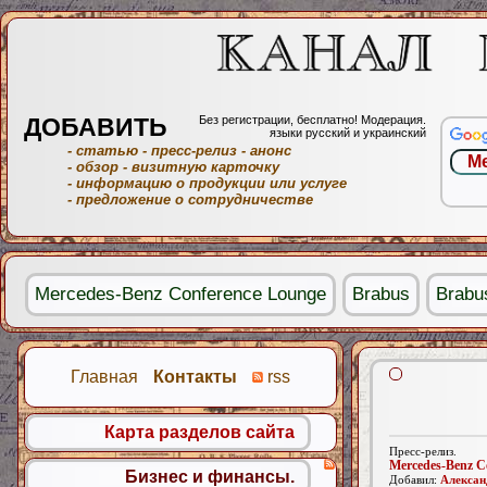
ДОБАВИТЬ
Без регистрации, бесплатно! Модерация.
языки русский и украинский
- статью
- пресс-релиз
- анонс
- обзор
- визитную карточку
- информацию о продукции или услуге
- предложение о сотрудничестве
Mercedes-Benz Conference Lounge
Brabus
Brabu
Главная
Контакты
rss
Карта разделов сайта
Пресс-релиз.
Mercedes-Benz C
Бизнес и финансы.
Добавил:
Алексан