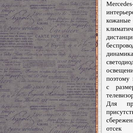
Mercede
интерье
кожаные 
климатич
дистанци
беспров
динамика
светодио
освещен
поэтому
с разм
телевизо
Для пр
присутс
сбережен
отсек 