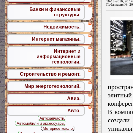
16-10-2016, 20:14
Публикация №_20
Банки и финансовые
структуры.
Недвижимость.
Интернет магазины.
Интернет и
информационные
технологии.
Строительство и ремонт.
простра
Мир энерготехнологий.
элитный
Авиа.
конферен
В компа
Авто.
Автозапчасти.
создали
Автомобили и аксессуары.
уникаль
Моторное масло.