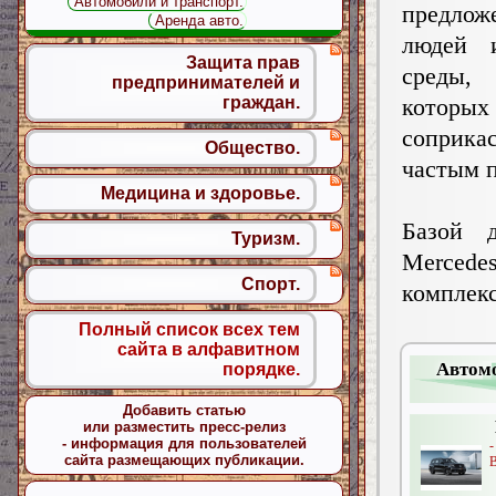
Автомобили и транспорт.
предло
Аренда авто.
людей 
Защита прав
среды
предпринимателей и
которых
граждан.
соприк
Общество.
частым п
Медицина и здоровье.
Базой д
Туризм.
Mercedes
Спорт.
комплек
Полный список всех тем
сайта в алфавитном
Автомо
порядке.
Добавить статью
или разместить пресс-релиз
- информация для пользователей
-
сайта размещающих публикации.
B