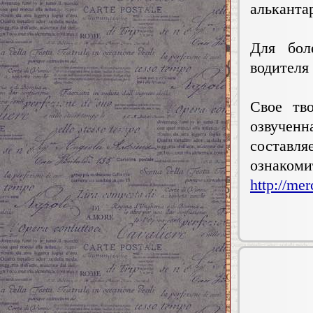
альканта
Для бол
водителя
Свое тв
озвученн
состав
ознаком
http://mer