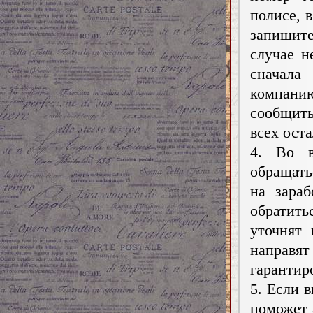
полисе, 
запишите
случае н
сначала
компани
сообщить
всех оста
4. Во в
обращать
на зара
обратит
уточнят
направят
гарантир
5. Если 
поможет 