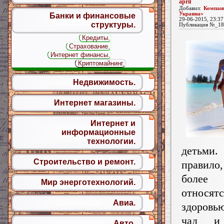
april
Добавил:
Компан
Украина»
Банки и финансовые
29-06-2015, 23:37
структуры.
Публикация №_18
Кредиты.
Страхование.
Интернет финансы.
Криптомайнинг.
Недвижимость.
Интернет магазины.
Интернет и
информационные
технологии.
деть
Строительство и ремонт.
правило
более 
Мир энерготехнологий.
отно
Авиа.
здоров
чад и
Авто.