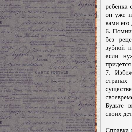
ребенка 
он уже п
вами его
6. Помни
без рец
зубной п
если ну
придется 
7. Избе
страна
сущест
своеврем
Будьте 
своих дет
Справка 