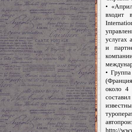
• «Април
входит 
Internat
управле
услугах 
и партн
компании
междунар
• Группа
(Франция
около 4 
составил
известны
туропера
автопрои
http://ww