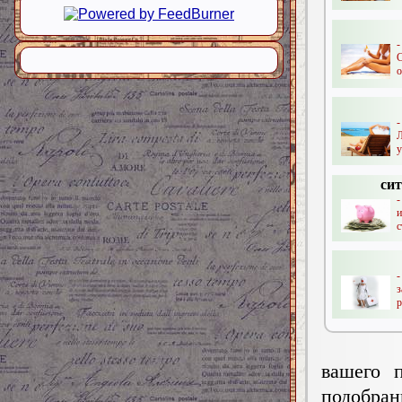
о
у
си
с
-
р
вашего 
подобран