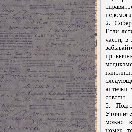
справите
недомога
2. Собер
Если лет
части, в
забывайт
привыч
медикаме
наполнен
следующе
аптечки 
советы –
3. Подг
Уточнит
можно в
номер т