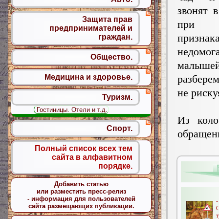
звонят в
Защита прав
при м
предпринимателей и
признак
граждан.
недом
Общество.
малышей
разберем
Медицина и здоровье.
не риску
Туризм.
Гостиницы. Отели и т.д.
Из коло
Спорт.
обращен
Полный список всех тем
сайта в алфавитном
порядке.
Добавить статью
или разместить пресс-релиз
- информация для пользователей
сайта размещающих публикации.
т