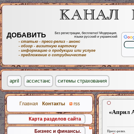
ДОБАВИТЬ
Без регистрации, бесплатно! Модерация.
языки русский и украинский
- статью
- пресс-релиз
- анонс
- обзор
- визитную карточку
- информацию о продукции или услуге
- предложение о сотрудничестве
april
ассистанс
ситемы страхования
Главная
Контакты
rss
«Април А
Карта разделов сайта
Бизнес и финансы.
Пресс-релиз.