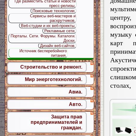
домашн
Где разместить статьи и новости
пресс-релизы.
мультим
Поисковые технологии.
центр
Сервисы веб-мастеров и
раскрутчиков.
воспрои
Веб-студии и их веб-проекты.
Рекламные сети.
музыку 
Порталы. Сети. Форумы. Каталоги.
Доски.
карт 
Дизайн веб-сайтов.
принима
Источник бесперебойного
питания.
Акустич
Строительство и ремонт.
спроект
слишко
Мир энерготехнологий.
столах,
Авиа.
Авто.
Защита прав
предпринимателей и
-
граждан.