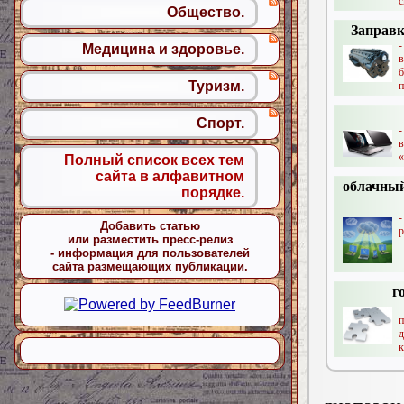
с
Общество.
Заправк
Медицина и здоровье.
Туризм.
п
Спорт.
«
Полный список всех тем
сайта в алфавитном
облачный
порядке.
-
Добавить статью
р
или разместить пресс-релиз
- информация для пользователей
сайта размещающих публикации.
г
к