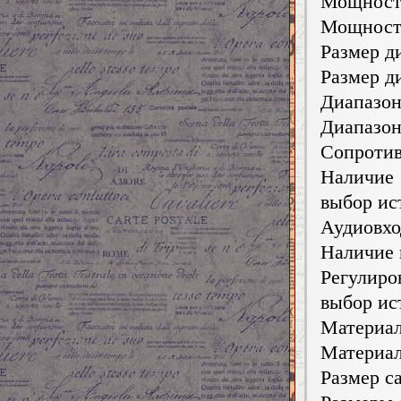
Мощность
Мощность
Размер д
Размер д
Диапазон
Диапазон
Сопротив
Наличие
выбор ис
Аудиовхо
Наличие 
Регулиро
выбор ис
Материал
Материал
Размер са