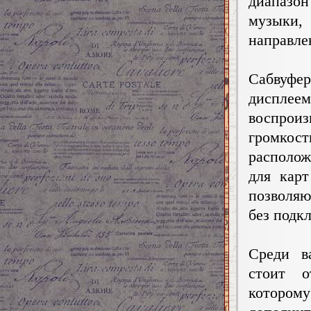
диапазон
музыки,
направле
Сабвуфе
диспле
воспроиз
громкос
располож
для кар
позволя
без подк
Среди в
стоит о
котором