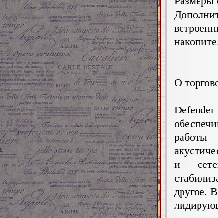
Размеры с
Дополни
встроен
накопите
О торгов
Defender
обеспеч
работы
акустиче
и сете
стабилиз
другое. 
лидиру