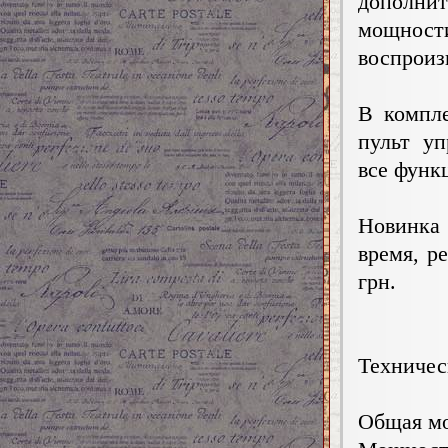
дополни
мощности
воспроиз
В компле
пульт уп
все функ
Новинка 
время, р
грн.
Техничес
Общая мо