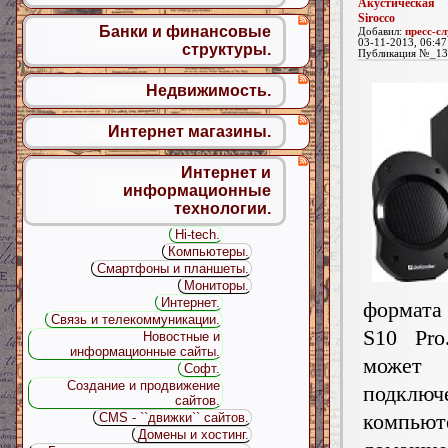
Акустическая 
Sirocco
Банки и финансовые
Добавил:
пресс-с
03-11-2013, 06:47
структуры.
Публикация №_13
Недвижимость.
Интернет магазины.
Интернет и
информационные
технологии.
Hi-tech.
Компьютеры.
Смартфоны и планшеты.
Мониторы.
Интернет.
формата 
Связь и телекоммуникации.
S10 Pro
Новостные и
информационные сайты.
може
Софт.
Создание и продвижение
подкл
сайтов.
компь
CMS - ``движки`` сайтов.
Домены и хостинг.