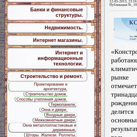
12-05-2013, 23:16
Публикация №_10
Банки и финансовые
структуры.
Недвижимость.
Интернет магазины.
«Констр
Интернет и
информационные
работ
технологии.
климати
рынке 
Строительство и ремонт.
отмеч
Проектирование и
архитектура.
тринадц
Строительство домов.
Способы утепления домов.
рожд
Термопанели.
Окна и двери.
делится
Входные двери.
основны
Межкомнатные двери.
Окна металлопластиковые и
резуль
деревянные.
Шторы. Жалюзи. Роллеты.