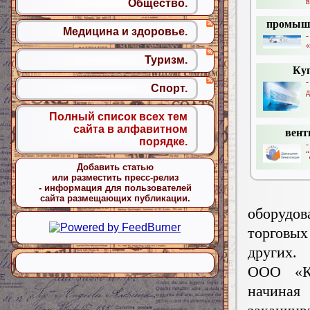
в
Общество.
промыш
Медицина и здоровье.
«
Туризм.
Ку
-
Спорт.
д
Полный список всех тем
сайта в алфавитном
вент
порядке.
“
Добавить статью
или разместить пресс-релиз
- информация для пользователей
сайта размещающих публикации.
оборудов
торговых
других.
ООО «Ко
начиная