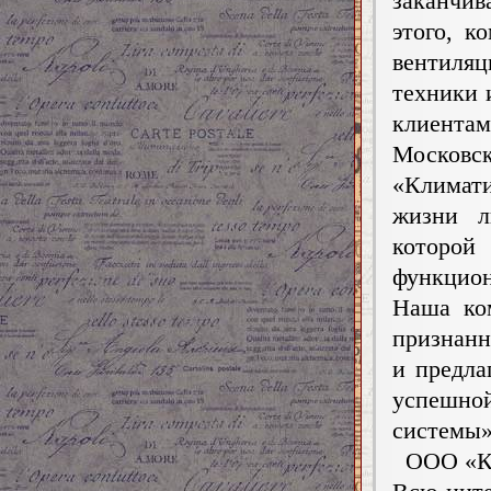
заканчи
этого, к
вентил
техники 
клиента
Московск
«Климат
жизни л
котор
функцио
Наша ко
признан
и предла
успешно
системы»
ООО «Ко