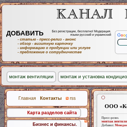
ДОБАВИТЬ
Без регистрации, бесплатно! Модерация.
языки русский и украинский
- статью
- пресс-релиз
- анонс
- обзор
- визитную карточку
- информацию о продукции или услуге
- предложение о сотрудничестве
монтаж вентиляции
монтаж и установка кондици
Главная
Контакты
rss
ООО «Ко
Карта разделов сайта
Пресс-релиз.
монтаж вентил
Бизнес и финансы.
Добавил:
Менедж