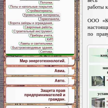
весь
Потолки.
работы 
Полы и напольные покрытия.
Стройматериалы.
Кровельные материалы.
Термопанели.
ООО «Ко
Ворота заборы и ограждения.
настоящ
Сварочные работы.
Строительный инструмент.
по прав
Приборы учета.
КИП
Лампы и светильники.
Быстровозводимые здания.
Септики.
кон
Мир энерготехнологий.
мо
Авиа.
ж
Авто.
Защита прав
устан
предпринимателей и
граждан.