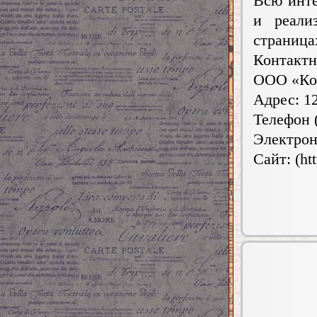
Всю инт
и реали
страницах
Контактн
ООО «Ко
Адрес: 12
Телефон 
Электрон
Сайт: (ht