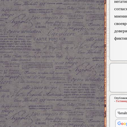
негат
соглас
мнени
своевр
довер
фиктив
Опубликов
-
Гостиниц
Читайт