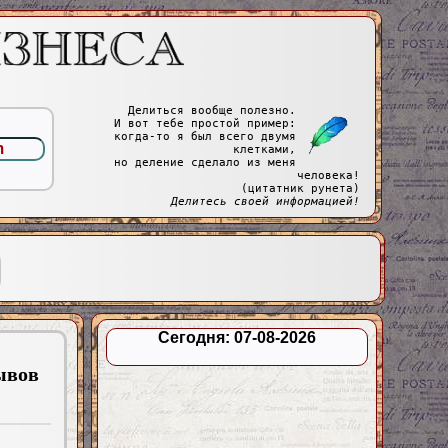
Делиться вообще полезно.
И вот тебе простой пример:
когда-то я был всего двумя
клетками,
но деление сделало из меня
человека!
(цитатник рунета)
Делитесь своей информацией!
Сегодня: 07-08-2026
ывов