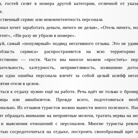
н, гостей селят в номера другой категории, отличной от указ
е.
ственный сервис или некомпетентность персонала
нал хочет заработать деньги, ничего не делая», «Отель ничего, но
ртит», «Ни разу не убрали в номере».
й, самый «популярный» подвид негативного отзыва. Это не удив
ласть сервиса» распространяется на всю территорию 
етственно — гостя. Часто мы многое можем «простить» перс
мательность, халтурность, неприветливость, излишнюю дото
ко одна ошибка персонала влечёт за собой целый шлейф нега
ятия отеля в целом.
ться к отдыху нужно ещё на работе. Речь идёт не только о брони
ницы или авиабилетов. Прежде всего, подготовиться необ
нально. Из отзывов туристов можно вынести много полезного. На
ит обращать внимание на неприятные мелочи, тратить нервы на н
 и выяснения отношений с персоналом. Многие туристы реко
тью сосредоточиться на отдыхе, построить своеобразный щит о