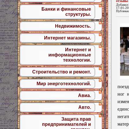
отзывы 
Добавил
17-01-20
Банки и финансовые
Публика
структуры.
Недвижимость.
Интернет магазины.
Интернет и
информационные
технологии.
Строительство и ремонт.
Мир энерготехнологий.
поезд
ног 
Авиа.
из
Авто.
един
негат
Защита прав
матер
предпринимателей и