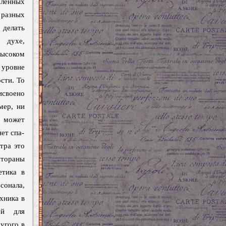
ленных
разных
 делать
духе,
высоком
ровне
сти. То
исвоено
мер, ни
е может
нет спа-
тра это
стораны
етика в
сонала,
хника в
ей для
угого в