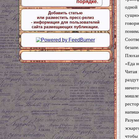
порядке.
одной
Добавить статью
сущнос
или разместить пресс-релиз
- информация для пользователей
говори
сайта размещающих публикации.
поним
Соотв
безапе
Плоха
«Еда н
Читая 
разду
ничего
мишлен
рестор
напише
Разум
эскарг
чтобы