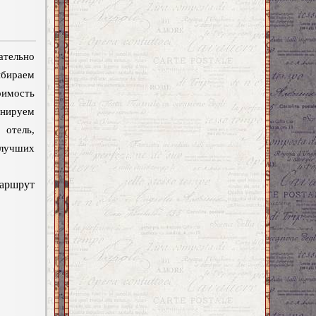
ательно
бираем
мость
ируем
отель,
учших
маршрут