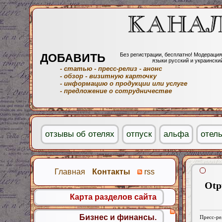
ДОБАВИТЬ
Без регистрации, бесплатно! Модерация
языки русский и украински
- статью
- пресс-релиз
- анонс
- обзор
- визитную карточку
- информацию о продукции или услуге
- предложение о сотрудничестве
отзывы об отелях
отпуск
альфа
отел
Главная
Контакты
rss
Otp
Карта разделов сайта
Бизнес и финансы.
Пресс-ре