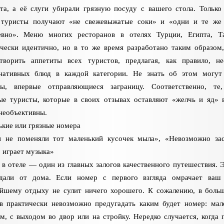
та, а её слуги убирали грязную посуду с вашего стола. Только
, туристы получают «не свежевыжатые соки» и «одни и те же
евно». Меню многих ресторанов в отелях Турции, Египта, Т
чески идентично, но в то же время разработано таким образом
етворить аппетиты всех туристов, предлагая, как правило, не
рнативных блюд в каждой категории. Не знать об этом могут
ты, впервые отправляющиеся заграницу. Соответственно, те
ые туристы, которые в своих отзывах оставляют «желчь и яд» 
необъективны.
кие или грязные номера
и не поменяли тот маленький кусочек мыла», «Невозможно за
 играет музыка»
в отеле — один из главных залогов качественного путешествия. 
дали от дома. Если номер с первого взгляда омрачает ваш 
ейшему отдыху не сулит ничего хорошего. К сожалению, в боль
в практически невозможно предугадать каким будет номер: мал
м, с выходом во двор или на стройку. Нередко случается, когда 