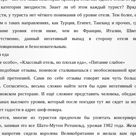
 категории звездности. Знает ли об этом каждый турист? Вря
ти, у туриста нет чёткого понимания об уровне отеля. Тем более, 
м о таких направлениях, как Турция, Египет, Таиланд и прочих, г
ание уровня отеля ниже, чем во Франции, Италии, Швей
етственно, данный негативный выпад в сторону отеля вы
лляционным и безосновательным.
я еда
е особо», «Классный отель, но плохая еда», «Питание слабое»
подобные отзывы, поневоле сталкиваешься с необоснованной кри
той претензией. Сами по себе отзывы говорят нам чуть боль
. Согласитесь, весьма сложно найти хотя бы один негативный 
овском ресторане. И ещё сложнее представить человека, обеда
анах высокого уровня, который после поездки тут же сядет за но
т гадости в адрес шеф-повара.
еется, многие из туристов предпочли бы уплетать консервир
о, запивая это все Шато-Мутон Ротшильд, урожая 1982 года. Жела
 напротив сидела королева Великобритании и желала вам пр