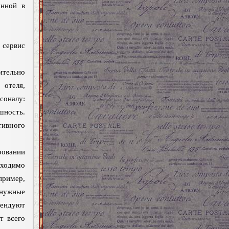
анной в
 сервис
ительно
отеля,
оналу:
шность.
тивного
ровании
ходимо
пример,
енужные
мендуют
т всего