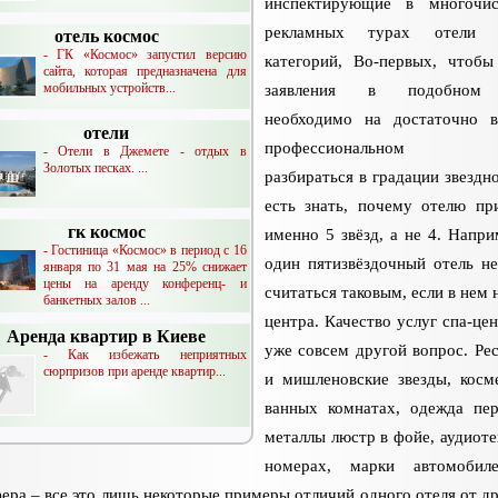
инспектирующие в многочис
рекламных турах отели 
отель космос
- ГК «Космос» запустил версию
категорий, Во-первых, чтобы
сайта, которая предназначена для
мобильных устройств...
заявления в подобном 
необходимо на достаточно 
отели
профессиональном у
- Отели в Джемете - отдых в
Золотых песках. ...
разбираться в градации звездно
есть знать, почему отелю пр
гк космос
именно 5 звёзд, а не 4. Напри
- Гостиница «Космос» в период с 16
один пятизвёздочный отель н
января по 31 мая на 25% снижает
цены на аренду конференц- и
считаться таковым, если в нем 
банкетных залов ...
центра. Качество услуг спа-цен
Аренда квартир в Киеве
уже совсем другой вопрос. Ре
- Как избежать неприятных
сюрпризов при аренде квартир...
и мишленовские звезды, косм
ванных комнатах, одежда пер
металлы люстр в фойе, аудиоте
номерах, марки автомобил
ера – все это лишь некоторые примеры отличий одного отеля от др