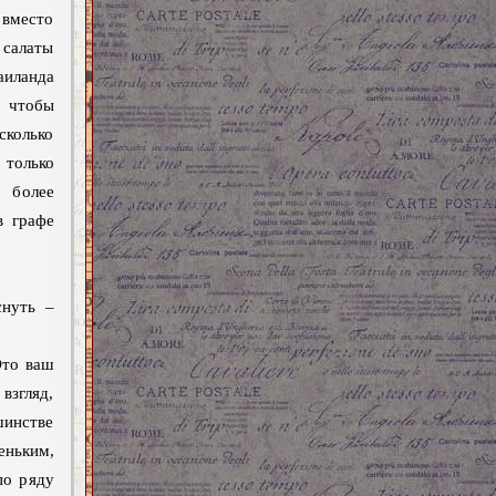
 вместо
 салаты
аиланда
, чтобы
сколько
 только
, более
в графе
снуть –
Это ваш
взгляд,
шинстве
еньким,
по ряду