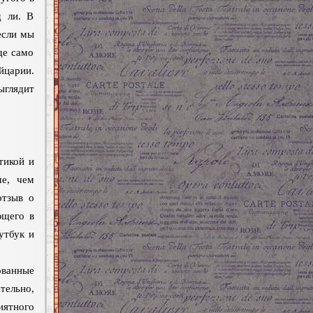
д ли. В
если мы
де само
царии.
глядит
тикой и
ше, чем
отзыв о
ющего в
утбук и
ованные
тельно,
иятного