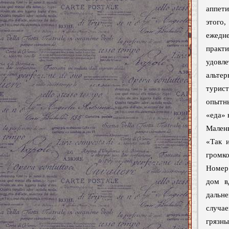
аппети
этого
ежедн
практи
удовл
альте
турис
опытн
«еда» 
Малень
«Так 
громко
Номер 
дом в
дальн
случае
грязны