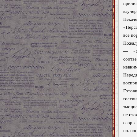
причи
ваучер
Некаче
«Персо
все по
Пожалу
— «об
соотв
невни
Неред
воспри
Готови
гости
эмоцио
не сто
ссоры
полнос