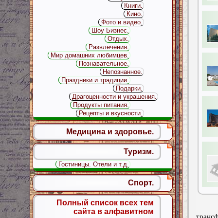
Книги.
Кино.
Фото и видео.
Шоу Бизнес.
Отдых.
Развлечения.
Мир домашних любимцев.
Познавательное.
Непознанное.
Праздники и традиции.
Подарки.
Драгоценности и украшения.
Продукты питания.
Рецепты и вкусности.
Медицина и здоровье.
Туризм.
Гостиницы. Отели и т.д.
Спорт.
Полный список всех тем
сайта в алфавитном
трансф