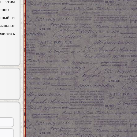
 с этим
венно —
анный и
овышают
бличить