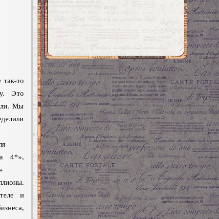
 так-то
у. Это
али. Мы
еделили
еля
а 4*»,
»
ллионы.
теле и
неса,