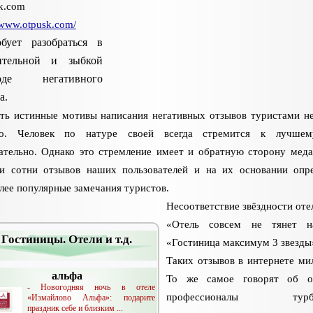
k.com
//www.otpusk.com/
обует разобраться в
ительной и зыбкой
оде негативного
а.
ть истинные мотивы написания негативных отзывов туристами не
то. Человек по натуре своей всегда стремится к лучшем
ательно. Однако это стремление имеет и обратную сторону мед
и сотни отзывов наших пользователей и на их основании опр
лее популярные замечания туристов.
Несоответствие звёздности от
«Отель совсем не тянет н
Гостиницы. Отели и т.д.
«Гостиница максимум 3 звезды
Таких отзывов в интернете ми
альфа
То же самое говорят об о
- Новогодняя ночь в отеле
профессионалы турбиз
«Измайлово Альфа»: подарите
праздник себе и близким ...