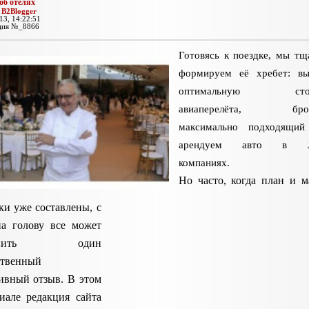
об отелях
:
B2Blogger
13, 14:22:51
ция №_8866
Готовясь к поездке, мы тщ
формируем её хребет: вы
оптимальную стои
авиаперелёта, брон
максимально подходящий 
арендуем авто в л
компаниях.
Но часто, когда план и 
ки уже составлены, с
на голову все может
менить один
ственный
ивный отзыв. В этом
иале редакция сайта