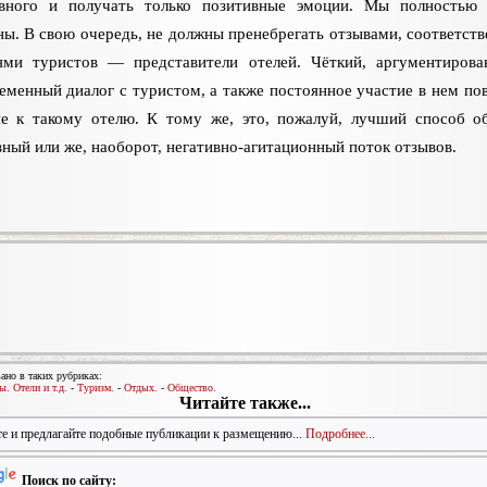
ивного и получать только позитивные эмоции. Мы полностью
ны. В свою очередь, не должны пренебрегать отзывами, соответст
ями туристов — представители отелей. Чёткий, аргументиров
еменный диалог с туристом, а также постоянное участие в нем п
ие к такому отелю. К тому же, это, пожалуй, лучший способ о
ный или же, наоборот, негативно-агитационный поток отзывов.
ано в таких рубриках:
ы. Отели и т.д.
-
Туризм.
-
Отдых.
-
Общество.
Читайте также...
е и предлагайте подобные публикации к размещению...
Подробнее...
Поиск по сайту: