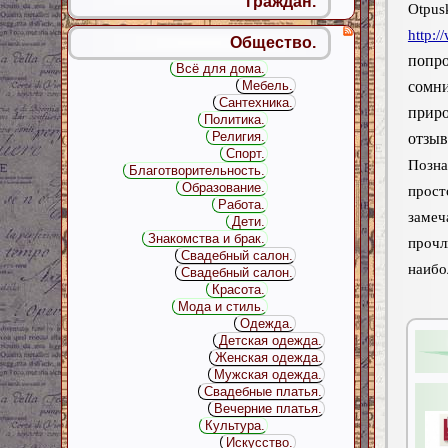
граждан.
Otpus
http:
Общество.
попр
Всё для дома.
сомн
Мебель.
Сантехника.
прир
Политика.
Религия.
отзыв
Спорт.
Позна
Благотворительность.
Образование.
прос
Работа.
замеч
Дети.
Знакомства и брак.
прочл
Свадебный салон.
наибо
Свадебный салон.
Красота.
Мода и стиль.
Одежда.
Детская одежда.
Женская одежда.
Мужская одежда.
Свадебные платья.
Вечерние платья.
Культура.
Искусство.