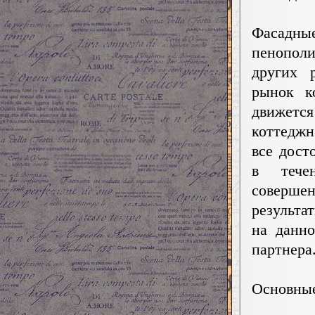
Фасадны
пенопол
других 
рынок к
движетс
коттеджн
все дост
в тече
соверше
результа
на данн
партнера
Основные