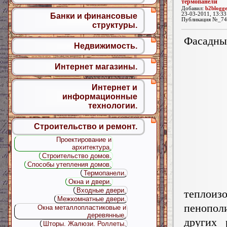
термопанели
Добавил:
b2blogg
23-03-2011, 13:33
Банки и финансовые
Публикация №_74
структуры.
Фасадны
Недвижимость.
Интернет магазины.
Интернет и
информационные
технологии.
Строительство и ремонт.
Проектирование и
архитектура.
Строительство домов.
Способы утепления домов.
Термопанели.
Окна и двери.
Входные двери.
тепло
Межкомнатные двери.
пенопол
Окна металлопластиковые и
деревянные.
других 
Шторы. Жалюзи. Роллеты.