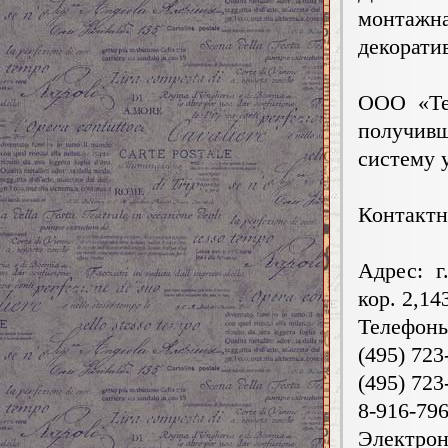
монтаж
декорати
ООО «Те
получив
систему 
Контактн
Адрес: г
кор. 2,14
Телефоны
(495) 723
(495) 723
8-916-796
Электрон