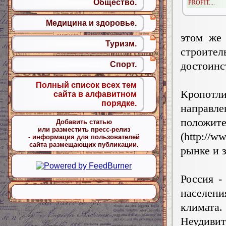
Общество.
PROFIT....
Медицина и здоровье.
этом же
Туризм.
строите
достоинс
Спорт.
Полный список всех тем
Кропотл
сайта в алфавитном
порядке.
направл
положит
Добавить статью
или разместить пресс-релиз
(http://w
- информация для пользователей
сайта размещающих публикации.
рынке и 
Россия -
населени
климата.
Неудив