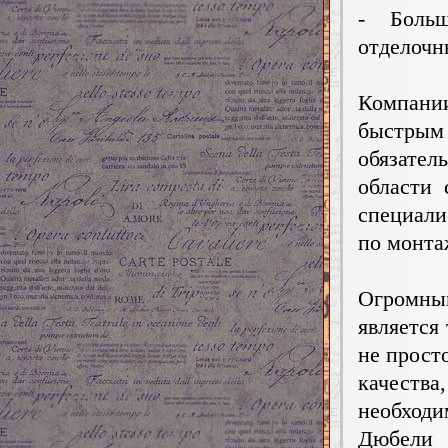
- Боль
отделочн
Компани
быстрым
обязате
области 
специал
по монта
Огромн
является
не просто
качества
необход
Дюбели 