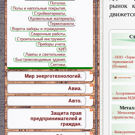
Потолки.
рынок к
Полы и напольные покрытия.
движетс
Стройматериалы.
Кровельные материалы.
Термопанели.
Ворота заборы и ограждения.
Сварочные работы.
Ст
Строительный инструмент.
Приборы учета.
КИП
Лампы и светильники.
- ООО «Термо
Быстровозводимые здания.
термопанелей
Септики.
(Польша)...
-
Мир энерготехнологий.
Авиа.
- Ассортимен
панелями МДФ
Авто.
Металл
- Металлоп
Защита прав
строительстве 
предпринимателей и
граждан.
- Конкурентно