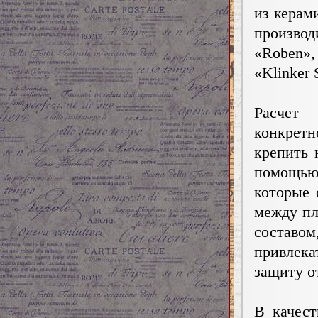
из керам
производ
«Roben»,
«Klinker 
Расчет 
конкрет
крепить 
помощью
которые
между пл
состав
привлек
защиту о
В качест