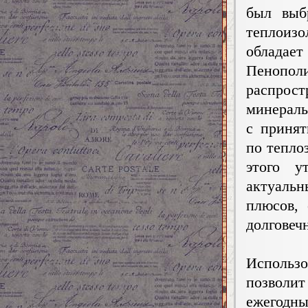
был выб
теплоиз
облада
Пенопол
распрос
минераль
с приня
по тепло
этого у
актуальн
плюсов, 
долговеч
Исполь
позволи
ежегодны