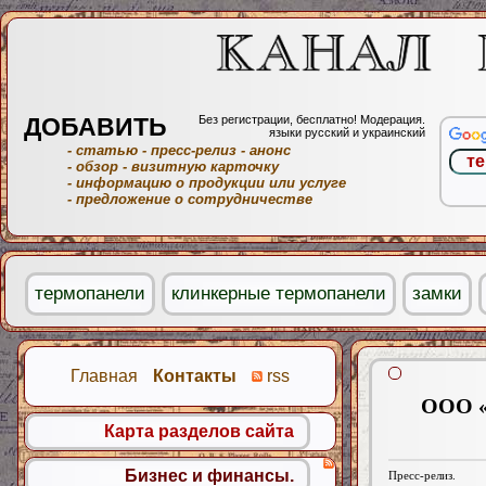
ДОБАВИТЬ
Без регистрации, бесплатно! Модерация.
языки русский и украинский
- статью
- пресс-релиз
- анонс
- обзор
- визитную карточку
- информацию о продукции или услуге
- предложение о сотрудничестве
термопанели
клинкерные термопанели
замки
Главная
Контакты
rss
ООО «
Карта разделов сайта
Бизнес и финансы.
Пресс-релиз.