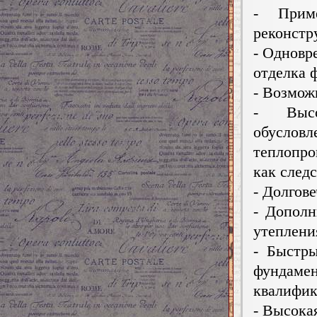
- Прим
реконстр
- Одновр
отделка 
- Возмож
- Высо
обусл
теплопро
как следс
- Долгов
- Дополн
утеплени
- Быстр
фундаме
квалифик
- Высока