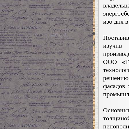
владельц
энергосб
изо дня в
Постави
изучив
производ
ООО «Те
технолог
решению
фасадов 
промышл
Основным
толщиной
пенопол