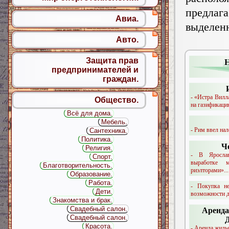
предлаг
Авиа.
выделенн
Авто.
Защита прав
предпринимателей и
граждан.
- «Истра Вилл
Общество.
на газификацию
Всё для дома.
Мебель.
- Рим ввел нал
Сантехника.
Политика.
Ч
Религия.
- В Яросла
Спорт.
выработке 
Благотворительность.
риэлторами»...
Образование.
Работа.
- Покупка н
Дети.
возможности д
Знакомства и брак.
Свадебный салон.
Аренда
Свадебный салон.
Красота.
- Аренда жиль