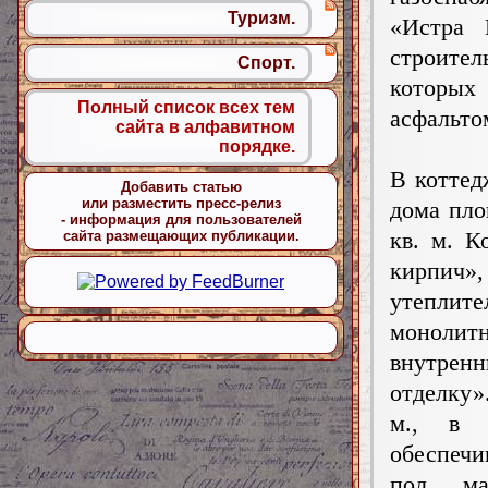
Туризм.
«Истра 
строите
Спорт.
которых
Полный список всех тем
асфальто
сайта в алфавитном
порядке.
В коттед
Добавить статью
или разместить пресс-релиз
дома пло
- информация для пользователей
кв. м. К
сайта размещающих публикации.
кирпич»
утеплит
монолитн
внутрен
отделку»
м., в 
обеспеч
пол, ма