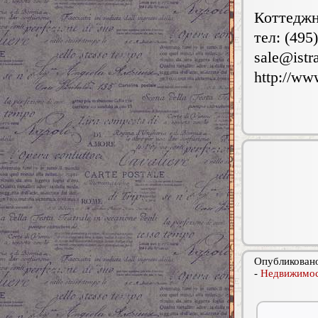
Коттеджн
тел: (495
sale@istr
http://ww
Опубликовано
-
Недвижимос