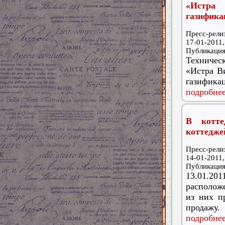
«Истра
газифик
Пресс-релиз
17-01-2011,
Публикаци
Техничес
«Истра Ви
газификац
подробнее
В котте
коттедже
Пресс-релиз
14-01-2011,
Публикаци
13.01.2
расположе
из них п
продажу.
подробнее