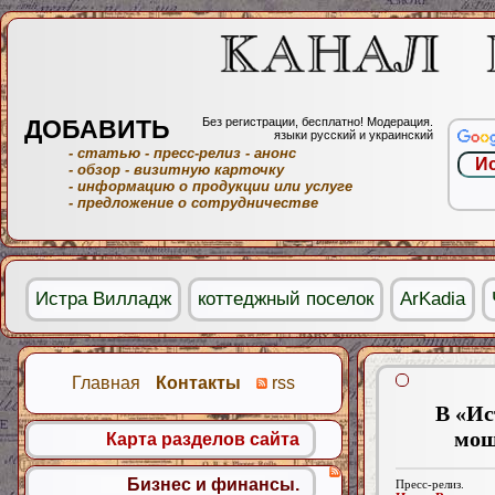
ДОБАВИТЬ
Без регистрации, бесплатно! Модерация.
языки русский и украинский
- статью
- пресс-релиз
- анонс
- обзор
- визитную карточку
- информацию о продукции или услуге
- предложение о сотрудничестве
Истра Вилладж
коттеджный поселок
ArKadia
Главная
Контакты
rss
В «Ис
мощ
Карта разделов сайта
Бизнес и финансы.
Пресс-релиз.