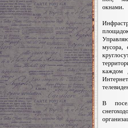
окнами.
Инфраст
площадо
Управляю
мусора,
круглос
территор
каждом 
Интерне
телевиде
В посел
снегох
организа