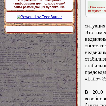
- информация для пользователей
сайта размещающих публикации.
- Объявления 
на портале Add
ситуация
Это име
недвижи
обстояте
недвижи
стабил
стабильн
председ
«Latio» 
В 2010 
возобнов
банки сн