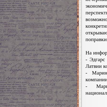
экономи
перспек
возмож
конкретн
открыва
поправки
На инфор
- Эдгарс
Латвии к
- Марин
компании 
- Мари
национал