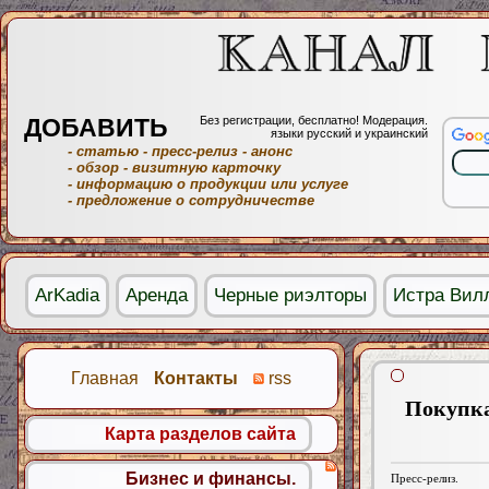
ДОБАВИТЬ
Без регистрации, бесплатно! Модерация.
языки русский и украинский
- статью
- пресс-релиз
- анонс
- обзор
- визитную карточку
- информацию о продукции или услуге
- предложение о сотрудничестве
ArKadia
Аренда
Черные риэлторы
Истра Вил
Главная
Контакты
rss
Покупка
Карта разделов сайта
Бизнес и финансы.
Пресс-релиз.