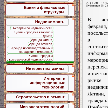
25-01-2011, 18:35
Публикация №_23
Банки и финансовые
структуры.
В чет
Недвижимость.
февр
Эксперты по недвижимости.
посольс
Купля - продажа квартир и
домов.
в Ук
Аренда жилья.
Аренда офисов.
состоитс
Аренда производственных и
складских помещений.
информа
Купля - продажа
мероп
коммерческой недвижимости.
перспек
Интернет магазины.
инвес
Интернет и
рынке
информационные
недвижи
технологии.
Латвии
Строительство и ремонт.
гражда
Прибалт
Мир энерготехнологий.