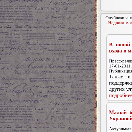
Опубликовано
-
Недвижимос
В новой
входа в м
Пресс-релиз
17-01-2011,
Публикаци
Также в
поддержк
других у
подробнее
Малый б
Украино
Актуальная