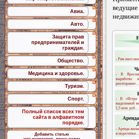
ведущ
Авиа.
недвижи
Авто.
Защита прав
предпринимателей и
граждан.
- Рим ввел нал
Общество.
Ч
Медицина и здоровье.
- В Яросла
выработке 
риэлторами»...
Туризм.
Спорт.
- В «Истра 
выделенной м
1,5 млн. руб...
Полный список всех тем
сайта в алфавитном
Аренда
порядке.
- Аренда жиль
и недостатки...
Добавить статью
или разместить пресс-релиз