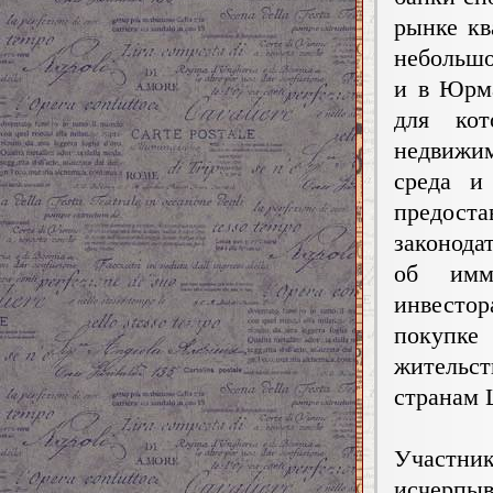
рынке кв
небольшо
и в Юрма
для ко
недвижи
среда и
предос
законода
об имм
инвесто
покупке
жительс
странам 
Участни
исчерп