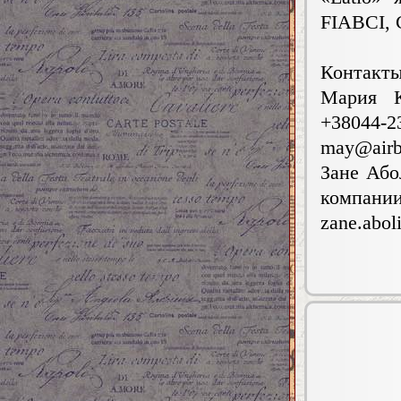
FIABCI, 
Контакты
Мария К
+38044
may@airb
Зане Або
компани
zane.abol