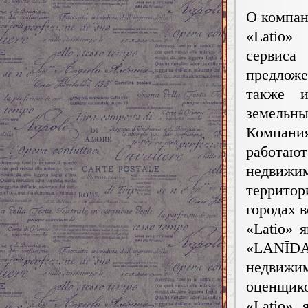
О компан
«Latio»
сервиса
предложе
также и
земельны
Компания
работа
недвижим
террито
городах 
«Latio» 
«LANĪDA»
недвижи
оценщико
«Latio»