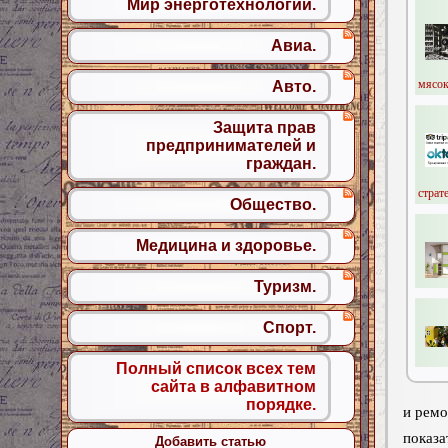
Мир энерготехнологий.
Авиа.
мясок
Авто.
Защита прав
предпринимателей и
граждан.
страт
Общество.
Медицина и здоровье.
Туризм.
Спорт.
Полный список всех тем
сайта в алфавитном
порядке.
и ремо
показа
Добавить статью