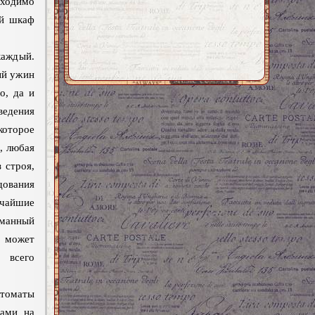
бходимо
ый шкаф
аждый.
ый ужин
о, да и
ведения
оторое
, любая
 строя,
дования
тчайшие
манный
может
всего
ктоматы
вами на