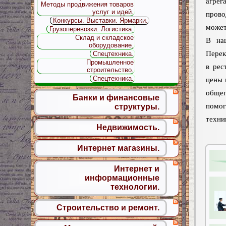
агрег
Методы продвижения товаров
услуг и идей.
прово
Конкурсы. Выставки. Ярмарки.
может
Грузоперевозки. Логистика.
Склад и складское
В на
оборудование.
Перек
Спецтехника.
Промышленное
в рес
строительство.
Спецтехника.
цены 
обще
Банки и финансовые
помог
структуры.
техни
Недвижимость.
Интернет магазины.
Интернет и
информационные
технологии.
Строительство и ремонт.