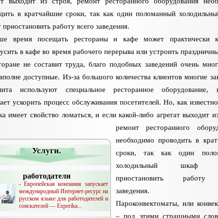
ат выходит из строя, ремонт ресторанного оборудования нео
дить в кратчайшие сроки, так как один поломанный холодильн
 приостановить работу всего заведения.
ше время посещать рестораны и кафе может практически к
усить в кафе во время рабочего перерыва или устроить праздничн
торане не составит труда, благо подобных заведений очень мног
вполне доступные. Из-за большого количества клиентов многие за
пита используют специальное ресторанное оборудование, к
ает ускорить процесс обслуживания посетителей. Но, как известно
ка имеет свойство ломаться, и если какой-либо агрегат выходит из
ремонт ресторанного обору
необходимо проводить в кра
Услуги.
сроки, так как один поло
холодильный шкаф 
работодатели
приостановить работу 
- Европейская компания запускает
заведения.
международный Интернет-ресурс на
русском языке для работодателей и
Пароконвектоматы, или конве
соискателей — Experika...
– под этими страшными сло