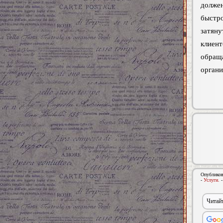
должен
быстр
затяну
клиен
обраща
органи
Опубликов
-
Услуги.
Читайт