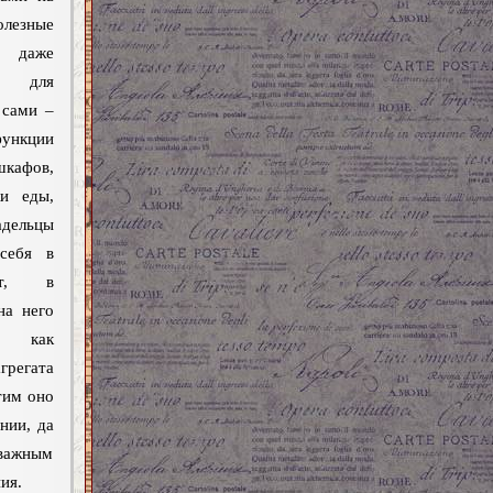
олезные
 даже
ы для
 сами –
функции
кафов,
ки еды,
адельцы
 себя в
мат, в
на него
у как
регата
тим оно
нии, да
 важным
ия.