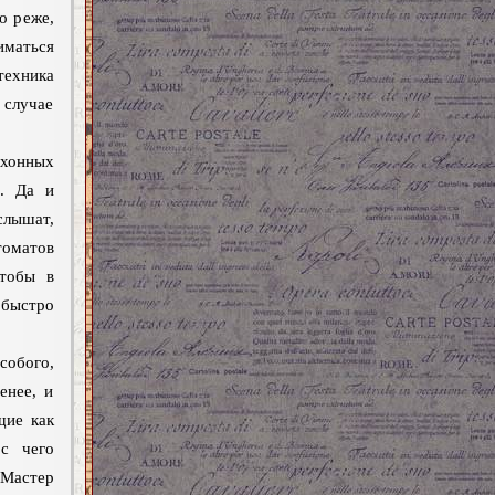
о реже,
иматься
техника
 случае
ухонных
е. Да и
слышат,
оматов
Чтобы в
быстро
обого,
енее, и
щие как
 с чего
 Мастер