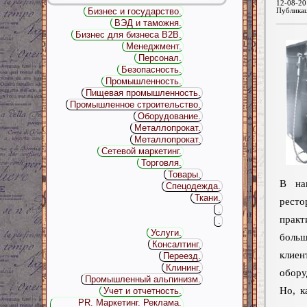
12-08-20
Бизнес и государство.
Публика
ВЭД и таможня.
Бизнес для бизнеса B2B.
Менеджмент.
Персонал.
Безопасность.
Промышленность.
Пищевая промышленность.
Промышленное строительство.
Оборудование.
Металлопрокат.
Металлопрокат.
Сетевой маркетинг.
Торговля.
Товары.
В на
Спецодежда.
Ткани.
рест
.
практ
.
Услуги.
боль
Консалтинг.
клиен
Переезд.
Клининг.
обору
Промышленный альпинизм.
Но, к
Учет и отчетность.
PR. Маркетинг. Реклама.