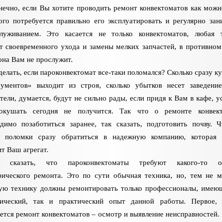
нечно, если Вы хотите проводить ремонт конвектоматов как можн
ого потребуется правильно его эксплуатировать и регулярно зан
служиванием. Это касается не только конвектоматов, любая 
т своевременного ухода и замены мелких запчастей, в противном
она Вам не прослужит.
делать, если пароконвектомат все-таки поломался? Сколько сразу к
рументов» выходит из строя, сколько убытков несет заведени
тели, думается, будут не сильно рады, если придя к Вам в кафе, у
окушать сегодня не получится. Так что о ремонте конвект
димо позаботиться заранее, так сказать, подготовить почву. 
е поломки сразу обратиться в надежную компанию, которая 
т Ваш агрегат.
я сказать, что пароконвектоматы требуют какого-то ос
ического ремонта. Это по сути обычная техника, но, тем не м
ую технику должны ремонтировать только профессионалы, имею
тический, так и практический опыт данной работы. Первое,
ется ремонт конвектоматов – осмотр и выявление неисправностей.