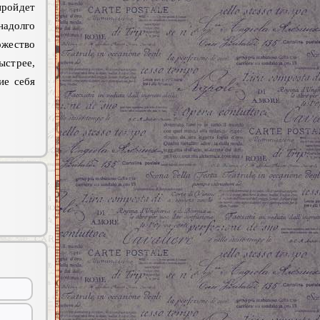
пройдет
адолго
ожество
ыстрее,
ие себя