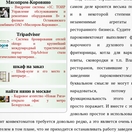
Мясопром-Коровино
самом деле кроются весьма п
- Внедрение системы «1С: ТОИР
Управление обслуживанием и
и в некоторой степени
ремонтами оборудования 8» в
филиале Останкинского
незаменимые агрегат
омбината ОАО «Мясопром-Коровино»...
ресторанного бизнеса. Судите
Tripadvisor
пароконвектомат выполняет 
- Система бронирования отелей
oktogo и крупнейший
жарочного и духового ш
международный туристический
фритюрницы, котла для вар
портал TripAdvisor стали
егическими партнерами...
плиты, сковородки и т.п. Вл
шкаф на заказ
ресторанов, поставившие у
- Шкаф-купе и его место в
заведении пароконвекто
интерьере....
буквальном смысле не могут 
нарадоваться, потом
найти няню в москве
- Кадровое агентство «Новая Рига»
функциональность этого аг
открыло офис у метро
Белорусская...
просто поражает. И вместе с э
довольно простое в использова
нт конвектоматов требуется довольно редко, а это является очень
телем в том плане, что не приходится останавливать работу заведен