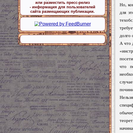
или разместить пресс-релиз
Но, ко
- информация для пользователей
сайта размещающих публикации.
для эт
техоб
требуе
долго 
А что 
«инст
посети
что п
необхо
случа
почини
Нельз
специф
обычн
теоре
начина