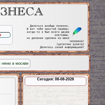
Делиться вообще полезно.
И вот тебе простой пример:
когда-то я был всего двумя
клетками,
но деление сделало из меня
человека!
(цитатник рунета)
Делитесь своей информацией!
 няню в москве
Сегодня: 08-08-2026