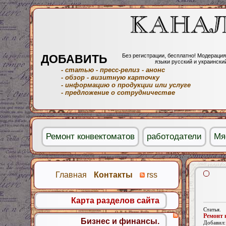
ДОБАВИТЬ
Без регистрации, бесплатно! Модерация
языки русский и украински
- статью
- пресс-релиз
- анонс
- обзор
- визитную карточку
- информацию о продукции или услуге
- предложение о сотрудничестве
Ремонт конвектоматов
работодатели
Мя
Главная
Контакты
rss
Карта разделов сайта
Статья.
Ремонт 
Бизнес и финансы.
Добавил