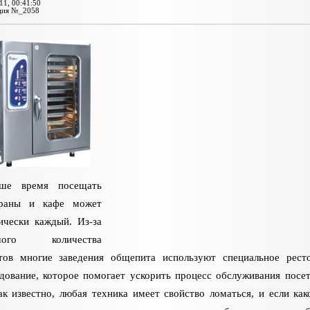
11, 00:41:50
ция №_2058
ше время посещать
ораны и кафе может
ически каждый. Из-за
шого количества
тов многие заведения общепита используют специальное рест
дование, которое помогает ускорить процесс обслуживания посет
ак известно, любая техника имеет свойство ломаться, и если как