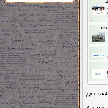
К
т
...
нез
-
п
-
к
-
м
Да и вооб
А затем,