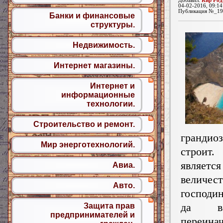
Добавил:
Кир Род
04-02-2016, 09:14
Публикация №_19
Банки и финансовые
структуры.
Недвижимость.
Интернет магазины.
Интернет и
информационные
технологии.
Строительство и ремонт.
грандио
Мир энерготехнологий.
строи
являе
Авиа.
величест
Авто.
господи
да в
Защита прав
предпринимателей и
переина