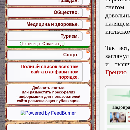
граждан.
снегом
Общество.
дово
паляще
Медицина и здоровье.
июльско
Туризм.
Гостиницы. Отели и т.д.
Так вот
заглянул
Спорт.
и тысяч
Полный список всех тем
Грецию 
сайта в алфавитном
порядке.
Добавить статью
или разместить пресс-релиз
- информация для пользователей
сайта размещающих публикации.
Подбира
к