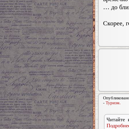
… до бли
Скорее, г
Опубликовано
-
Туризм.
Читайте 
Подробнее