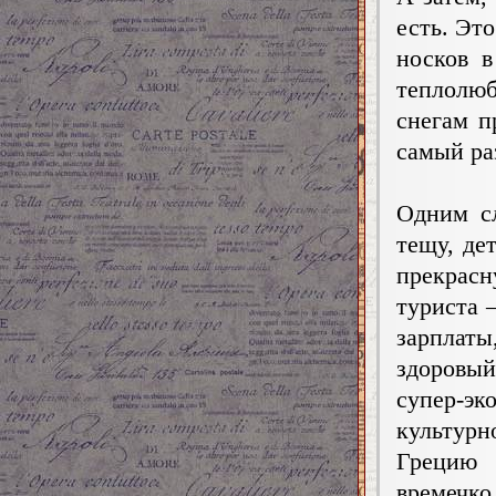
есть. Эт
носков в
теплолюб
снегам п
самый ра
Одним сл
тещу, де
прекрас
туриста 
зарплат
здоровый
супер-эк
культурн
Грецию 
времечко