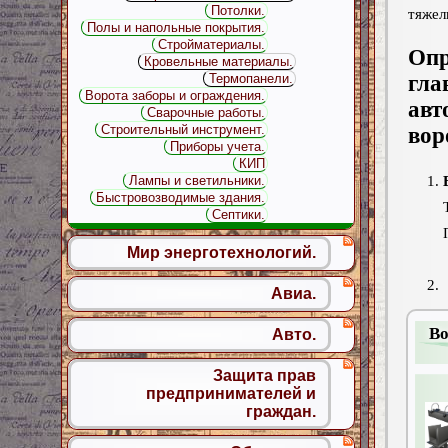
Потолки.
тяжел
Полы и напольные покрытия.
Стройматериалы.
Оп
Кровельные материалы.
Термопанели.
гл
Ворота заборы и ограждения.
авт
Сварочные работы.
Строительный инструмент.
вор
Приборы учета.
КИП
Лампы и светильники.
Быстровозводимые здания.
Септики.
Мир энерготехнологий.
Авиа.
Во
Авто.
Защита прав
предпринимателей и
граждан.