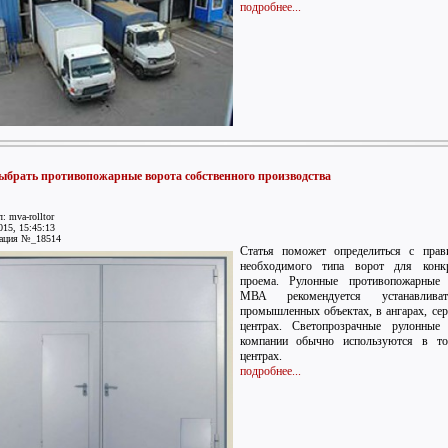
подробнее...
ыбрать противопожарные ворота собственного производства
: mva-rolltor
015, 15:45:13
ация №_18514
Статья поможет определиться с прав
необходимого типа ворот для конкр
проема. Рулонные противопожарные 
МВА рекомендуется устанавлив
промышленных объектах, в ангарах, се
центрах. Светопрозрачные рулонные 
компании обычно используются в то
центрах.
подробнее...