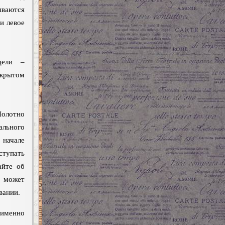
ываются
и левое
ели –
крытом
отно
льного
 начале
ступать
айте об
 может
вании.
 именно