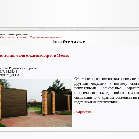
ано в таких рубриках:
аборы и ограждения.
-
Строительство и ремонт.
Читайте также...
ектующие для откатных ворот в Москве
л: Кир Родионович Борисов
017, 04:35:48
ация №_21433
Откатные ворота имеют ряд преимущест
другими моделями и поэтому стали
популярными. Консольные вариа
ограничивают въезд любого трансп
спецмашин. В открытом состоянии на 
будет никаких препятствий.
подробнее...