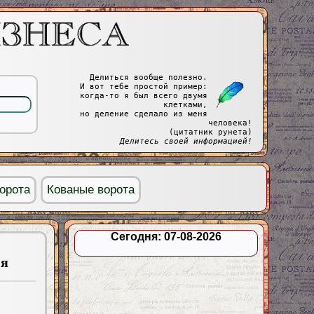
Делиться вообще полезно.
И вот тебе простой пример:
когда-то я был всего двумя
клетками,
но деление сделало из меня
человека!
(цитатник рунета)
Делитесь своей информацией!
орота
Кованые ворота
Сегодня: 07-08-2026
ья