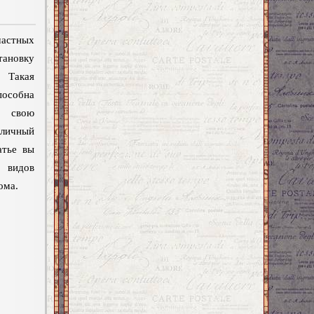
частных
новку
 Такая
пособна
ь свою
личный
атье вы
 видов
ома.