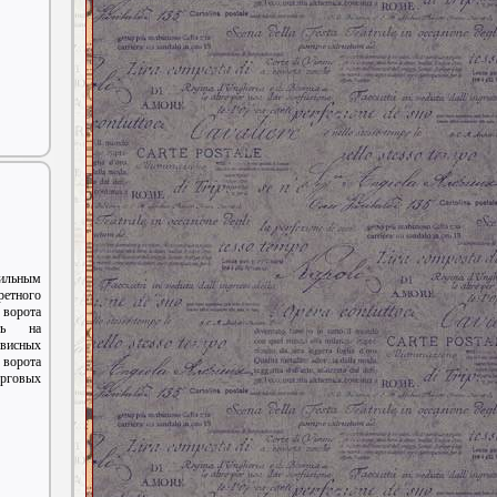
ильным
етного
ворота
ать на
рвисных
ворота
рговых