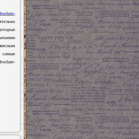
bsolute-
ельно
оторые
омпанию
рвисным
е самые
olute-