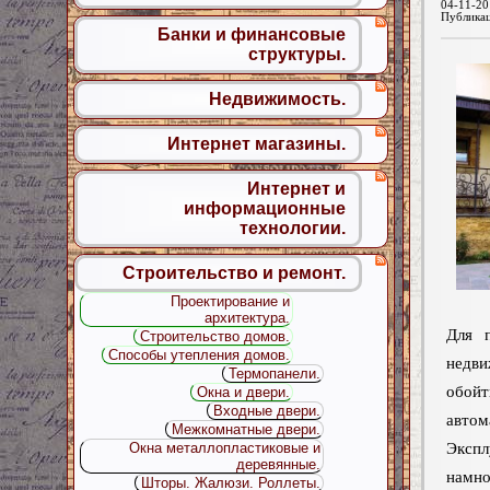
04-11-20
Публика
Банки и финансовые
структуры.
Недвижимость.
Интернет магазины.
Интернет и
информационные
технологии.
Строительство и ремонт.
Проектирование и
архитектура.
Для 
Строительство домов.
Способы утепления домов.
недв
Термопанели.
обой
Окна и двери.
Входные двери.
авто
Межкомнатные двери.
Эксп
Окна металлопластиковые и
деревянные.
намн
Шторы. Жалюзи. Роллеты.