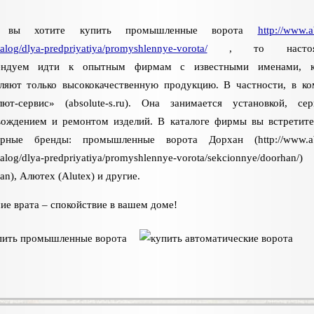
а вы хотите купить промышленные ворота
http://www.a
talog/dlya-predpriyatiya/promyshlennye-vorota/
, то настоят
ендуем идти к опытным фирмам с известными именами, к
вляют только высококачественную продукцию. В частности, в к
лют-сервис» (absolute-s.ru). Она занимается установкой, се
вождением и ремонтом изделий. В каталоге фирмы вы встретит
ярные бренды: промышленные ворота Дорхан (http://www.abs
atalog/dlya-predpriyatiya/promyshlennye-vorota/sekcionnye/doorhan/)
an), Алютех (Alutex) и другие.
е врата – спокойствие в вашем доме!