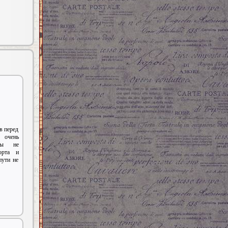
в перед
 очень
нты не
орта и
пути не