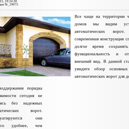
15, 19:24:30
ция №_19075
Все чаще на территории 
домов мы видим уста
автоматических ворот.
современная конструкция с
долгое время сохранят
функциональность и от
внешний вид. В данной ст
увидите обзор основных
автоматических ворот для д
поддержания порядка
ижимости сегодня не
тись без надежных
матических ворот.
луатируются они
ого удобнее, чем