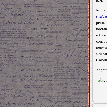
вам.
Когд
s.ru/ca
реком
поста
«Абсо
сопро
попул
s.ru/c
(Doorh
Хороши