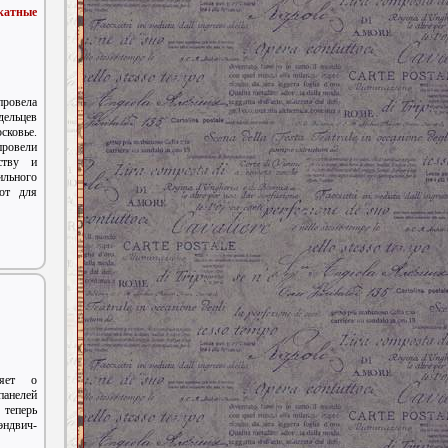
катные
ровела
дельцев
овье.
провели
ству и
ильного
от для
яет о
анелей
теперь
ндвич-