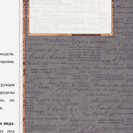
модель.
ещения.
укция
пределы
не, по
и.
о вида.
ах под