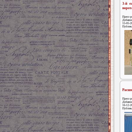
3-й е
ворот
Пресс-р
Добавил
15-05-2
Публик
Расши
Пресс-р
Добавил
16-12-2
Публик