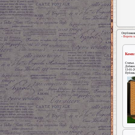
Опубликов
-
Ворота з
Компл
Статья.
Добави
13-01-2
Публик