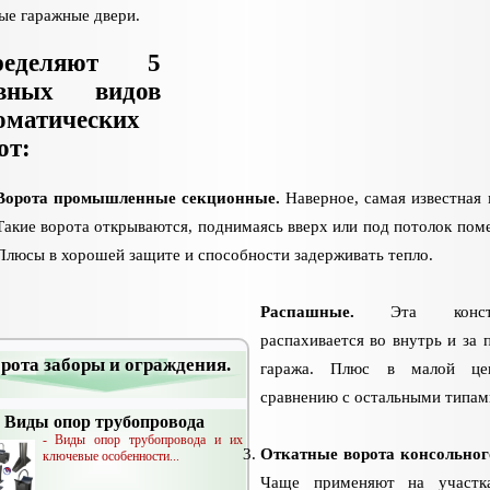
ые гаражные двери.
ределяют 5
авных видов
оматических
от:
Ворота промышленные секционные.
Наверное, самая известная 
Такие ворота открываются, поднимаясь вверх или под потолок пом
Плюсы в хорошей защите и способности задерживать тепло.
Распашные.
Эта констр
распахивается во внутрь и за 
рота заборы и ограждения.
гаража. Плюс в малой це
сравнению с остальными типам
Виды опор трубопровода
- Виды опор трубопровода и их
Откатные ворота консольног
ключевые особенности...
Чаще применяют на участк