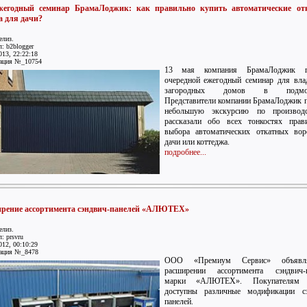
жегодный семинар БрамаЛоджик: как правильно купить автоматические от
а для дачи?
елиз.
: b2blogger
013, 22:22:18
ация №_10754
13 мая компания БрамаЛоджик п
очередной ежегодный семинар для вла
загородных домов в подмоск
Представители компании БрамаЛоджик 
небольшую экскурсию по производ
рассказали обо всех тонкостях прав
выбора автоматических откатных вор
дачи или коттеджа.
подробнее...
рение ассортимента сэндвич-панелей «АЛЮТЕХ»
елиз.
: prsvru
012, 00:10:29
ация №_8478
ООО «Премиум Сервис» объявл
расширении ассортимента сэндвич-п
марки «АЛЮТЕХ». Покупателям 
доступны различные модификации сэ
панелей.