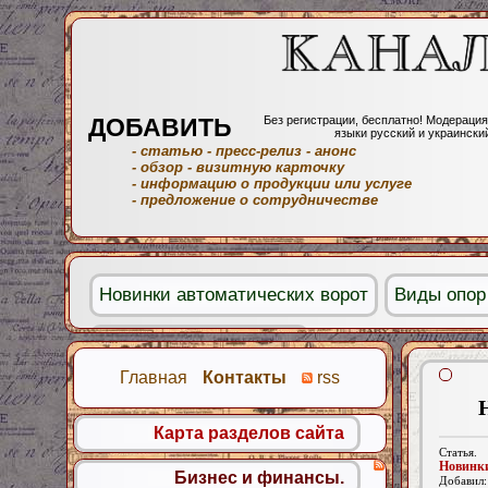
ДОБАВИТЬ
Без регистрации, бесплатно! Модерация
языки русский и украински
- статью
- пресс-релиз
- анонс
- обзор
- визитную карточку
- информацию о продукции или услуге
- предложение о сотрудничестве
Новинки автоматических ворот
Виды опор
Промышленные ворота
Главная
Контакты
rss
Карта разделов сайта
Статья.
Новинки
Бизнес и финансы.
Добавил