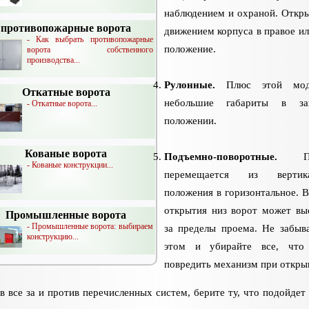
наблюдением и охраной. Откр
противопожарные ворота
движением корпуса в правое ил
- Как выбрать противопожарные
положение.
ворота собственного
производства...
Рулонные.
Плюс этой мод
Откатные ворота
небольшие габариты в за
- Откатные ворота...
положении.
Кованые ворота
Подъемно-поворотные.
Пол
- Кованые конструкции...
перемещается из вертика
положения в горизонтальное. В
открытия низ ворот может вы
Промышленные ворота
- Промышленные ворота: выбираем
за пределы проема. Не забыв
конструкцию...
этом и убирайте все, что
повредить механизм при откры
в все за и против перечисленных систем, берите ту, что подойдет