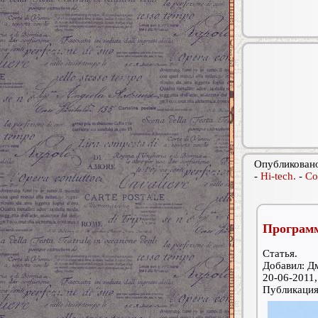
Опубликовано
-
Hi-tech.
-
Со
Программ
Статья.
Добавил: Д
20-06-2011,
Публикаци