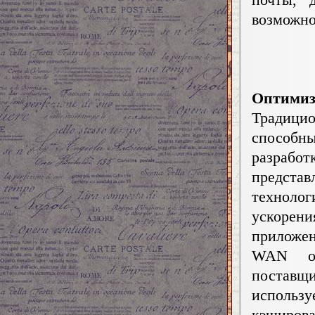
возможно
Оптимиз
Традиц
способны
разраб
предста
техноло
ускорени
приложен
WAN оп
поставщ
использ
кэширова