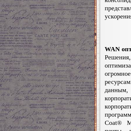
предста
ускорени
WAN опт
Решени
оптимиза
огромно
ресурсам
данным,
корпора
корпора
програм
Coat® M
почты, 