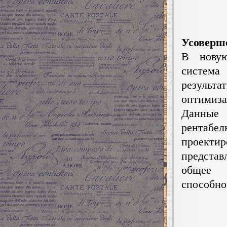
Усоверш
В новую
система
резуль
оптимиз
Данные
рентабе
проекти
предста
общее 
способно