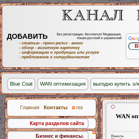
ДОБАВИТЬ
Без регистрации, бесплатно! Модерация.
языки русский и украинский
- статью
- пресс-релиз
- анонс
- обзор
- визитную карточку
- информацию о продукции или услуге
- предложение о сотрудничестве
Blue Coat
WAN оптимизация
выгодно купить эл
Главная
Контакты
rss
WAN опт
Карта разделов сайта
Бизнес и финансы.
Новость.