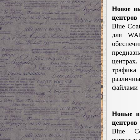
Новое в
центров
Blue Coa
для WAN
обеспеч
предназ
центрах
трафика
различн
файлами 
Новые в
центров
Blue C
виртуаль