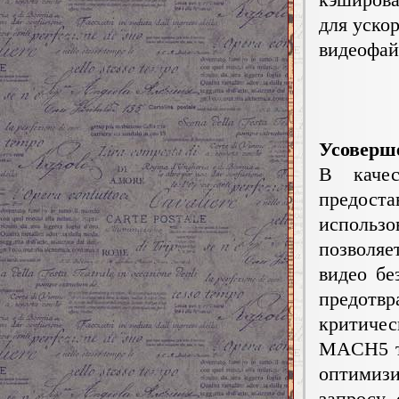
для уско
видеофай
Усоверш
В каче
предост
использо
позволя
видео бе
предотв
критиче
MACH5 та
оптимиз
запросу,