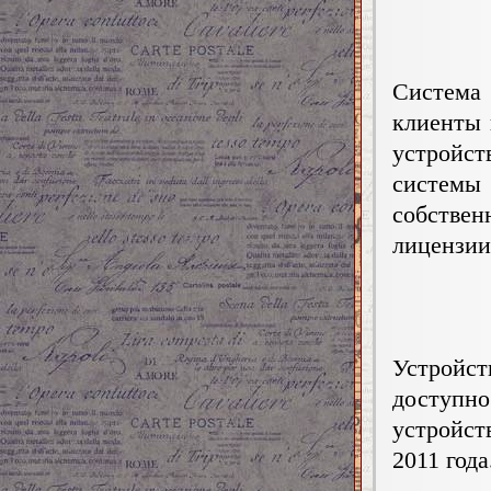
Система
клиенты 
устройс
системы 
собстве
лицензии
Устройс
доступн
устройс
2011 года