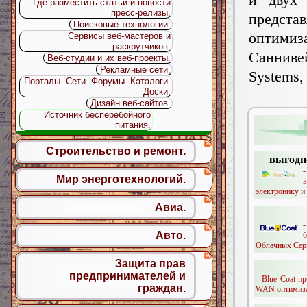
Где разместить статьи и новости
пресс-релизы.
предст
Поисковые технологии.
оптимиз
Сервисы веб-мастеров и
раскрутчиков.
Саннивей
Веб-студии и их веб-проекты.
Рекламные сети.
System
Порталы. Сети. Форумы. Каталоги.
Доски.
Дизайн веб-сайтов.
Источник бесперебойного
питания.
Строительство и ремонт.
выгодн
Мир энерготехнологий.
в
электронику и
Авиа.
Авто.
Облачных Серв
Защита прав
предпринимателей и
- Blue Coat п
граждан.
WAN оптимизац