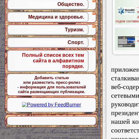
Общество.
Медицина и здоровье.
годом составил
Туризм.
-
т
Спорт.
Полный список всех тем
сайта в алфавитном
порядке.
приложен
сталкива
Добавить статью
или разместить пресс-релиз
веб-со
- информация для пользователей
сайта размещающих публикации.
сетевы
руковод
президе
нашей к
соответ
консол