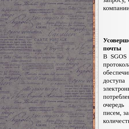
компании
Усоверш
почты
В SGOS 
протоко
обеспеч
доступ
электр
потребле
очередь
писем, з
количест