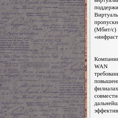
поддер
Виртуал
пропуск
(Мбит/
«инфрастр
Компания
WAN оп
требов
повышен
филиала
совмест
дальней
эффектив