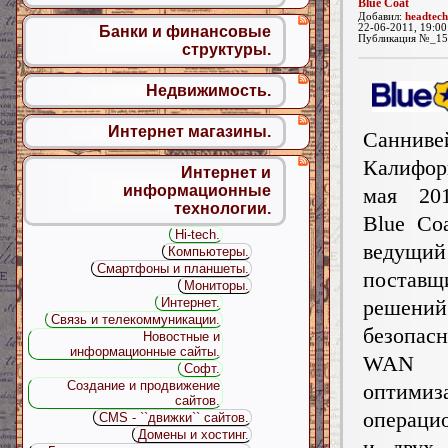
Blue Coat
Добавил:
headtec
22-06-2011, 19:00
Банки и финансовые
Публикация №_15
структуры.
Недвижимость.
Интернет магазины.
Санниве
Калифо
Интернет и
информационные
мая 20
технологии.
Blue Coa
Hi-tech.
ведущий
Компьютеры.
Смартфоны и планшеты.
поставщ
Мониторы.
решени
Интернет.
Связь и телекоммуникации.
безопа
Новостные и
информационные сайты.
WAN
Софт.
Создание и продвижение
оптими
сайтов.
операци
CMS - ``движки`` сайтов.
Домены и хостинг.
и двух 