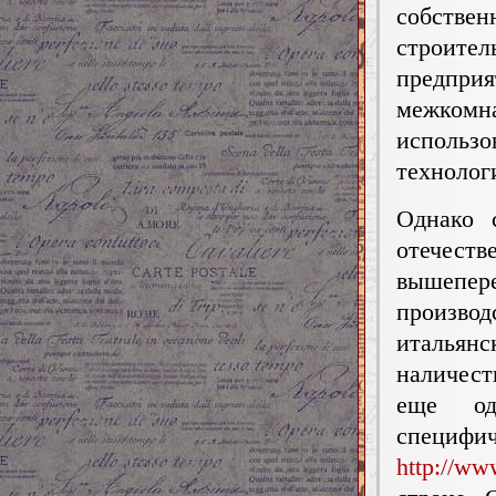
собств
строител
предпри
межкомн
использ
технолог
Однако 
отечес
вышеп
производ
итальян
наличест
еще од
специфи
http://ww