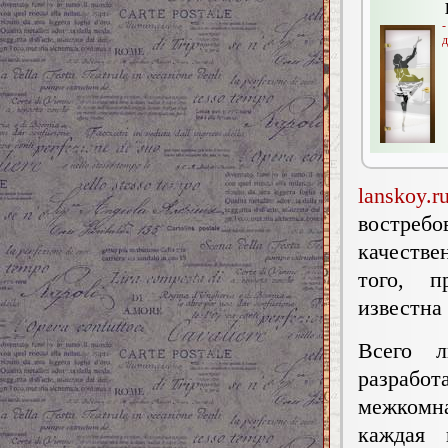
д
lanskoy.r
востребо
качестве
того, п
известна
Всего 
разрабо
межкомна
каждая 