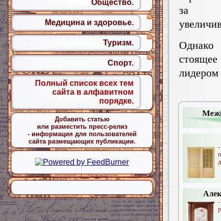
Общество.
за г
увеличив
Медицина и здоровье.
Туризм.
Однако 
стояще
Спорт.
лидером 
Полный список всех тем
сайта в алфавитном
порядке.
Межк
Добавить статью
или разместить пресс-релиз
- информация для пользователей
сайта размещающих публикации.
д
Алек
-
р