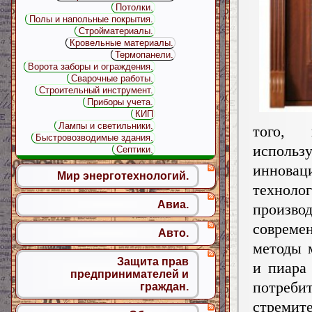
Потолки.
Полы и напольные покрытия.
Стройматериалы.
Кровельные материалы.
Термопанели.
Ворота заборы и ограждения.
Сварочные работы.
Строительный инструмент.
Приборы учета.
КИП
Лампы и светильники.
того,
Быстровозводимые здания.
использ
Септики.
инновац
Мир энерготехнологий.
техно
Авиа.
произв
совреме
Авто.
методы 
Защита прав
и пиара 
предпринимателей и
потреби
граждан.
стремит