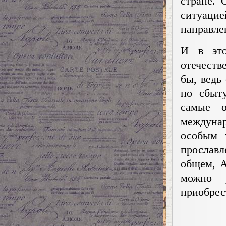
стране. 
ситуац
направле
И в это
отечеств
бы, ведь
по сбыт
самые 
междунар
особым 
прославл
общем, А
можно 
приобрес