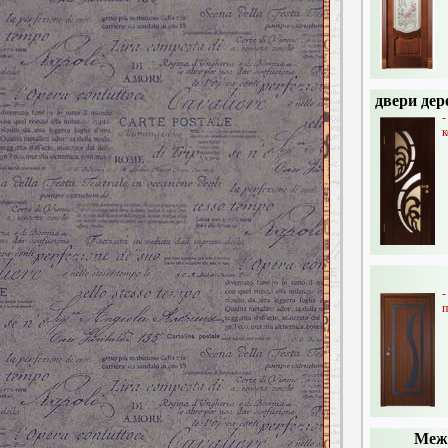
двери де
к
-
п
Межк