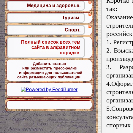
Коротко 
Медицина и здоровье.
так:
Оказание
Туризм.
строител
Спорт.
российск
1. Регис
Полный список всех тем
сайта в алфавитном
2. Взыск
порядке.
производ
Добавить статью
3. Разр
или разместить пресс-релиз
- информация для пользователей
организа
сайта размещающих публикации.
4.Офор
строител
организа
5.Сопро
консуль
спорных