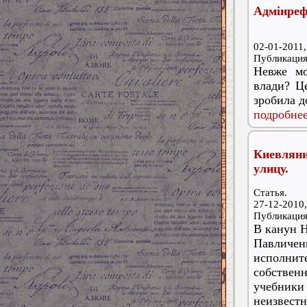
Адмінреф
02-01-2011,
Публикаци
Невже мо
влади? Це
зробила д
подробнее
Киевлян
улицу.
Статья.
27-12-2010,
Публикаци
В канун Н
Павличен
исполните
собстве
учебники
неизвест