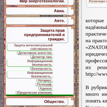
Мир энерготехнологий.
России вырос н
Авиа.
которы
Авто.
надёжны
Защита прав
практиче
предпринимателей и
граждан.
на практ
Защита интеллектуальной
«ZNATO
собственности.
юридич
Детективное агентство.
Детектор лжи.
професси
Информационная
безопасность.
их реш
Безопасность.
http://ww
Информационная
безопасность..
Нотариус.
Полиграф.
В рубрик
Адвокат.
Юридическая компания.
много и
понять к
Общество.