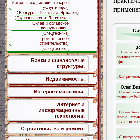
практи
Методы продвижения товаров
услуг и идей.
применят
Конкурсы. Выставки. Ярмарки.
Грузоперевозки. Логистика.
Склад и складское
оборудование.
Би
Спецтехника.
Промышленное
строительство.
д
Спецтехника.
- Новшество
доставляет т
Банки и финансовые
офис...
структуры.
- Как удержать
Недвижимость.
Олег Ви
Интернет магазины.
- Новые техно
овощей от Poll
Интернет и
информационные
- Пиреус Банк
технологии.
сервис упра
помощью плате
Строительство и ремонт.
- С наступлен