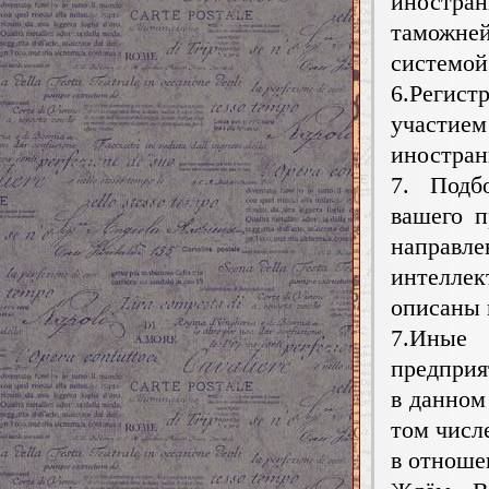
иностра
таможне
системой
6.Регист
участием
иностран
7. Подб
вашего 
напра
интеллек
описаны н
7.Иные
предприя
в данном
том числ
в отноше