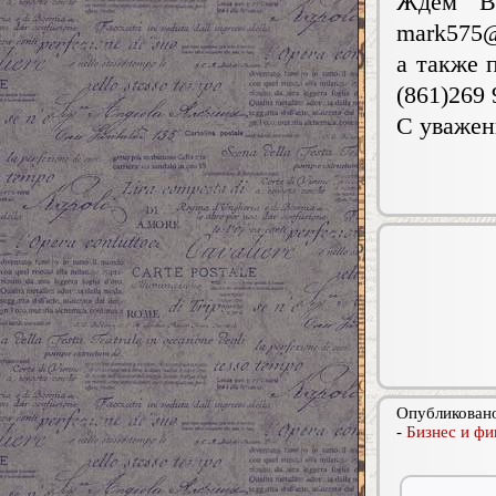
Ждём Ва
mark575@
а также 
(861)269 
С уваже
Опубликовано
-
Бизнес и фи