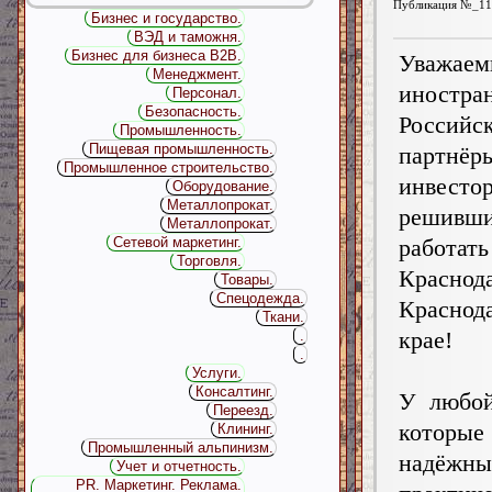
Публикация №_11
Бизнес и государство.
ВЭД и таможня.
Бизнес для бизнеса B2B.
Уважаем
Менеджмент.
иност
Персонал.
Безопасность.
Российс
Промышленность.
Пищевая промышленность.
партнёр
Промышленное строительство.
инвесто
Оборудование.
Металлопрокат.
решивш
Металлопрокат.
работат
Сетевой маркетинг.
Торговля.
Красн
Товары.
Спецодежда.
Краснод
Ткани.
крае!
.
.
Услуги.
Консалтинг.
У любой
Переезд.
которы
Клининг.
Промышленный альпинизм.
надёжн
Учет и отчетность.
PR. Маркетинг. Реклама.