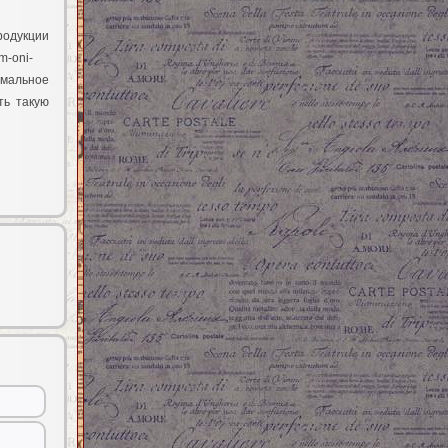
дукции
m-oni-
имальное
ть такую