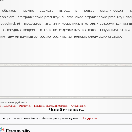
 образом, можно сделать вывод в пользу органической про
organic.org.ua/organicheskie-produkty/573-chto-takoe-organicheskie-produkty-i-che
-obychnykh/) - продуктов питания и косметики, в которых содержиться мин
тво вредных веществ, а то и не содержиться их вовсе. Научиться отлича
ию - другой важный вопрос, который мы затронем в следующих статьях.
ано в таких рубриках:
 и здоровье.
-
Экология.
-
Пищевая промышленность.
-
Отравление.
Читайте также...
е и предлагайте подобные публикации к размещению...
Подробнее...
Поиск по сайту: