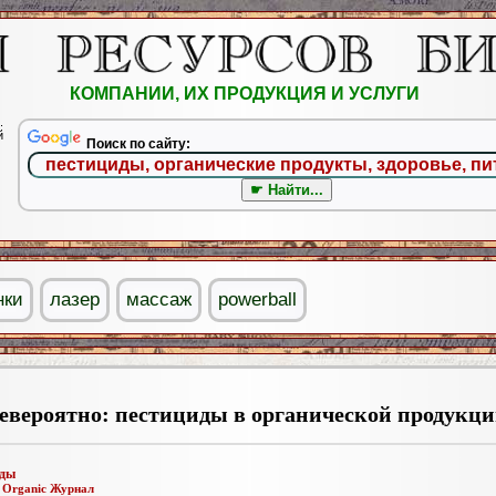
КОМПАНИИ, ИХ ПРОДУКЦИЯ И УСЛУГИ
.
й
Поиск по сайту:
нки
лазер
массаж
powerball
евероятно: пестициды в органической продукци
иды
:
Organic Журнал