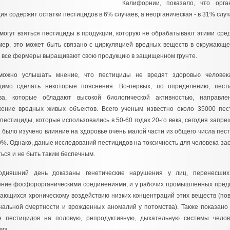
Калифорнии, показало, что орга
ия содержит остатки пестицидов в 6% случаев, а неорганическая - в 31% слу
могут взяться пестициды в продукции, которую не обрабатывают этими сре
ер, это может быть связано с циркуляцией вредных веществ в окружающе
 все фермеры выращивают свою продукцию в защищенном грунте.
можно услышать мнение, что пестициды не вредят здоровью человека
димо сделать некоторые пояснения. Во-первых, по определению, пест
ва, которые обладают высокой биологической активностью, направле
жение вредных живых объектов. Всего ученым известно около 35000 пес
пестициды, которые использовались в 50-60 годах 20-го века, сегодня запре
 было изучено влияние на здоровье очень малой части из общего числа пест
0%. Однако, даные исследований пестицидов на токсичность для человека за
ься и не быть таким беспечным.
одняшний день доказаны генетические нарушения у лиц, перенесших
ение фосфорорганическими соединениями, и у рабочих промышленных пред
гающихся хроническому воздействию низких концентраций этих веществ (п
нальной смертности и врожденных аномалий у потомства). Также показано
е пестицидов на половую, репродуктивную, дыхательную системы челов
ма.