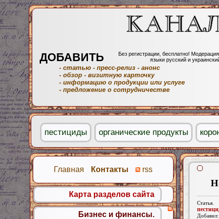
ДОБАВИТЬ
Без регистрации, бесплатно! Модерация
языки русский и украински
- статью
- пресс-релиз
- анонс
- обзор
- визитную карточку
- информацию о продукции или услуге
- предложение о сотрудничестве
пестициды
органические продукты
коро
Главная
Контакты
rss
Н
Карта разделов сайта
Статья.
пестиц
Бизнес и финансы.
Добавил