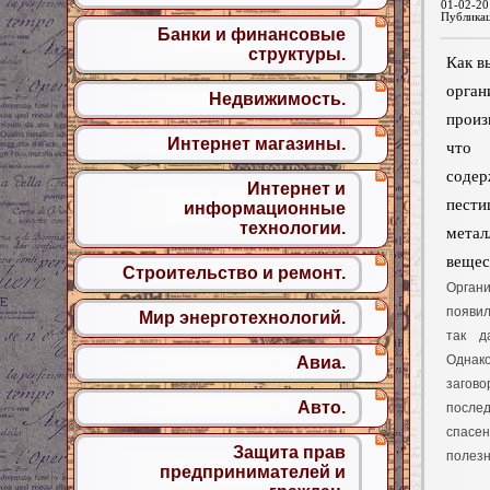
01-02-20
Публика
Банки и финансовые
структуры.
Как в
орган
Недвижимость.
прои
Интернет магазины.
что 
сод
Интернет и
пест
информационные
технологии.
метал
вещес
Строительство и ремонт.
Орга
появи
Мир энерготехнологий.
так д
Одна
Авиа.
заго
Авто.
после
спасен
Защита прав
полезн
предпринимателей и