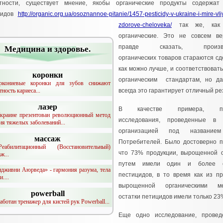
тности, существует мнение, якобы органические продукты содержат 
цидов
http://organic.org.ua/osoznannoe-pitanie/1457-pesticidy-v-ukraine-i-mire-vli
zdorove-cheloveka/
так же, как
органические. Это не совсем ве
правде сказать, произво
Медицина и здоровье.
органических товаров стараются сд
как можно лучше, и соответствовать
коронки
органическим стандартам, но да
ркониевые коронки для зубов снижают
ность кариеса...
всегда это гарантирует отличный ре
лазер
В качестве примера, пр
краине презентован революционный метод
исследования, проведенные в 
ия тяжелых заболеваний...
организацией под название
массаж
Потребителей. Было достоверно п
абилитационный (Восстановительный)
что 73% продукции, вырощенной 
ж...
путем имели один и более о
ндживни Аюрведа» - гармония разума, тела
пестицидов, в то время как из пр
....
вырощенной органическими ме
powerball
остатки петицидов имели только 23
работан тренажер для кистей рук Powerball...
Еще одно исследование, провед