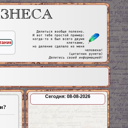
Делиться вообще полезно.
И вот тебе простой пример:
когда-то я был всего двумя
клетками,
но деление сделало из меня
человека!
(цитатник рунета)
Делитесь своей информацией!
Сегодня: 08-08-2026
и?