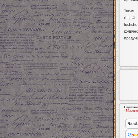
Таким
(http://
luchshe
количес
продукц
Опубликов
-
Медицина
Читайт