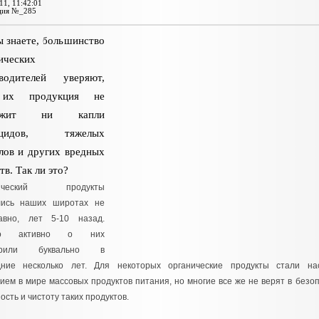
11, 11:42:01
ция №_285
ы знаете, большинство
ических
зводителей уверяют,
их продукция не
ержит ни капли
ицидов, тяжелых
лов и других вредных
тв. Так ли это?
нический продукты
лись наших широтах не
авно, лет 5-10 назад.
ко активно о них
ворили буквально в
дние несколько лет. Для некоторых органические продукты стали на
ием в мире массовых продуктов питания, но многие все же не верят в безоп
ость и чистоту таких продуктов.