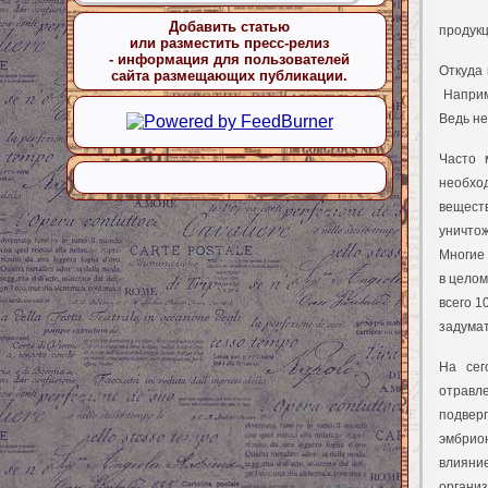
Добавить статью
продукц
или разместить пресс-релиз
- информация для пользователей
Откуда 
сайта размещающих публикации.
Наприм
Ведь не
Часто 
необхо
вещест
уничто
Многие 
в целом
всего 1
задумат
На сег
отравл
подвер
эмбрио
влияни
организ