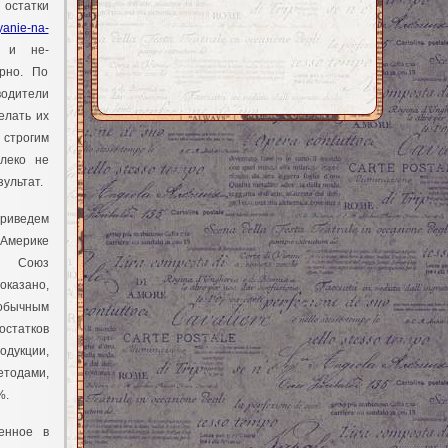
остатки
yanie-na-
 и не-
рно. По
дители
елать их
 строгим
леко не
зультат.
иведем
Америке
м Союз
оказано,
обычным
статков
одукции,
тодами,
%.
енное в