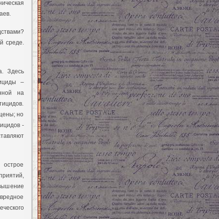
ническая
чаев.
дствами?
й среде.
. Здесь
ициды –
нной на
тицидов.
щены; но
ицидов -
ставляют
 острое
приятий,
овышение
 вредное
еческого