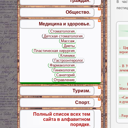
граждан.
В час
пести
Общество.
Медицина и здоровье.
Стоматология.
Детская стоматология.
Массаж.
Диеты.
- Ци
Пластическая хирургия.
вероят
Клиники.
Гастроэнтеролог.
Фармакология.
- В У
Гинекология.
лечен
Санаторий.
Отравление.
- Ре
Масса
Туризм.
- «Са
и души
Спорт.
Полный список всех тем
- Раз
сайта в алфавитном
порядке.